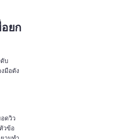
ื่อยก
ดับ
งมือดัง
ยอดวิว
หัวข้อ 
ายามทำ