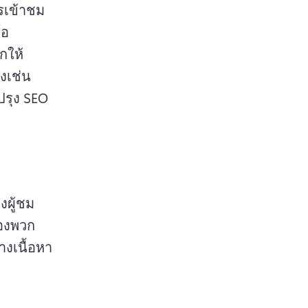
รเข้าชม
โอ 
กให้
งเช่น 
รุง SEO 
งผู้ชม
ของพวก
างเนื้อหา