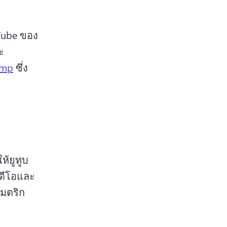
uTube ของ
ะ
amp
 ซึ่ง
ห้ยูทูบ
ดีโอและ
เมตริก