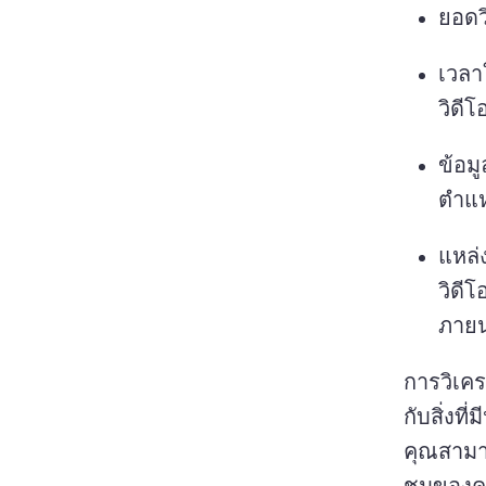
ยอดว
เวลา
วิดี
ข้อม
ตำแห
แหล่
วิดี
ภาย
การวิเครา
กับสิ่งที
คุณสามา
ชมของคุ