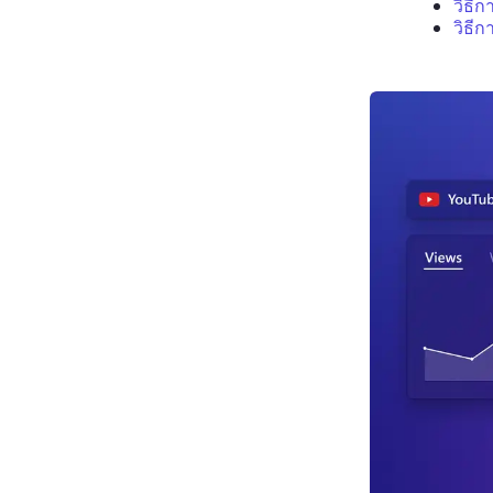
วิธี
วิธี