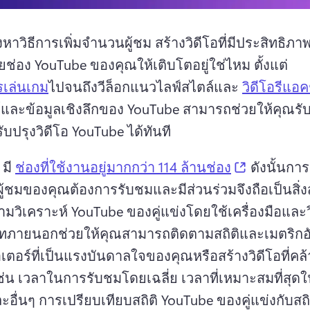
าวิธีการเพิ่มจำนวนผู้ชม สร้างวิดีโอที่มีประสิทธิภาพยิ
ช่อง YouTube ของคุณให้เติบโตอยู่ใช่ไหม 
ตั้งแต่ 
รเล่นเกม
ไปจนถึงวีล็อกแนวไลฟ์สไตล์และ 
วิดีโอรีแอค
์และข้อมูลเชิงลึกของ YouTube สามารถช่วยให้คุณรั
ับปรุงวิดีโอ YouTube ได้ทันที 
(opens in 
มี 
ช่องที่ใช้งานอยู่มากกว่า 114 ล้านช่อง
 ดังนั้นกา
มวิเคราะห์ YouTube ของคู่แข่งโดยใช้เครื่องมือและว
ัทภายนอกช่วยให้คุณสามารถติดตามสถิติและเมตริกอัน
เตอร์ที่เป็นแรงบันดาลใจของคุณหรือสร้างวิดีโอที่คล้
ช่น เวลาในการรับชมโดยเฉลี่ย เวลาที่เหมาะสมที่สุด
ะอื่นๆ 
การเปรียบเทียบสถิติ YouTube ของคู่แข่งกับสถ