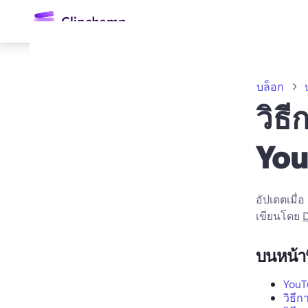
ยัง
เนื้อหา
หลัก
บล็อก
วิธ
You
อัปเดตเมื่อ
เขียนโดย
D
ลงชื่อเข้าใช้
ลองใช้ฟรี
บนหน้าน
YouT
วิธี