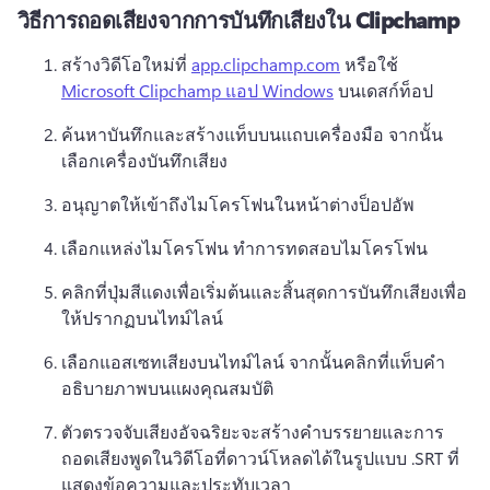
วิธีการถอดเสียงจากการบันทึกเสียงใน Clipchamp
สร้างวิดีโอใหม่ที่ 
app.clipchamp.com
 หรือใช้ 
Microsoft Clipchamp แอป Windows
 บนเดสก์ท็อป 
ค้นหาบันทึกและสร้างแท็บบนแถบเครื่องมือ จากนั้น
เลือกเครื่องบันทึกเสียง
อนุญาตให้เข้าถึงไมโครโฟนในหน้าต่างป็อปอัพ
เลือกแหล่งไมโครโฟน ทําการทดสอบไมโครโฟน
คลิกที่ปุ่มสีแดงเพื่อเริ่มต้นและสิ้นสุดการบันทึกเสียงเพื่อ
ให้ปรากฏบนไทม์ไลน์
เลือกแอสเซทเสียงบนไทม์ไลน์ จากนั้นคลิกที่แท็บคํา
อธิบายภาพบนแผงคุณสมบัติ
ตัวตรวจจับเสียงอัจฉริยะจะสร้างคำบรรยายและการ
ถอดเสียงพูดในวิดีโอที่ดาวน์โหลดได้ใน
รูปแบบ .SRT ที่
แสดงข้อความและประทับเวลา