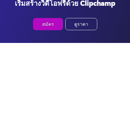
เริ่มสร้างวิดีโอฟรีด้วย Clipchamp
สมัคร
ดูราคา