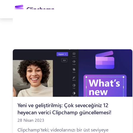
atla
Oturum açın
Ücretsiz deneyin
Yeni ve geliştirilmiş: Çok seveceğiniz 12
heyecan verici Clipchamp güncellemesi!
28 Nisan 2023
Clipchamp’teki; videolarınızı bir üst seviyeye