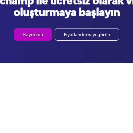
champ ile ücretsiz olarak 
oluşturmaya başlayın
Kaydolun
Fiyatlandırmayı görün