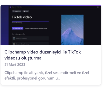
Clipchamp video düzenleyici ile TikTok
videosu oluşturma
21 Mart 2023
Clipchamp ile alt yazılı, özel seslendirmeli ve özel
efektli, profesyonel görünümlü...