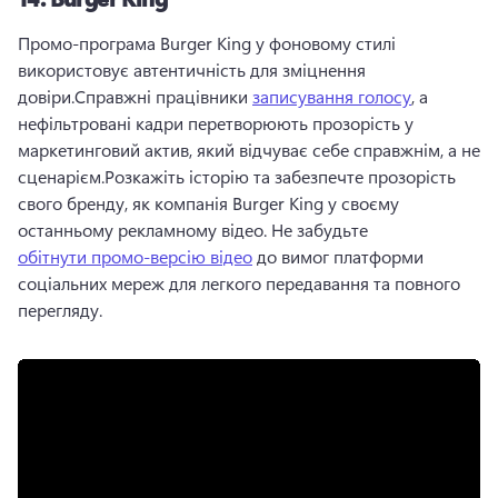
Промо-програма Burger King у фоновому стилі 
використовує автентичність для зміцнення 
довіри.
Справжні працівники 
записування голосу
, а 
нефільтровані кадри перетворюють прозорість у 
маркетинговий актив, який відчуває себе справжнім, а не 
сценарієм.
Розкажіть історію та забезпечте прозорість 
свого бренду, як компанія Burger King у своєму 
останньому рекламному відео. 
Не забудьте 
обітнути промо-версію відео
 до вимог платформи 
соціальних мереж для легкого передавання та повного 
перегляду.