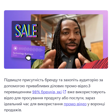
Підвищте присутність бренду та захопіть аудиторію за 
допомогою привабливих ділових промо-відео.
З 
(opens in a new tab)
перевищенням 
98% брендів, які
 вже використовують 
відео для просування продукту або послуги, зараз 
ідеальний час для використання 
промо-відео
 у воронці 
продажів.