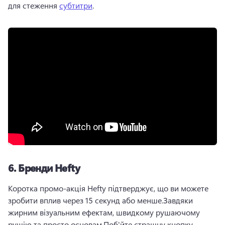
для стеження 
субтитри
.
6.
Бренди Hefty
Коротка промо-акція Hefty підтверджує, що ви можете 
зробити вплив через 15 секунд або менше.
Завдяки 
жирним візуальним ефектам, швидкому рушаючому 
рушію та просто основам.
Поб'йте страшну кнопку 