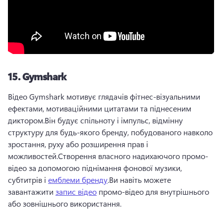
15.
Gymshark
Відео Gymshark мотивує глядачів фітнес-візуальними 
ефектами, мотиваційними цитатами та піднесеним 
диктором.
Він будує спільноту і імпульс, відмінну 
структуру для будь-якого бренду, побудованого навколо 
зростання, руху або розширення прав і 
можливостей.
Створення власного надихаючого промо-
відео за допомогою піднімання фонової музики, 
субтитрів і 
емблеми бренду
.
Ви навіть можете 
завантажити 
запис відео
 промо-відео для внутрішнього 
або зовнішнього використання.