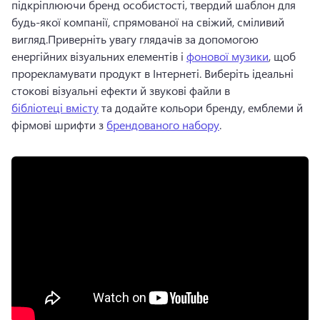
підкріплюючи бренд особистості, твердий шаблон для 
будь-якої компанії, спрямованої на свіжий, сміливий 
вигляд.
Приверніть увагу глядачів за допомогою 
енергійних візуальних елементів і 
фонової музики
, щоб 
прорекламувати продукт в Інтернеті. 
Виберіть ідеальні 
стокові візуальні ефекти й звукові файли в 
бібліотеці вмісту
 та додайте кольори бренду, емблеми й 
фірмові шрифти з 
брендованого набору
. 