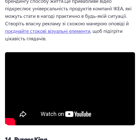
брендингу способу життя.
Це привабливе відео 
підкреслює універсальність продуктів компанії IKEA, які 
можуть стати в нагоді практично в будь-якій ситуації. 
Створіть власну рекламу зі схожою манерою оповіді й 
поєднайте стокові візуальні елементи
, щоб підігріти 
цікавість глядачів. 
14.
Burger King