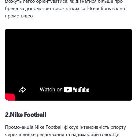
можуть легко орієнтуватися, як дізнатися більше про 
бренд за допомогою трьох чітких call-to-actions в кінці 
промо-відео.
2.
Nike Football
Промо-акція Nike Football фіксує інтенсивність спорту 
через швидке редагування та надихаючий голос.
Це 