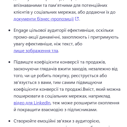
впізнаваними та пам'ятними для потенційних 
клієнтів у соціальних мережах, або додаючи їх до 
(opens in a new tab)
документи бізнес-пропозиції
.
Engage цільової аудиторії ефективніше, оскільки 
промо-акції динамічні, захоплюють і притримують 
увагу ефективніше, ніж текст, або 
лише зображення тла
.
Підвищте коефіцієнти конверсії та продажів, 
заохочуючи глядачів вжити заходів, незалежно від 
того, чи це робить покупку, реєструється або 
зв'язується з вами, тим самим підвищуючи 
коефіцієнти конверсії та продажі.
Вміст, який можна 
поширювати в соціальних мережах, наприклад 
відео для LinkedIn
, теж може розширити охоплення 
й покращити взаємодію з підписниками. 
Створюйте емоційні зв'язки з аудиторією, 