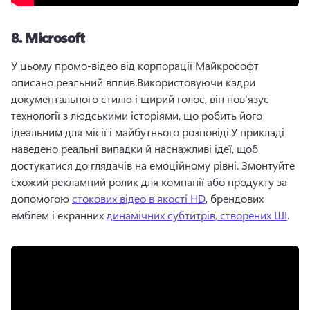
8.
Microsoft
У цьому промо-відео від корпорації Майкрософт 
описано реальний вплив.
Використовуючи кадри 
документального стилю і щирий голос, він пов'язує 
технології з людськими історіями, що робить його 
ідеальним для місії і майбутнього розповіді.
У прикладі 
наведено реальні випадки й наснажливі ідеї, щоб 
достукатися до глядачів на емоційному рівні. 
Змонтуйте 
схожий рекламний ролик для компанії або продукту за 
допомогою 
стокових відео в якості HD
, брендових 
емблем і екранних 
динамічних субтитрів, створених ШІ
. 