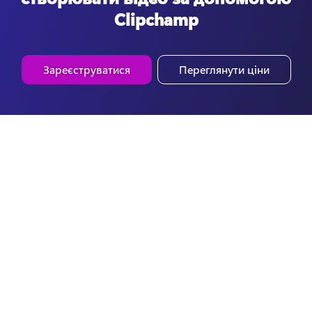
Clipchamp
Зареєструватися
Переглянути ціни