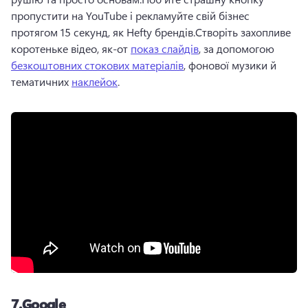
пропустити на YouTube і рекламуйте свій бізнес 
протягом 15 секунд, як Hefty брендів.
Створіть захопливе 
коротеньке відео, як-от 
показ слайдів
, за допомогою 
безкоштовних стокових матеріалів
, фонової музики й 
тематичних 
наклейок
. 
7.
Google