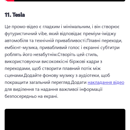
11.
Tesla
Це промо-відео є гладким і мінімальним, і він створює 
футуристичний vibe, який відповідає преміум-іміджу 
автомобіля та технічній привабливості.
Плавні переходи, 
ембієнт-музика, привабливий голос і екранні субтитри 
роблять його незабутнім.
Створіть цей стиль, 
використовуючи високоякісні біржові кадри з 
переходами, щоб створити плавний потік між 
сценами.
Додайте фонову музику з аудіотеки, щоб 
покращити загальний перегляд.
Додати 
накладання відео
для виділення та надання важливої інформації 
безпосередньо на екрані.