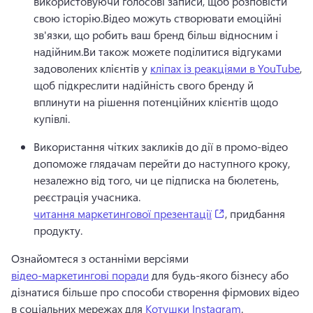
використовуючи голосові записи, щоб розповісти 
свою історію.
Відео можуть створювати емоційні 
зв'язки, що робить ваш бренд більш відносним і 
надійним.
Ви також можете поділитися відгуками 
задоволених клієнтів у 
кліпах із реакціями в YouTube
, 
щоб підкреслити надійність свого бренду й 
вплинути на рішення потенційних клієнтів щодо 
купівлі. 
Використання чітких закликів до дії в промо-відео 
допоможе глядачам перейти до наступного кроку, 
незалежно від того, чи це підписка на бюлетень, 
реєстрація учасника. 
(opens in a new ta
читання маркетингової презентації
, придбання 
продукту.
Ознайомтеся з останніми версіями 
відео-маркетингові поради
 для будь-якого бізнесу або 
дізнатися більше про способи створення фірмових відео 
в соціальних мережах для 
Котушки Instagram
.