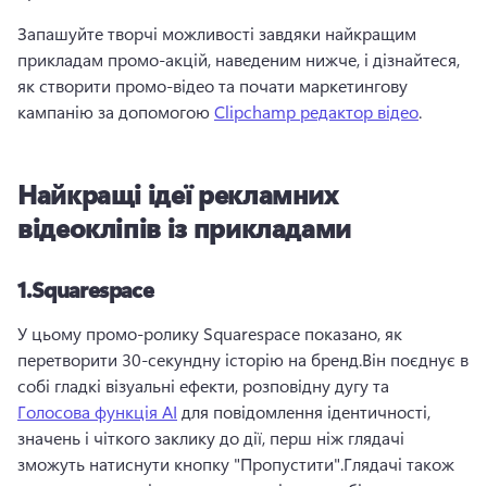
Запашуйте творчі можливості завдяки найкращим 
прикладам промо-акцій, наведеним нижче, і дізнайтеся, 
як створити промо-відео та почати маркетингову 
кампанію за допомогою 
Clipchamp редактор відео
.
Найкращі ідеї рекламних
відеокліпів із прикладами
1.
Squarespace
У цьому промо-ролику Squarespace показано, як 
перетворити 30-секундну історію на бренд.
Він поєднує в 
собі гладкі візуальні ефекти, розповідну дугу та 
Голосова функція AI
 для повідомлення ідентичності, 
значень і чіткого заклику до дії, перш ніж глядачі 
зможуть натиснути кнопку "Пропустити".
Глядачі також 