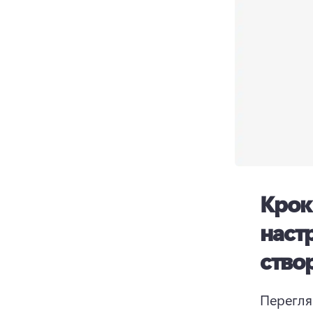
Крок
наст
ство
Перегля