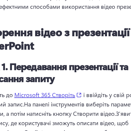
 ефектними способами використання відео презе
рення відео з презентації
erPoint
1. Передавання презентації та
сання запиту
(opens in a new tab
ть до 
Microsoft 365 Створіть
 і ввійдіть у свій 
ий запис.На панелі інструментів виберіть парамет
, а потім натисніть кнопку Створити відео.З'явит
ису, де користувачі зможуть описати відео, щоб 