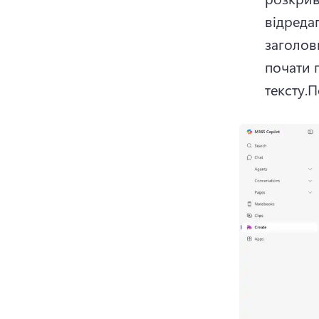
відредаг
заголовк
почати 
тексту.