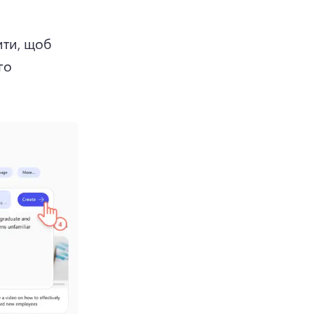
ти, щоб 
о 