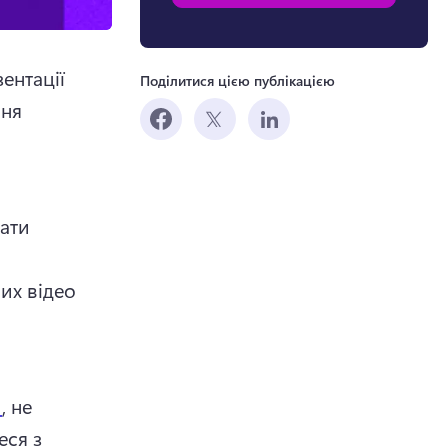
нтації 
Поділитися цією публікацією
ня 
ати 
х відео 
и
, не 
ся з 