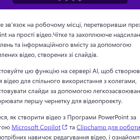
е зв'язок на робочому місці, перетворивши презе
nt на прості відео.Чітке та захоплююче надсилан
лень та інформаційного вмісту за допомогою 
ених відео, створених зі слайдів.
товуйте цю функцію на сервері AI, щоб створюв
 відео для спільного використання з колегами, 
товувати слайди за допомогою легкозасвоювани
орювати першу чернетку для відеопроекту.
ся, як створити відео з Програми PowerPoint за 
(opens in a new tab)
гою 
Microsoft Copilot
 та 
Clipchamp для робот
отрібних навичок редагування відео, і ознайомте