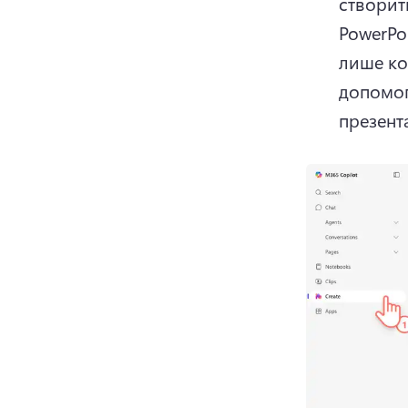
створити
PowerPoi
лише ко
допомо
презента