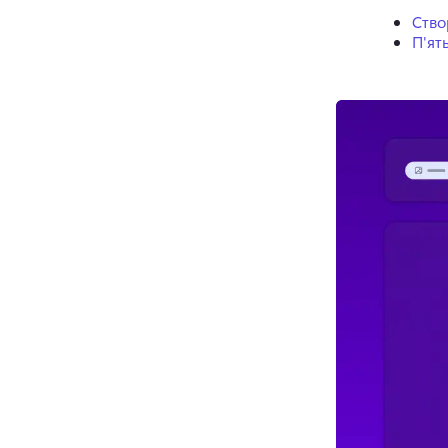
Ство
П'ят