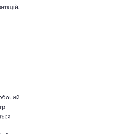
нтацій.
)
робочий 
р 
ься 