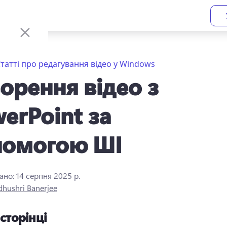
татті про редагування відео у Windows
орення відео з
erPoint за
помогою ШІ
ано:
14 серпня 2025 р.
hushri Banerjee
 сторінці