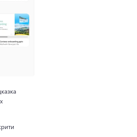
казка 
 
рити 