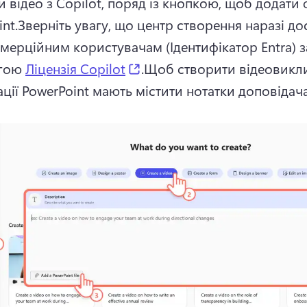
 відео з Copilot, поряд із кнопкою, щоб додати 
nt.Зверніть увагу, що центр створення наразі до
мерційним користувачам (Ідентифікатор Entra) за
(opens in a new tab)
гою 
Ліцензія Copilot
.Щоб створити відеовикли
ції PowerPoint мають містити нотатки доповідача