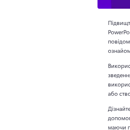
Підвищт
PowerPoi
повідом
ознайомл
Викорис
зведення
викорис
або ств
Дізнайте
допомо
маючи п