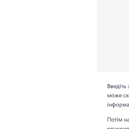
Введіть 
може скл
інформа
Потім н
розкрив