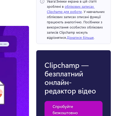
Увага!
Знімки екрана в цій статті 
зроблені в 
облікових записах 
Clipchamp для роботи
. У навчальних 
облікових записах описані функції 
працюють аналогічно. 
Посібники з 
використання особистих облікових 
записів Clipchamp можуть 
відрізнятися.
Дізнатися більше
. 
Clipchamp —
безплатний
онлайн-
редактор відео
Спробуйте
безкоштовно