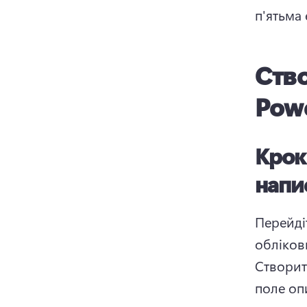
п'ятьма
Ство
Pow
Крок 
напи
Перейді
обліков
Створити
поле оп