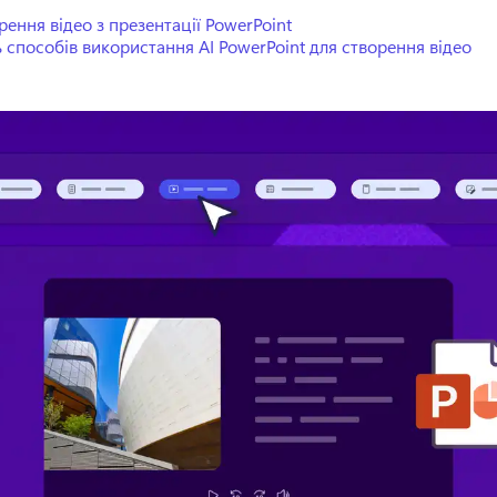
рення відео з презентації PowerPoint
ь способів використання AI PowerPoint для створення відео