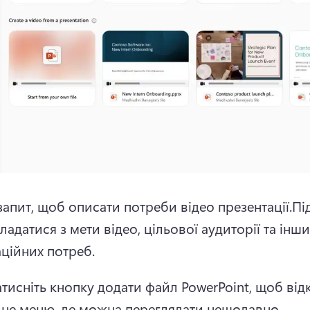
запит, щоб описати потреби відео презентації.Під
адатися з мети відео, цільової аудиторії та інших
ційних потреб.
атисніть кнопку додати файл PowerPoint, щоб відк
не меню, де можна переглядати нещодавно 