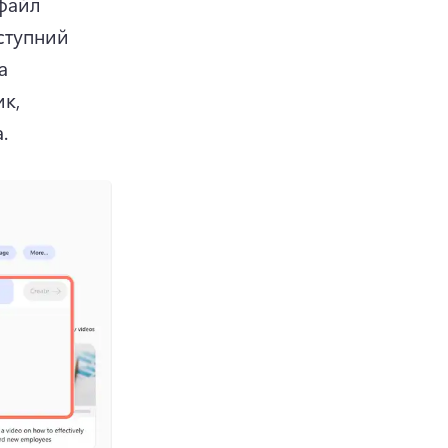
файл 
ступний 
 
к, 
.