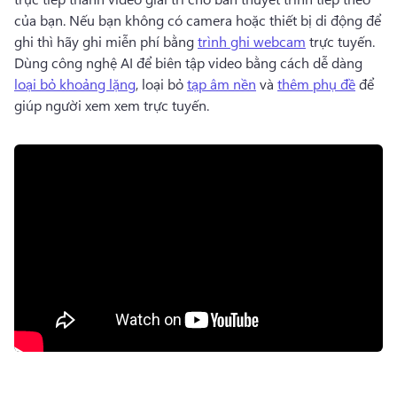
của bạn. 
Nếu bạn không có camera hoặc thiết bị di động để 
ghi thì hãy ghi miễn phí bằng 
trình ghi webcam
 trực tuyến. 
Dùng công nghệ AI để biên tập video bằng cách dễ dàng 
loại bỏ khoảng lặng
, loại bỏ 
tạp âm nền
 và 
thêm phụ đề
 để 
giúp người xem xem trực tuyến. 