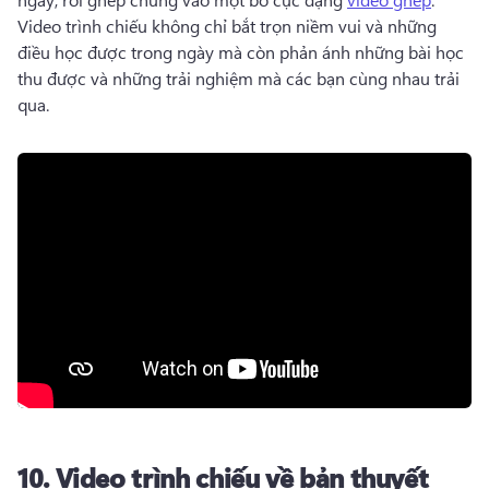
Video trình chiếu không chỉ bắt trọn niềm vui và những 
điều học được trong ngày mà còn phản ánh những bài học 
thu được và những trải nghiệm mà các bạn cùng nhau trải 
qua.
10.
Video trình chiếu về bản thuyết