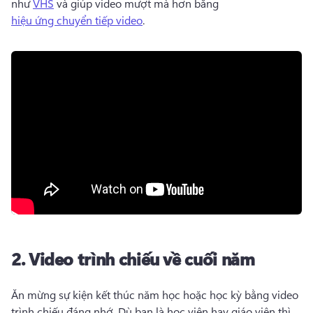
như 
VHS
 và giúp video mượt mà hơn bằng 
hiệu ứng chuyển tiếp video
. 
2.
Video trình chiếu về cuối năm
Ăn mừng sự kiện kết thúc năm học hoặc học kỳ bằng video 
trình chiếu đáng nhớ. 
Dù bạn là học viên hay giáo viên thì 