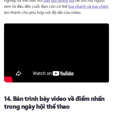
nghiệp và văn bản với 
bản ghi giọng nói
 để thu hút người 
xem từ đầu đến cuối. 
Bạn còn có thể 
tua nhanh và tua chậm
âm thanh cho phù hợp với độ dài của video. 
14.
Bản trình bày video về điểm nhấn
trong ngày hội thể thao