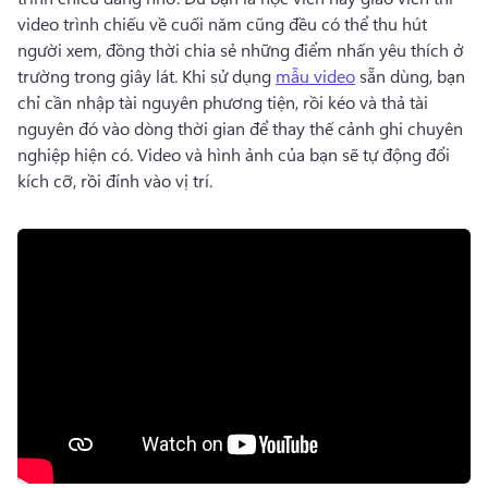
video trình chiếu về cuối năm cũng đều có thể thu hút 
người xem, đồng thời chia sẻ những điểm nhấn yêu thích ở 
trường trong giây lát. 
Khi sử dụng 
mẫu video
 sẵn dùng, bạn 
chỉ cần nhập tài nguyên phương tiện, rồi kéo và thả tài 
nguyên đó vào dòng thời gian để thay thế cảnh ghi chuyên 
nghiệp hiện có. 
Video và hình ảnh của bạn sẽ tự động đổi 
kích cỡ, rồi đính vào vị trí.