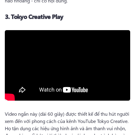
hào nhoáng - chỉ có nội dung. 
3.
Tokyo Creative Play
Video ngắn này (dài 60 giây) được thiết kế để thu hút người 
xem đến với phong cách của kênh YouTube Tokyo Creative. 
Họ tận dụng các hiệu ứng hình ảnh và âm thanh vui nhộn, 