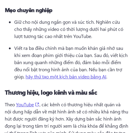
Mẹo chuyên nghiệp
Giữ cho nội dung ngắn gọn và súc tích. 
Nghiên cứu 
cho thấy những video có thời lượng dưới hai phút có 
lượt tương tác cao nhất trên YouTube. 
Viết ra ba điều chính mà bạn muốn khán giả nhớ sau 
khi xem đoạn phim giới thiệu của bạn. 
Sau đó, viết kịch 
bản xung quanh những điểm đó, đảm bảo mỗi điểm 
đều nổi bật trong hình ảnh của bạn. 
Nếu bạn cần trợ 
giúp, 
hãy thử tạo một kịch bản video bằng AI
. 
Thương hiệu, logo kênh và màu sắc
(opens in a new tab)
Theo 
YouTube
, các kênh có thương hiệu nhất quán và 
nội dung hấp dẫn về mặt hình ảnh sẽ có nhiều khả năng thu 
hút được người đăng ký hơn. 
Xây dựng bản sắc hình ảnh 
đọng lại trong tâm trí người xem là chìa khóa để khẳng định 
vị thế trong lĩnh vực của mình. 
Sử dụng màu sắc đặc trưng, ​​