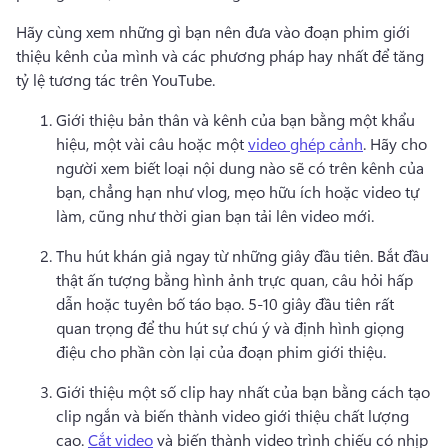
Hãy cùng xem những gì bạn nên đưa vào đoạn phim giới 
thiệu kênh của mình và các phương pháp hay nhất để tăng 
tỷ lệ tương tác trên YouTube. 
Giới thiệu bản thân và kênh của bạn bằng một khẩu 
hiệu, một vài câu hoặc một 
video ghép cảnh
. 
Hãy cho 
người xem biết loại nội dung nào sẽ có trên kênh của 
bạn, chẳng hạn như vlog, mẹo hữu ích hoặc video tự 
làm, cũng như thời gian bạn tải lên video mới. 
Thu hút khán giả ngay từ những giây đầu tiên. 
Bắt đầu 
thật ấn tượng bằng hình ảnh trực quan, câu hỏi hấp 
dẫn hoặc tuyên bố táo bạo. 
5-10 giây đầu tiên rất 
quan trọng để thu hút sự chú ý và định hình giọng 
điệu cho phần còn lại của đoạn phim giới thiệu. 
Giới thiệu một số clip hay nhất của bạn bằng cách tạo 
clip ngắn và biến thành video giới thiệu chất lượng 
cao. 
Cắt video
 và biến thành video trình chiếu có nhịp 