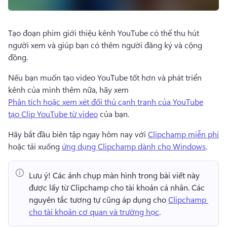
Tạo đoạn phim giới thiệu kênh YouTube có thể thu hút 
người xem và giúp bạn có thêm người đăng ký và cộng 
đồng. 
Nếu bạn muốn tạo video YouTube tốt hơn và phát triển 
kênh của mình thêm nữa, hãy xem 
Phân tích hoặc xem xét đối thủ cạnh tranh của YouTube
tạo Clip YouTube từ video
 của bạn. 
Hãy bắt đầu biên tập ngay hôm nay với 
Clipchamp miễn phí
hoặc tải xuống 
ứng dụng Clipchamp dành cho Windows
. 
Lưu ý!
 Các ảnh chụp màn hình trong bài viết này 
được lấy từ Clipchamp cho tài khoản cá nhân. 
Các 
nguyên tắc tương tự cũng áp dụng cho 
Clipchamp 
cho tài khoản cơ quan và trường học
. 