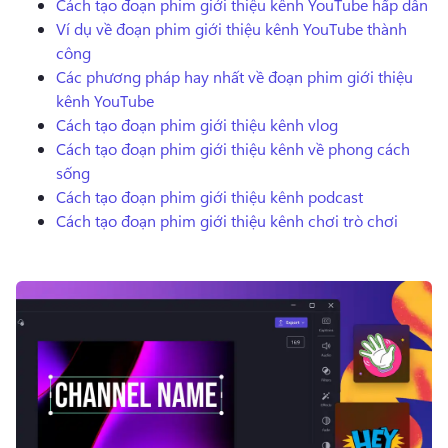
Cách tạo đoạn phim giới thiệu kênh YouTube hấp dẫn
Dùng thử miễn phí
Ví dụ về đoạn phim giới thiệu kênh YouTube thành
công
Các phương pháp hay nhất về đoạn phim giới thiệu
kênh YouTube
Cách tạo đoạn phim giới thiệu kênh vlog
Cách tạo đoạn phim giới thiệu kênh về phong cách
sống
Cách tạo đoạn phim giới thiệu kênh podcast
Cách tạo đoạn phim giới thiệu kênh chơi trò chơi