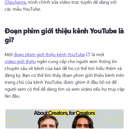
Clipchamp
, trình chỉnh sửa video trực tuyến dễ dàng với 
các mẫu YouTube. 
Đoạn phim giới thiệu kênh YouTube là
gì?
(opens in a new tab
Một 
đoạn phim giới thiệu kênh YouTube
 là một 
video giới thiệu
 ngắn cung cấp cho người xem thông tin 
chuyên sâu về kênh của bạn để họ có thể tìm hiểu thêm và 
đăng ký. 
Bạn có thể tìm thấy đoạn phim giới thiệu kênh trên 
trang chủ của kênh YouTube, được ghim ở đầu hồ sơ để 
người xem có thể dễ dàng tìm và xem video nếu họ truy cập 
lần đầu. 