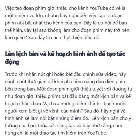
Việc tạo đoạn phim giới thiệu cho kênh YouTube có vẻ là 
một nhiệm vụ lớn, nhưng hãy nghĩ đến việc tạo ra đoạn 
phim nổi bật nhất cho kênh của bạn. 
Đây là cơ hội để bạn 
thể hiện, vậy tại sao không làm cho đoạn phim này trở nên 
khó quên? 
Sau đây là cách thực hiện điều đó. 
Lên kịch bản và kế hoạch hình ảnh để tạo tác
động
Trước khi nhấn nút ghi hoặc bắt đầu chỉnh sửa video, hãy 
dành chút thời gian để khai phá tiềm năng đạo diễn phim 
bên trong bạn. 
Một đoạn phim giới thiệu tuyệt vời (tương tự 
như đoạn giới thiệu phim) bắt đầu bằng một kịch bản và kế 
hoạch chắc chắn. 
Vạch ra những điểm chính - bạn muốn 
người xem biết gì về kênh của mình? 
Sau đó, hãy nghĩ về 
hình ảnh sẽ làm nổi bật những điểm đó. 
 Lên kịch bản
 cho ý 
tưởng của bạn, thỏa sức sáng tạo và hãy nhớ rằng, cảm 
hứng chỉ là một thao tác tìm kiếm trên YouTube. 