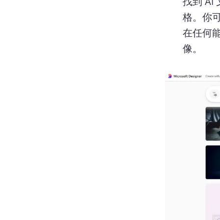
找到 A
格。
你
在任何
像。