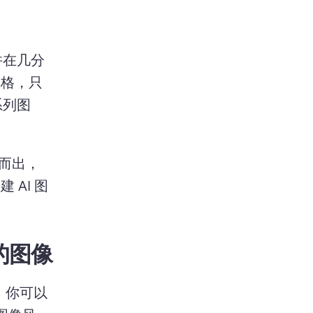
并在几分
风格，只
系列图
而出，
 AI 图
的图像
 new tab)
，你可以