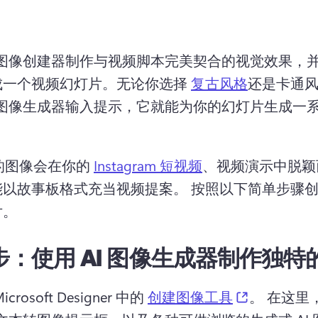
I 图像创建器制作与视频脚本完美契合的视觉效果，
成一个视频幻灯片。
无论你选择 
复古风格
还是卡通
I 图像生成器输入提示，它就能为你的幻灯片生成一
成的图像会在你的 
Instagram 短视频
、视频演示中脱颖
能以故事板格式充当视频提案。 
按照以下简单步骤创建
片。
 步：
使用 AI 图像生成器制作独特
(opens in a
crosoft Designer 中的 
创建图像工具
。 
在这里