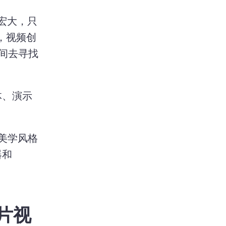
宏大，只
高，视频创
间去寻找
体、演示
视频美学风格
和 
片视