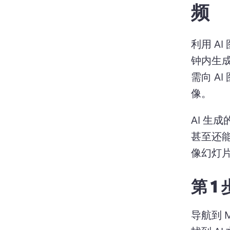
频
利用 A
钟内生
需向 A
像。 
AI 生
甚至还
像幻灯
第 1
导航到 Mi