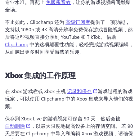
专业水准。再配上 
免版税音效
，让你的游戏视频瞬间燃爆
全场。 
不止如此，Clipchamp 还为 
高级订阅者
提供了一项功能，
支持以 1080p 或 4K 高清分辨率免费保存游戏冒险视频，然
后将这些视频直接分享到 YouTube 和 TikTok。 
借助 
Clipchamp
 中的这项颠覆性功能，轻松完成游戏视频编辑，
从而腾出更多时间享受游戏的乐趣。 
Xbox 集成的工作原理
(opens in a new tab
在 Xbox 游戏栏或 Xbox 主机 
记录和保存
游戏过程的游戏
玩家，可以使用 Clipchamp 中的 Xbox 集成来导入他们的视
频。 
保存到 Xbox Live 的游戏视频可保留 90 天，然后会被 
(opens in a new tab)
自动删除
，以最大限度地提高设备上的存储空间。 
若 90 
天后要在 Clipchamp 中导入和编辑 Xbox 游戏视频，请确保