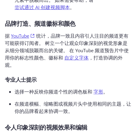
尝试通过 AI 创建视频脚本
。 
品牌打造、频道徽标和颜色
(opens in a new tab)
据 
YouTube
 统计，品牌一致且内容引人注目的频道更有
可能获得订阅者。 
树立一个让观众印象深刻的视觉形象是
从细分领域脱颖而出的关键。 
在 YouTube 频道预告片中使
用你的标志性颜色、徽标和 
自定义字体
，打造协调的外
观。 
专业人士提示
选择一种反映你频道个性的调色板和 
字形
。 
在频道横幅、缩略图或视频片头中使用相同的主题，让
你的品牌看起来协调一致。 
令人印象深刻的视频效果和编辑