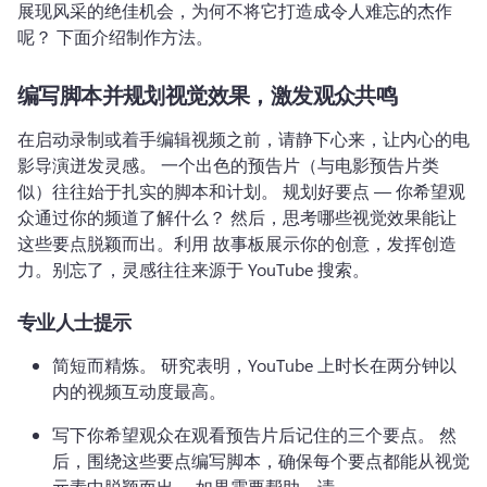
展现风采的绝佳机会，为何不将它打造成令人难忘的杰作
呢？ 
下面介绍制作方法。
编写脚本并规划视觉效果，激发观众共鸣
在启动录制或着手编辑视频之前，请静下心来，让内心的电
影导演迸发灵感。 
一个出色的预告片（与电影预告片类
似）往往始于扎实的脚本和计划。 
规划好要点 — 你希望观
众通过你的频道了解什么？ 
然后，思考哪些视觉效果能让
这些要点脱颖而出。
利用 
故事板
展示你的创意，发挥创造
力。别忘了，灵感往往来源于 YouTube 搜索。 
专业人士提示
简短而精炼。 
研究表明，YouTube 上时长在两分钟以
内的视频互动度最高。
写下你希望观众在观看预告片后记住的三个要点。 
然
后，围绕这些要点编写脚本，确保每个要点都能从视觉
元素中脱颖而出。 
如果需要帮助，请 