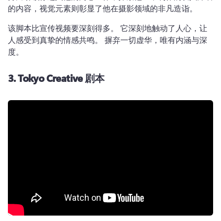
的内容，视觉元素则彰显了他在摄影领域的非凡造诣。
该脚本比宣传视频要深刻得多。 
它深刻地触动了人心，让
人感受到真挚的情感共鸣。 
摒弃一切虚华，唯有内涵与深
度。
3.
Tokyo Creative 剧本