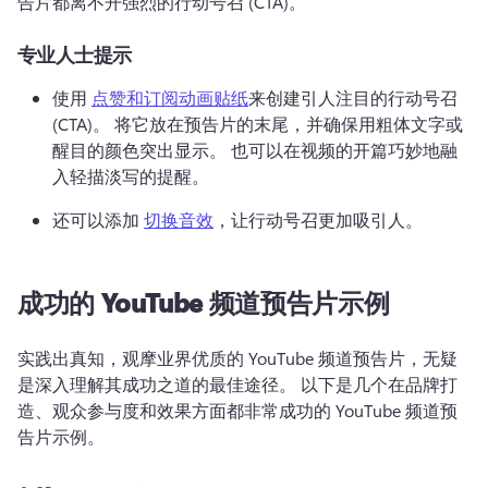
告片都离不开强烈的行动号召 (CTA)。
专业人士提示
使用 
点赞和订阅动画贴纸
来创建引人注目的行动号召 
(CTA)。 
将它放在预告片的末尾，并确保用粗体文字或
醒目的颜色突出显示。 
也可以在视频的开篇巧妙地融
入轻描淡写的提醒。
还可以添加 
切换音效
，让行动号召更加吸引人。 
成功的 YouTube 频道预告片示例
实践出真知，观摩业界优质的 YouTube 频道预告片，无疑
是深入理解其成功之道的最佳途径。 
以下是几个在品牌打
造、观众参与度和效果方面都非常成功的 YouTube 频道预
告片示例。