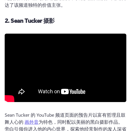
达了该频道独特的价值主张。
2.
Sean Tucker 摄影
Sean Tucker 的 YouTube 频道页面的预告片以富有哲理且鼓
舞人心的 
画外音
为特色，同时配以美丽的黑白摄影作品。 
旁白引领你进入他的内心世界，探索他经常制作的发人深省