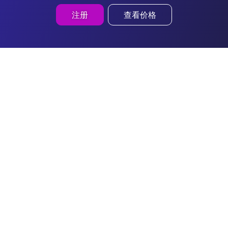
注册
查看价格