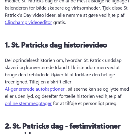
medier, St. 
Patricks dag er en af de mest alsidige helligdage i 
kalenderen for både skabere og virksomheder. 
Tjek disse St. 
Patrick's Day video ideer, alle nemme at gøre ved hjælp af 
Clipchamp videoeditor
 gratis. 
1.
St.
Patricks dag historievideo
Del oprindelseshistorien om, hvordan St. 
Patrick undslap 
slaveri og konverterede Irland til kristendommen ved at 
bruge den trebladede kløver til at forklare den hellige 
treenighed. 
Tilføj en afskrift eller 
AI-genererede autokaptioner
 , så seerne kan se og lytte med 
eller uden lyd, og derefter fortælle historien ved hjælp af 
online stemmeoptager
 for at tilføje et personligt præg. 
2.
St.
Patricks dag - festinvitationer