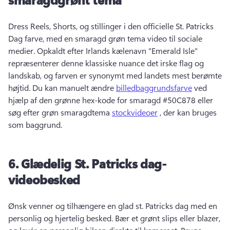
Dress Reels, Shorts, og stillinger i den officielle St. 
Patricks 
Dag farve, med en smaragd grøn tema video til sociale 
medier. 
Opkaldt efter Irlands kælenavn "Emerald Isle" 
repræsenterer denne klassiske nuance det irske flag og 
landskab, og farven er synonymt med landets mest berømte 
højtid. 
Du kan manuelt ændre 
billedbaggrundsfarve
 ved 
hjælp af den grønne hex-kode for smaragd #50C878 eller 
søg efter grøn smaragdtema 
stockvideoer
 , der kan bruges 
som baggrund. 
6.
Glædelig St.
Patricks dag-
videobesked
Ønsk venner og tilhængere en glad st. 
Patricks dag med en 
personlig og hjertelig besked. 
Bær et grønt slips eller blazer, 