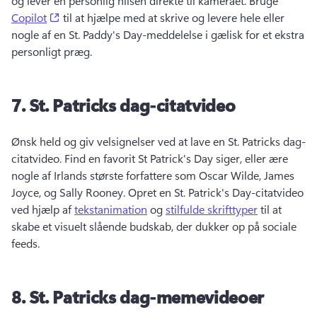
og levér en personlig hilsen direkte til kameraet. 
Bruge 
(opens in a new tab)
Copilot
 til at hjælpe med at skrive og levere hele eller 
nogle af en St. 
Paddy's Day-meddelelse i gælisk for et ekstra 
personligt præg. 
7.
St.
Patricks dag-citatvideo
Ønsk held og giv velsignelser ved at lave en St. 
Patricks dag-
citatvideo. 
Find en favorit St Patrick's Day siger, eller ære 
nogle af Irlands største forfattere som Oscar Wilde, James 
Joyce, og Sally Rooney. 
Opret en St. 
Patrick's Day-citatvideo 
ved hjælp af 
tekstanimation
 og 
stilfulde skrifttyper
 til at 
skabe et visuelt slående budskab, der dukker op på sociale 
feeds. 
8.
St.
Patricks dag-memevideoer