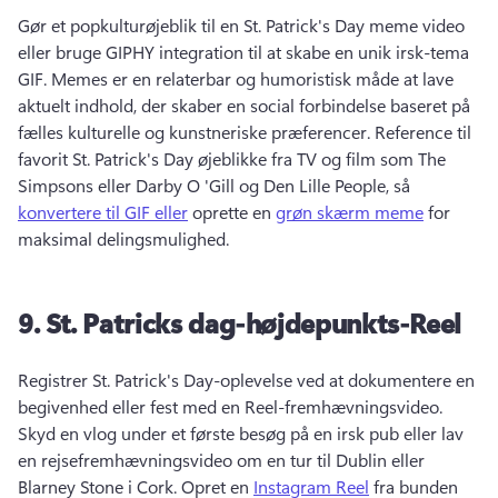
Gør et popkulturøjeblik til en St. 
Patrick's Day meme video 
eller bruge GIPHY integration til at skabe en unik irsk-tema 
GIF. 
Memes er en relaterbar og humoristisk måde at lave 
aktuelt indhold, der skaber en social forbindelse baseret på 
fælles kulturelle og kunstneriske præferencer. 
Reference til 
favorit St. 
Patrick's Day øjeblikke fra TV og film som The 
Simpsons eller Darby O 'Gill og Den Lille People, så 
konvertere til GIF eller
 oprette en 
grøn skærm meme
 for 
maksimal delingsmulighed. 
9.
St.
Patricks dag-højdepunkts-Reel
Registrer St. 
Patrick's Day-oplevelse ved at dokumentere en 
begivenhed eller fest med en Reel-fremhævningsvideo. 
Skyd en vlog under et første besøg på en irsk pub eller lav 
en rejsefremhævningsvideo om en tur til Dublin eller 
Blarney Stone i Cork. 
Opret en 
Instagram Reel
 fra bunden 