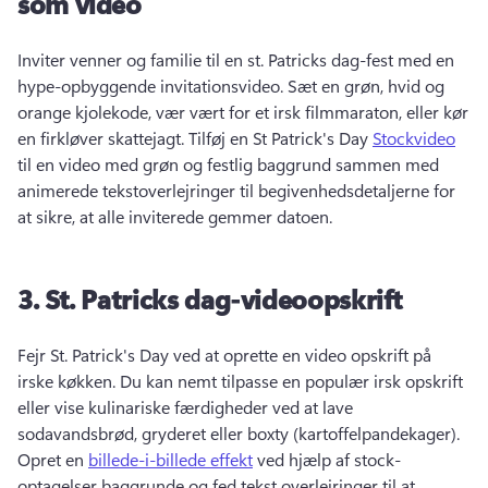
som video
Inviter venner og familie til en st. 
Patricks dag-fest med en 
hype-opbyggende invitationsvideo. 
Sæt en grøn, hvid og 
orange kjolekode, vær vært for et irsk filmmaraton, eller kør 
en firkløver skattejagt. 
Tilføj en St Patrick's Day 
Stockvideo
til en video med grøn og festlig baggrund sammen med 
animerede tekstoverlejringer til begivenhedsdetaljerne for 
at sikre, at alle inviterede gemmer datoen. 
3.
St.
Patricks dag-videoopskrift
Fejr St. 
Patrick's Day ved at oprette en video opskrift på 
irske køkken. 
Du kan nemt tilpasse en populær irsk opskrift 
eller vise kulinariske færdigheder ved at lave 
sodavandsbrød, gryderet eller boxty (kartoffelpandekager). 
Opret en 
billede-i-billede effekt
 ved hjælp af stock-
optagelser baggrunde og fed tekst overlejringer til at 