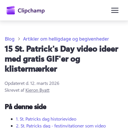
hovedindholdet
Blog
Artikler om helligdage og begivenheder
15 St. Patrick's Day video ideer
med gratis GIF'er og
klistermærker
Opdateret d.
12. marts 2026
Log på
Skrevet af
Kieron Byatt
Prøv det gratis
På denne side
1.
St.
Patricks dag historievideo
2.
St.
Patricks dag - festinvitationer som video