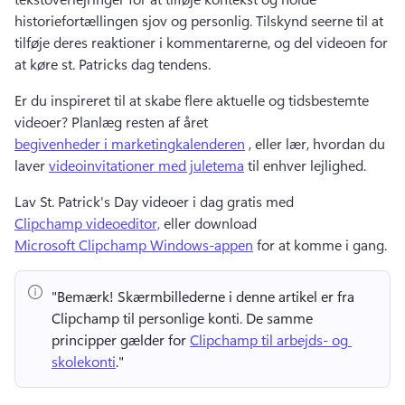
historiefortællingen sjov og personlig. 
Tilskynd seerne til at 
tilføje deres reaktioner i kommentarerne, og del videoen for 
at køre st. 
Patricks dag tendens. 
Er du inspireret til at skabe flere aktuelle og tidsbestemte 
videoer? 
Planlæg resten af året 
begivenheder i marketingkalenderen
 , eller lær, hvordan du 
laver 
videoinvitationer med juletema
 til enhver lejlighed. 
Lav St. 
Patrick's Day videoer i dag gratis med 
Clipchamp videoeditor,
 eller download 
Microsoft Clipchamp Windows-appen
 for at komme i gang. 
"Bemærk!
 Skærmbillederne i denne artikel er fra 
Clipchamp til personlige konti. 
De samme 
principper gælder for 
Clipchamp til arbejds- og 
skolekonti
." 