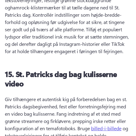
tekstoverlejringer, festlige grønne stockbaggrunde 
oghamrock-klistermærker til at tælle dagene ned til St. 
Patricks dag. 
Kontrollér indstillinger som højde-bredde-
forhold og opløsning før udgivelse for at sikre, at tingene 
ser godt ud på tværs af alle platforme. 
Tilføj et populært 
lydspor eller traditionel irsk musik for at sætte stemningen, 
og del derefter dagligt på Instagram-historier eller TikTok 
for at holde tilhængere engageret i føringen til fejringen. 
15.
St.
Patricks dag bag kulisserne
video
Giv tilhængere et autentisk kig på forberedelsen bag en st. 
Patricks dagsbegivenhed, fest eller forretningsfejring med 
en video bag kulisserne. 
Fang indretning af et sted med 
grønne streamere og firkløvere, prepping irske retter eller 
konfiguration af en temafotoboks. 
Bruge 
billed-i-billede
 og 
tekstoverlejringer for at tilføje kontekst og holde 