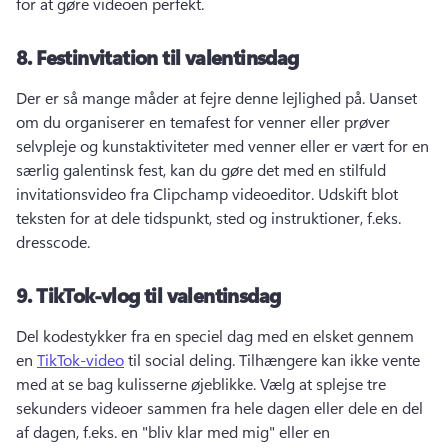
for at gøre videoen perfekt. 
8.
Festinvitation til valentinsdag
Der er så mange måder at fejre denne lejlighed på. 
Uanset 
om du organiserer en temafest for venner eller prøver 
selvpleje og kunstaktiviteter med venner eller er vært for en 
særlig galentinsk fest, kan du gøre det med en stilfuld 
invitationsvideo fra Clipchamp videoeditor. 
Udskift blot 
teksten for at dele tidspunkt, sted og instruktioner, f.eks. 
dresscode. 
9.
TikTok-vlog til valentinsdag
Del kodestykker fra en speciel dag med en elsket gennem 
en 
TikTok-video
 til social deling. 
Tilhængere kan ikke vente 
med at se bag kulisserne øjeblikke. 
Vælg at splejse tre 
sekunders videoer sammen fra hele dagen eller dele en del 
af dagen, f.eks. en "bliv klar med mig" eller en 