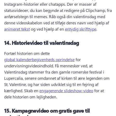
Instagram-historier eller chatapps. 
Der er masser af 
statusvideoer, du kan begynde at redigere på Clipchamp, fra 
anførselstegn til memes. 
Råb også din valentinsdag med 
denne videoskabelon ved at tilføje deres navn ved hjælp af 
animeret tekst
 og ved hjælp af en 
entydig skrifttype
. 
14.
Historievideo til valentinsdag
Fortæl historien om dette 
global kalenderbegivenheds oprindelse
 for 
undervisningsvideoindhold. 
Få mennesker ved, at 
Valentinsdag stammer fra den gamle romerske festival i 
Lupercalia, senere omdannet af kirken til ære legenden om 
St. 
Valentine, og har siden udviklet sig til en fejring af 
kærlighed. 
Skab en 
engagerende slideshow-video
 for at 
dele historien om lejligheden. 
15.
Kampagnevideo om gratis gave til