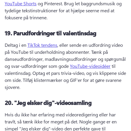
YouTube Shorts
 og Pinterest. 
Brug let baggrundsmusik og 
tydelige tekstinstruktioner for at hjælpe seerne med at 
fokusere på trinnene. 
19.
Parudfordringer til valentinsdag
Deltag i en 
TikTok tendens
, eller sende en udfordring video 
på YouTube til underholdning abonnenter. 
Tænk på 
danseudfordringer, madlavningsudfordringer og spørgsmål 
og svar-udfordringer som gode 
YouTube-videoidéer
 til 
valentinsdag. 
Optag et pars trivia-video, og vis klippene side 
om side. 
Tilføj klistermærker og GIF'er for at gøre svarene 
sjovere. 
20.
"Jeg elsker dig"-videosamling
Hvis du ikke har erfaring med videoredigering eller har 
travlt, så tænk ikke for meget på det. 
Nogle gange er en 
simpel "Jeg elsker dig"-video den perfekte gave til 