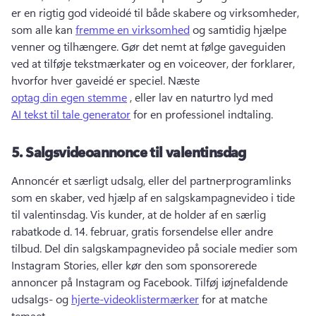
er en rigtig god videoidé til både skabere og virksomheder, 
som alle kan 
fremme en virksomhed
 og samtidig hjælpe 
venner og tilhængere. 
Gør det nemt at følge gaveguiden 
ved at tilføje tekstmærkater og en voiceover, der forklarer, 
hvorfor hver gaveidé er speciel. 
Næste 
optag din egen stemme
 , eller lav en naturtro lyd med 
AI tekst til tale generator
 for en professionel indtaling. 
5.
Salgsvideoannonce til valentinsdag
Annoncér et særligt udsalg, eller del partnerprogramlinks 
som en skaber, ved hjælp af en salgskampagnevideo i tide 
til valentinsdag. 
Vis kunder, at de holder af en særlig 
rabatkode d. 14. februar, gratis forsendelse eller andre 
tilbud. 
Del din salgskampagnevideo på sociale medier som 
Instagram Stories, eller kør den som sponsorerede 
annoncer på Instagram og Facebook. 
Tilføj iøjnefaldende 
udsalgs- og 
hjerte-videoklistermærker
 for at matche 
temaet. 