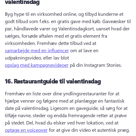
valentinsdag
Byg hype til en virksomhed online, og tilbyd kunderne et 
godt tilbud som f.eks. en gratis gave med køb. 
Gaveæsker til 
par, håndlavede varer og Valentinsdagkort, uanset hvad der 
sælges, forsøde aftalen med et gratis element fra 
virksomheden. 
Fremhæv dette tilbud ved at 
samarbejde med en influencer
 om at lave en 
udpakningsvideo, eller lav blot 
opslag med kampagnevideoer
 på din Instagram Stories. 
16.
Restaurantguide til valentinsdag
Fremhæv en liste over dine yndlingsrestauranter for at 
hjælpe venner og følgere med at planlægge en fantastisk 
date på valentinsdag. 
Ligesom en gaveguide, så sørg for at 
tilføje navne, steder og endda fremragende retter at prøve 
på stedet. 
Del, hvad du elsker ved hver lokation, ved at 
optage en voiceover
 for at give din video et autentisk præg. 