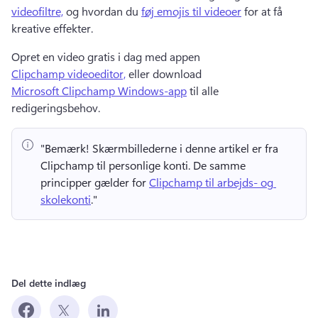
videofiltre,
 og hvordan du 
føj emojis til videoer
 for at få 
kreative effekter. 
Opret en video gratis i dag med appen 
Clipchamp videoeditor,
 eller download 
Microsoft Clipchamp Windows-app
 til alle 
redigeringsbehov. 
"Bemærk!
 Skærmbillederne i denne artikel er fra 
Clipchamp til personlige konti. 
De samme 
principper gælder for 
Clipchamp til arbejds- og 
skolekonti
." 
Del dette indlæg