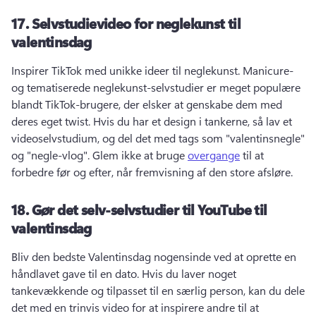
17.
Selvstudievideo for neglekunst til
valentinsdag
Inspirer TikTok med unikke ideer til neglekunst. 
Manicure- 
og tematiserede neglekunst-selvstudier er meget populære 
blandt TikTok-brugere, der elsker at genskabe dem med 
deres eget twist. 
Hvis du har et design i tankerne, så lav et 
videoselvstudium, og del det med tags som "valentinsnegle" 
og "negle-vlog". 
Glem ikke at bruge 
overgange
 til at 
forbedre før og efter, når fremvisning af den store afsløre. 
18.
Gør det selv-selvstudier til YouTube til
valentinsdag
Bliv den bedste Valentinsdag nogensinde ved at oprette en 
håndlavet gave til en dato. 
Hvis du laver noget 
tankevækkende og tilpasset til en særlig person, kan du dele 
det med en trinvis video for at inspirere andre til at 