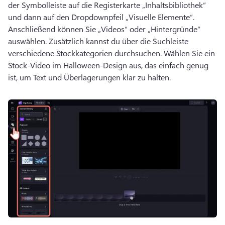
der Symbolleiste auf die Registerkarte „Inhaltsbibliothek“ 
und dann auf den Dropdownpfeil „Visuelle Elemente“. 
Anschließend können Sie „Videos“ oder „Hintergründe“ 
auswählen. 
Zusätzlich kannst du über die Suchleiste 
verschiedene Stockkategorien durchsuchen. 
Wählen Sie ein 
Stock-Video im Halloween-Design aus, das einfach genug 
ist, um Text und Überlagerungen klar zu halten. 