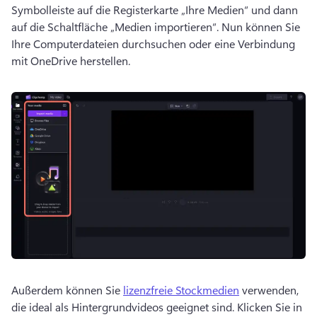
Symbolleiste auf die Registerkarte „Ihre Medien“ und dann 
auf die Schaltfläche „Medien importieren“. Nun können Sie 
Ihre Computerdateien durchsuchen oder eine Verbindung 
mit OneDrive herstellen. 
Außerdem können Sie 
lizenzfreie Stockmedien
 verwenden, 
die ideal als Hintergrundvideos geeignet sind. 
Klicken Sie in 