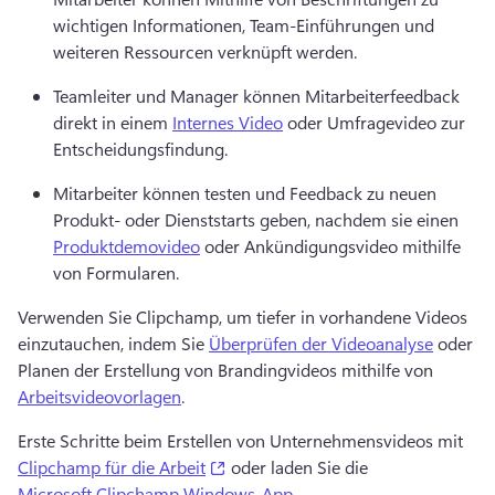
wichtigen Informationen, Team-Einführungen und 
weiteren Ressourcen verknüpft werden.
Teamleiter und Manager können Mitarbeiterfeedback 
direkt in einem 
Internes Video
 oder Umfragevideo zur 
Entscheidungsfindung.
Mitarbeiter können testen und Feedback zu neuen 
Produkt- oder Dienststarts geben, nachdem sie einen 
Produktdemovideo
 oder Ankündigungsvideo mithilfe 
von Formularen.
Verwenden Sie Clipchamp, um tiefer in vorhandene Videos 
einzutauchen, indem Sie 
Überprüfen der Videoanalyse
 oder 
Planen der Erstellung von Brandingvideos mithilfe von 
Arbeitsvideovorlagen
.
Erste Schritte beim Erstellen von Unternehmensvideos mit 
(opens in a new tab)
Clipchamp für die Arbeit
 oder laden Sie die 
Microsoft Clipchamp Windows-App
.