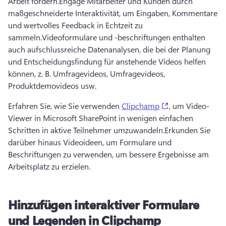
Arbeit fördern.
Engage Mitarbeiter und Kunden durch 
maßgeschneiderte Interaktivität, um Eingaben, Kommentare 
und wertvolles Feedback in Echtzeit zu 
sammeln.
Videoformulare und -beschriftungen enthalten 
auch aufschlussreiche Datenanalysen, die bei der Planung 
und Entscheidungsfindung für anstehende Videos helfen 
können, z. B. Umfragevideos, Umfragevideos, 
Produktdemovideos usw.
(opens in a new 
Erfahren Sie, wie Sie verwenden 
Clipchamp
, um Video-
Viewer in Microsoft SharePoint in wenigen einfachen 
Schritten in aktive Teilnehmer umzuwandeln.
Erkunden Sie 
darüber hinaus Videoideen, um Formulare und 
Beschriftungen zu verwenden, um bessere Ergebnisse am 
Arbeitsplatz zu erzielen.
Hinzufügen interaktiver Formulare
und Legenden in Clipchamp