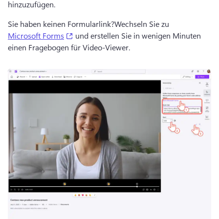
hinzuzufügen.
Sie haben keinen Formularlink?
Wechseln Sie zu 
(opens in a new tab)
Microsoft Forms
 und erstellen Sie in wenigen Minuten 
einen Fragebogen für Video-Viewer.