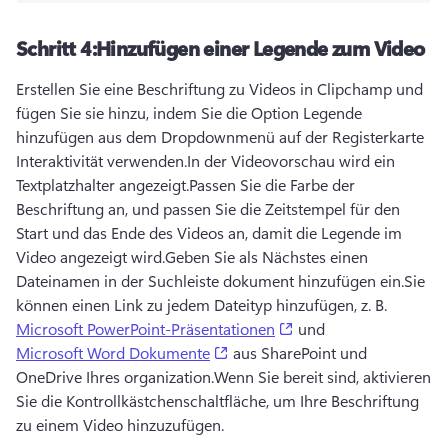
Schritt 4:
Hinzufügen einer Legende zum Video
Erstellen Sie eine Beschriftung zu Videos in Clipchamp und 
fügen Sie sie hinzu, indem Sie die Option Legende 
hinzufügen aus dem Dropdownmenü auf der Registerkarte 
Interaktivität verwenden.
In der Videovorschau wird ein 
Textplatzhalter angezeigt.
Passen Sie die Farbe der 
Beschriftung an, und passen Sie die Zeitstempel für den 
Start und das Ende des Videos an, damit die Legende im 
Video angezeigt wird.
Geben Sie als Nächstes einen 
Dateinamen in der Suchleiste dokument hinzufügen ein.
Sie 
können einen Link zu jedem Dateityp hinzufügen, z. B. 
(opens in a new tab)
Microsoft PowerPoint-Präsentationen
 und 
(opens in a new tab)
Microsoft Word Dokumente
 aus SharePoint und 
OneDrive Ihres organization.
Wenn Sie bereit sind, aktivieren 
Sie die Kontrollkästchenschaltfläche, um Ihre Beschriftung 
zu einem Video hinzuzufügen.