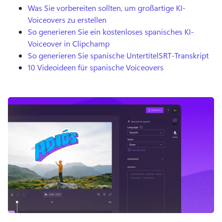
Was Sie vorbereiten sollten, um großartige KI-
Voiceovers zu erstellen
So generieren Sie ein kostenloses spanisches KI-
Voiceover in Clipchamp
So generieren Sie spanische Untertitel
SRT-Transkript
10 Videoideen für spanische Voiceovers