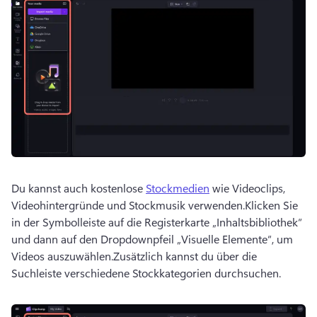
Du kannst auch kostenlose 
Stockmedien
 wie Videoclips, 
Videohintergründe und Stockmusik verwenden.
Klicken Sie 
in der Symbolleiste auf die Registerkarte „Inhaltsbibliothek“ 
und dann auf den Dropdownpfeil „Visuelle Elemente“, um 
Videos auszuwählen.
Zusätzlich kannst du über die 
Suchleiste verschiedene Stockkategorien durchsuchen. 