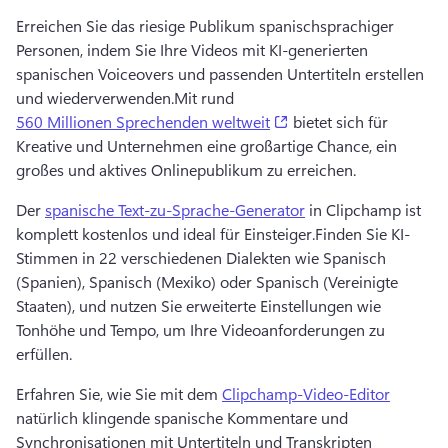
Erreichen Sie das riesige Publikum spanischsprachiger 
Personen, indem Sie Ihre Videos mit KI-generierten 
spanischen Voiceovers und passenden Untertiteln erstellen 
und wiederverwenden.
Mit rund 
(opens in a new tab)
560 Millionen Sprechenden weltweit
 bietet sich für 
Kreative und Unternehmen eine großartige Chance, ein 
großes und aktives Onlinepublikum zu erreichen.
Der 
spanische Text-zu-Sprache-Generator
 in Clipchamp ist 
komplett kostenlos und ideal für Einsteiger.
Finden Sie KI-
Stimmen in 22 verschiedenen Dialekten wie Spanisch 
(Spanien), Spanisch (Mexiko) oder Spanisch (Vereinigte 
Staaten), und nutzen Sie erweiterte Einstellungen wie 
Tonhöhe und Tempo, um Ihre Videoanforderungen zu 
erfüllen.
Erfahren Sie, wie Sie mit dem 
Clipchamp-Video-Editor
natürlich klingende spanische Kommentare und 
Synchronisationen mit Untertiteln und Transkripten 