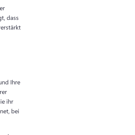
r 
t, dass 
erstärkt 
nd Ihre 
er 
e ihr 
et, bei 