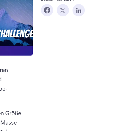
ren 
 
be-
en Größe 
 Masse 