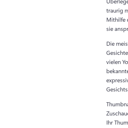
Überlege
traurig 
Mithilfe
sie ansp
Die meis
Gesichte
vielen Y
bekannte
expressi
Gesichts
Thumbnai
Zuschaue
Ihr Thum