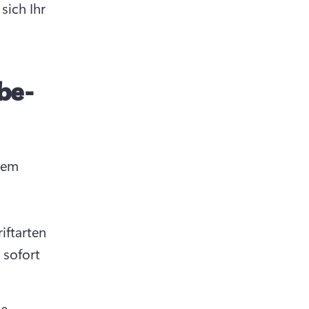
sich Ihr 
be-
dem 
ftarten 
sofort 