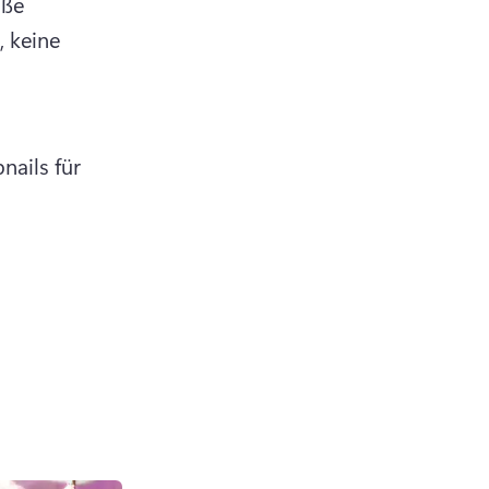
ße 
 keine 
ails für 