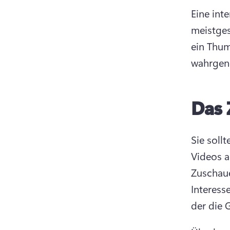
Eine int
meistges
ein Thum
wahrgen
Das 
Sie soll
Videos a
Zuschaue
Interess
der die 