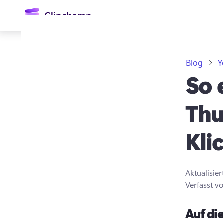
springen
Blog
Y
So 
Thu
Kli
Anmelden
Kostenlos testen
Aktualisie
Verfasst v
Auf die