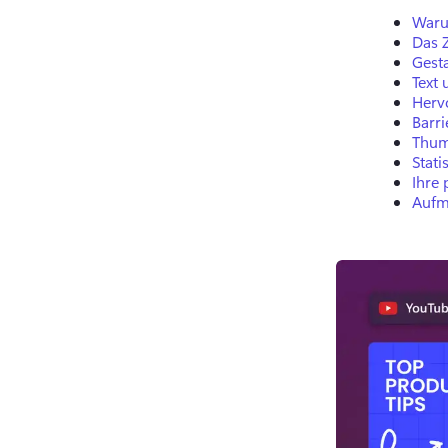
Waru
Das 
Gest
Text
Herv
Barr
Thum
Stati
Ihre
Aufm