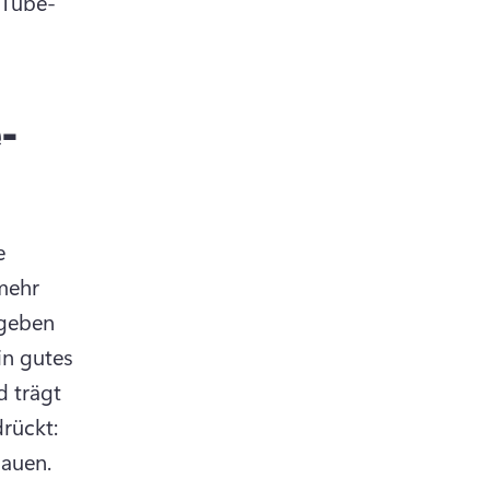
uTube-
-
 
ehr 
geben 
in gutes 
 trägt 
rückt: 
bauen.