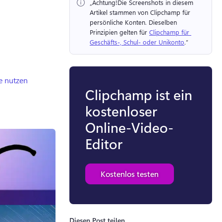
„Achtung!
Die Screenshots in diesem 
Artikel stammen von Clipchamp für 
persönliche Konten. 
Dieselben 
Prinzipien gelten für 
Clipchamp für 
Geschäfts-, Schul- oder Unikonto
.“ 
e nutzen
Clipchamp ist ein
kostenloser
Online-Video-
Editor
Kostenlos testen
Diesen Post teilen