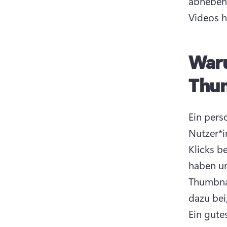
abheben 
Videos h
Waru
Thum
Ein perso
Nutzer*i
Klicks be
haben un
Thumbnai
dazu bei
Ein gute