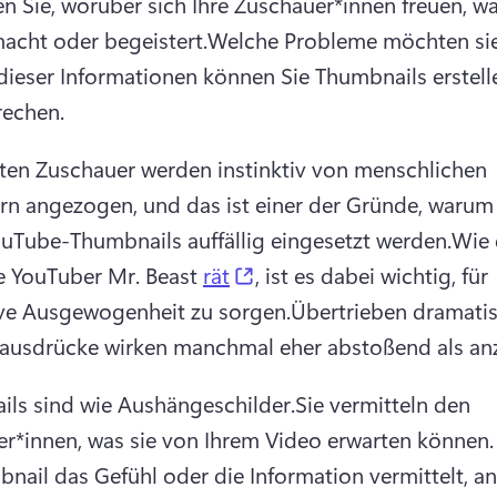
n Sie, worüber sich Ihre Zuschauer*innen freuen, was
macht oder begeistert.
Welche Probleme möchten sie
 dieser Informationen können Sie Thumbnails erstelle
rechen.
ten Zuschauer werden instinktiv von menschlichen 
rn angezogen, und das ist einer der Gründe, warum s
ouTube-Thumbnails auffällig eingesetzt werden.
Wie 
(opens in a new tab)
 YouTuber Mr. Beast 
rät
, 
ist es dabei wichtig, für 
ve Ausgewogenheit zu sorgen.
Übertrieben dramatis
ausdrücke wirken manchmal eher abstoßend als an
ls sind wie Aushängeschilder.
Sie vermitteln den 
r*innen, was sie von Ihrem Video erwarten können.
bnail das Gefühl oder die Information vermittelt, an 