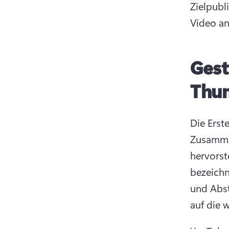
Zielpubli
Video an
Gest
Thu
Die Erst
Zusammen
hervorste
bezeichn
und Abst
auf die 