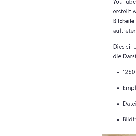
YouTube-
erstellt
Bildteil
auftreten
Dies sin
die Dars
1280 
Empf
Date
Bild