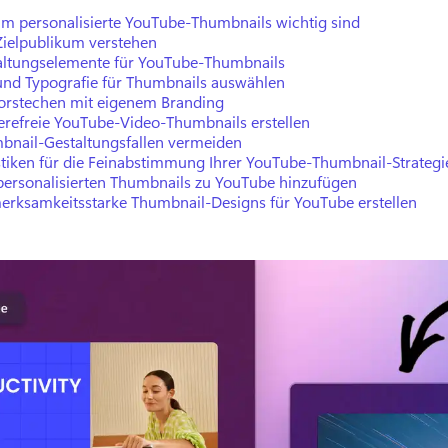
m personalisierte YouTube-Thumbnails wichtig sind
Zielpublikum verstehen
altungselemente für YouTube-Thumbnails
 und Typografie für Thumbnails auswählen
orstechen mit eigenem Branding
ierefreie YouTube-Video-Thumbnails erstellen
bnail-Gestaltungsfallen vermeiden
stiken für die Feinabstimmung Ihrer YouTube-Thumbnail-Strategi
 personalisierten Thumbnails zu YouTube hinzufügen
erksamkeitsstarke Thumbnail-Designs für YouTube erstellen