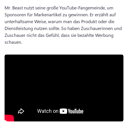
Mr. 
Beast nutzt seine große YouTube-Fangemeinde, um 
Sponsoren für Markenartikel zu gewinnen. 
Er erzählt auf 
unterhaltsame Weise, warum man das Produkt oder die 
Dienstleistung nutzen sollte. So haben Zuschauerinnen und 
Zuschauer nicht das Gefühl, dass sie bezahlte Werbung 
schauen. 