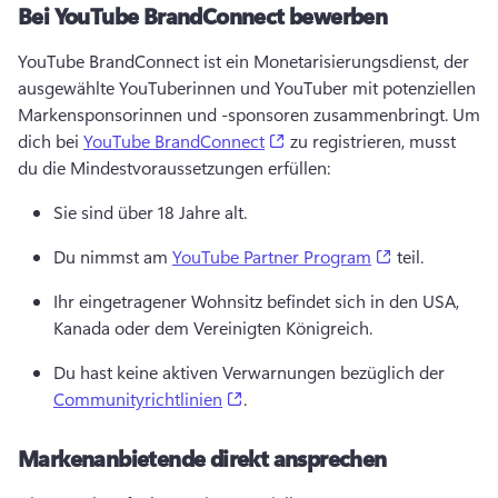
Bei YouTube BrandConnect bewerben
YouTube BrandConnect ist ein Monetarisierungsdienst, der 
ausgewählte YouTuberinnen und YouTuber mit potenziellen 
Markensponsorinnen und -sponsoren zusammenbringt. 
Um 
(opens in a new tab)
dich bei 
YouTube BrandConnect
 zu registrieren, musst 
du die Mindestvoraussetzungen erfüllen: 
Sie sind über 18 Jahre alt. 
(opens in a n
Du nimmst am 
YouTube Partner Program
 teil. 
Ihr eingetragener Wohnsitz befindet sich in den USA, 
Kanada oder dem Vereinigten Königreich. 
Du hast keine aktiven Verwarnungen bezüglich der 
(opens in a new tab)
Communityrichtlinien
. 
Markenanbietende direkt ansprechen