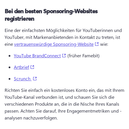
Bei den besten Sponsoring-Websites
registrieren
Eine der einfachsten Möglichkeiten für YouTuberinnen und 
YouTuber, mit Markenanbietenden in Kontakt zu treten, ist 
(opens in a ne
eine 
vertrauenswürdige Sponsoring-Website
 wie: 
(opens in a new tab)
YouTube BrandConnect
 (früher Famebit) 
(opens in a new tab)
Artbrief
(opens in a new tab)
Scrunch
Richten Sie einfach ein kostenloses Konto ein, das mit Ihrem 
YouTube-Kanal verbunden ist, und schauen Sie sich die 
verschiedenen Produkte an, die in die Nische Ihres Kanals 
passen. 
Achten Sie darauf, Ihre Engagementmetriken und -
analysen nachzuverfolgen. 