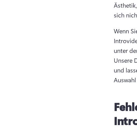
Ästhetik
sich nich
Wenn Sie
Introvide
Unsere D
und lass
Auswahl 
Fehl
Intr