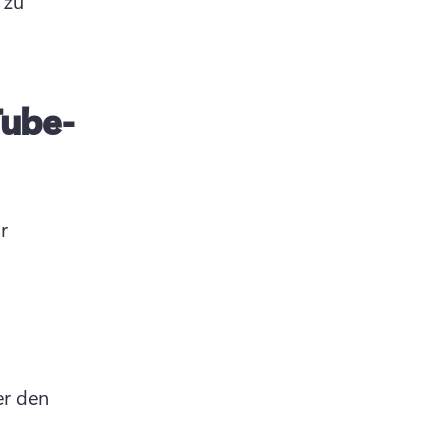
zu 
Tube-
 
er den 
 