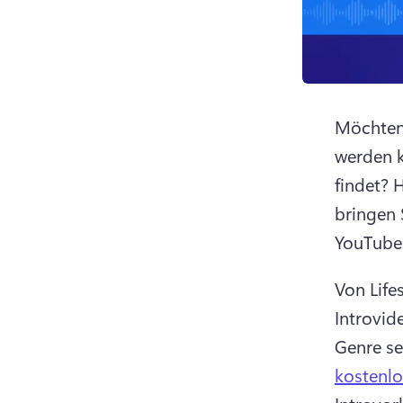
Möchten 
werden k
findet? 
H
bringen 
YouTube-
Von Life
Introvid
Genre sei
kostenlo