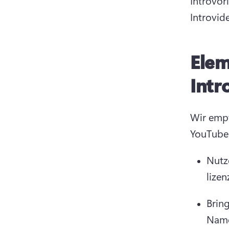
Introvor
Introvid
Elem
Intr
Wir empf
YouTube
Nutze
lizen
Brin
Name