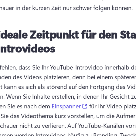
hauer in der kurzen Zeit nur schwer folgen können. 
ideale Zeitpunkt für den Sta
Introvideos
ehlen, dass Sie Ihr YouTube-Introvideo innerhalb de
den des Videos platzieren, denn bei einem späteren
t kann es sich als störend auf den Fortgang des Vid
n. 
Wenn Sie Inhalte erstellen, in denen Ihr Gesicht z
(opens in a new ta
nen Sie es nach dem 
Einspanner
 für Ihr Video platz
Sie das Videothema kurz vorstellen, um die Aufmer
chauer nicht zu verlieren. 
Auf YouTube-Kanälen von 
men werden Introvideos häufig zu Branding-Zweck