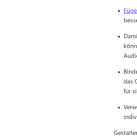
Füge
bess
Damit
könn
Audi
Bind
das 
für s
Verwe
indiv
Gestalten