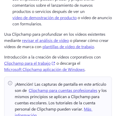
comentarios sobre el lanzamiento de nuevos 
productos o servicios después de ver un 
vídeo de demostración de producto
 o vídeo de anuncio 
con formularios.
Usa Clipchamp para profundizar en los vídeos existentes 
mediante 
revisar el análisis de vídeo
 o planear cómo crear 
vídeos de marca con 
plantillas de vídeo de trabajo
.
Introducción a la creación de vídeos corporativos con 
(opens in a new tab)
Clipchamp para el trabajo
 o descarga el 
Microsoft Clipchamp aplicación de Windows
.
¡Atención!
 Las capturas de pantalla en este artículo 
son de ⁠ 
Clipchamp para cuentas profesionales
 y los 
mismos principios se aplican a Clipchamp para 
cuentas escolares. 
Los tutoriales de la cuenta 
personal de Clipchamp pueden variar. 
Más 
información
. 