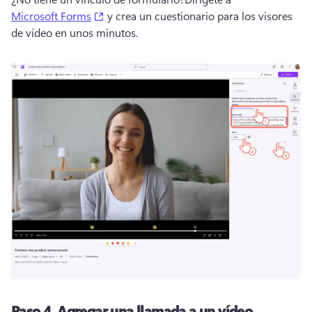
(opens in a new tab)
Microsoft Forms
 y crea un cuestionario para los visores 
de vídeo en unos minutos.
Paso 4.
Agregar una llamada a un vídeo