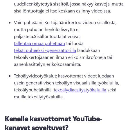
uudelleenkäytettyä sisältöä, jossa näkyy kasvoja, mutta 
sisällöntuottaja ei itse koskaan esiinny videoissa.
Vain puheääni: Kertojaääni kertoo videon sisällöstä, 
mutta puhujan henkilöllisyyttä ei 
paljasteta.
Sisällöntuottajat voivat 
tallentaa omaa puhettaan
 tai luoda 
teksti puheeksi -generaattorilla
 laadukkaan 
tekoälykertojaäänen ilman erikoismikrofoneja tai 
äänenkäsittelyn erikoisosaamista. 
Tekoälyvideotyökalut: kasvottomat videot luodaan 
usein generatiivisen tekoälyn visuaalisilla työkaluilla, 
tekoälypuheäänillä, 
tekoälydiaesitystyökaluilla
 sekä 
muilla tekoälytyökaluilla. 
Kenelle kasvottomat YouTube-
kanavat soveltuvat?