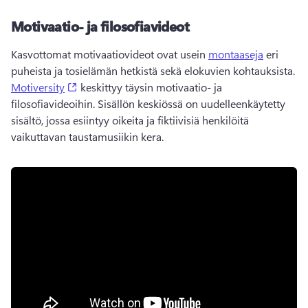
Motivaatio- ja filosofiavideot
Kasvottomat motivaatiovideot ovat usein 
montaaseja
 eri 
puheista ja tosielämän hetkistä sekä elokuvien kohtauksista. 
(opens in a new tab)
Motiversity
 keskittyy täysin motivaatio- ja 
filosofiavideoihin. 
Sisällön keskiössä on uudelleenkäytetty 
sisältö, jossa esiintyy oikeita ja fiktiivisiä henkilöitä 
vaikuttavan taustamusiikin kera.