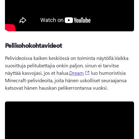
Pelikohokohtavideot
Pelivideoissa kaiken keskiössä on toiminta näytöllä.
Vaikka 
suosittuja pelitubettajia onkin paljon, sinun ei tarvitse 
(opens in a new tab)
näyttää kasvojasi, jos et halua.
Dream
 luo humoristisia 
Minecraft-pelivideoita, joita hänen uskolliset seuraajansa 
katsovat hänen hauskan pelikerrontansa vuoksi. 