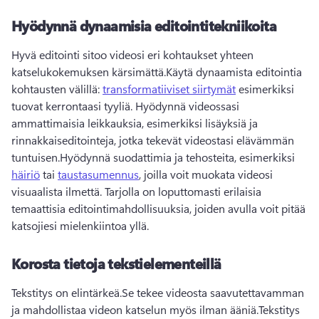
Hyödynnä dynaamisia editointitekniikoita
Hyvä editointi sitoo videosi eri kohtaukset yhteen 
katselukokemuksen kärsimättä.
Käytä dynaamista editointia 
kohtausten välillä: 
transformatiiviset siirtymät
 esimerkiksi 
tuovat kerrontaasi tyyliä. 
Hyödynnä videossasi 
ammattimaisia leikkauksia, esimerkiksi lisäyksiä ja 
rinnakkaiseditointeja, jotka tekevät videostasi elävämmän 
tuntuisen.
Hyödynnä suodattimia ja tehosteita, esimerkiksi 
häiriö
 tai 
taustasumennus
, joilla voit muokata videosi 
visuaalista ilmettä. 
Tarjolla on loputtomasti erilaisia 
temaattisia editointimahdollisuuksia, joiden avulla voit pitää 
katsojiesi mielenkiintoa yllä.
Korosta tietoja tekstielementeillä
Tekstitys on elintärkeä.
Se tekee videosta saavutettavamman 
ja mahdollistaa videon katselun myös ilman ääniä.
Tekstitys 