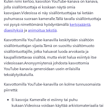
Kuten nimi kertoo, kasvoton YouTube-kanava on kanava, 
jolla sisällöntuottaja ei koskaan näytä omia 
kasvojaan.
Videoissa ei näy sisällöntuottajaa tai ketään 
puhumassa suoraan kameralle.
Tällä tavalla sisällöntuottaja 
voi pysyä nimettömänä hyödyntämällä 
kertojaääntä
, 
diaesityksiä
 ja 
animoitua tekstiä
. 
Kasvottomilla YouTube-kanavilla keskitytään sisältöön 
sisällöntuottajan sijasta.
Tämä on suosittu sisältömuoto 
sisällöntuottajille, jotka haluavat luoda arvokasta ja 
kaupallistettavaa sisältöä, mutta eivät halua esiintyä itse 
videoissaan.
Anonyymiytensä johdosta kasvottomia 
YouTube-kanavia generoidaan usein erilaisilla 
tekoälytyökaluilla.
Kasvottomilla YouTube-kanavilla on kolme tunnusomaista 
piirrettä:
Ei kasvoja: Kameralle ei esiinny tai puhu 
kukaan.
Videoissa voidaan käyttää arkistomateriaalia tai 