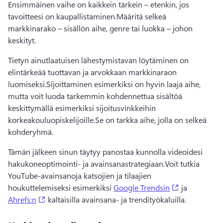
Ensimmäinen vaihe on kaikkein tärkein – etenkin, jos 
tavoitteesi on kaupallistaminen.
Määritä selkeä 
markkinarako – sisällön aihe, genre tai luokka – johon 
keskityt.
Tietyn ainutlaatuisen lähestymistavan löytäminen on 
elintärkeää tuottavan ja arvokkaan markkinaraon 
luomiseksi.
Sijoittaminen esimerkiksi on hyvin laaja aihe, 
mutta voit luoda tarkemmin kohdennettua sisältöä 
keskittymällä esimerkiksi sijoitusvinkkeihin 
korkeakouluopiskelijoille.
Se on tarkka aihe, jolla on selkeä 
kohderyhmä.
Tämän jälkeen sinun täytyy panostaa kunnolla videoidesi 
hakukoneoptimointi- ja avainsanastrategiaan.
Voit tutkia 
YouTube-avainsanoja katsojien ja tilaajien 
(opens in a 
houkuttelemiseksi esimerkiksi 
Google Trendsin
 ja 
(opens in a new tab)
Ahrefs:n
 kaltaisilla avainsana- ja trendityökaluilla. 