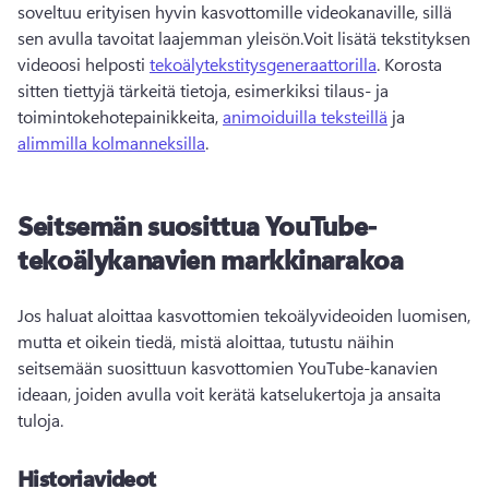
soveltuu erityisen hyvin kasvottomille videokanaville, sillä 
sen avulla tavoitat laajemman yleisön.
Voit lisätä tekstityksen 
videoosi helposti 
tekoälytekstitysgeneraattorilla
. 
Korosta 
sitten tiettyjä tärkeitä tietoja, esimerkiksi tilaus- ja 
toimintokehotepainikkeita, 
animoiduilla teksteillä
 ja 
alimmilla kolmanneksilla
. 
Seitsemän suosittua YouTube-
tekoälykanavien markkinarakoa
Jos haluat aloittaa kasvottomien tekoälyvideoiden luomisen, 
mutta et oikein tiedä, mistä aloittaa, tutustu näihin 
seitsemään suosittuun kasvottomien YouTube-kanavien 
ideaan, joiden avulla voit kerätä katselukertoja ja ansaita 
tuloja.
Historiavideot