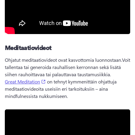
Meditaatiovideot
Ohjatut meditaatiovideot ovat kasvottomia luonnostaan.
Voit 
tallentaa tai generoida rauhallisen kerronnan sekä lisätä 
siihen rauhoittavaa tai palauttavaa taustamusiikkia.
(opens in a new tab)
Great Meditation
 on tehnyt kymmenittäin ohjattuja 
meditaatiovideoita useisiin eri tarkoituksiin – aina 
mindfulnessista nukkumiseen. 