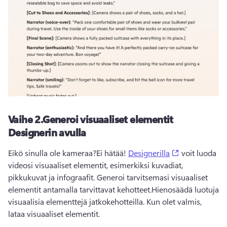
Vaihe 2.
Generoi visuaaliset elementit
Designerin avulla
(opens in a n
Eikö sinulla ole kameraa?
Ei hätää! 
Designerilla
 voit luoda 
videosi visuaaliset elementit, esimerkiksi kuvadiat, 
pikkukuvat ja infograafit. 
Generoi tarvitsemasi visuaaliset 
elementit antamalla tarvittavat kehotteet.
Hienosäädä luotuja 
visuaalisia elementtejä jatkokehotteilla. Kun olet valmis, 
lataa visuaaliset elementit.