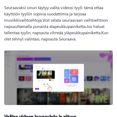
Seuraavaksi sinun täytyy valita videosi tyyli: tämä ottaa 
käyttöön tyyliin sopivia suodattimia ja tarjoaa 
musiikkivaihtoehtoja.
Voit selata seuraavaan vaihtoehtoon 
napsauttamalla punaista alapeukkupainiketta.
Jos haluat 
tallentaa tyylin, napsauta vihreää yläpeukkupainiketta.
Kun 
olet tehnyt valintasi, napsauta Seuraava.
Valitse videon kuvasuhde ja pituus