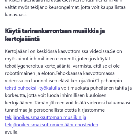
vältät myös tekijänoikeusongelmat, jotta voit kaupallistaa 
kanavaasi.
Käytä tarinankerrontaan musiikkia ja
kertojaääntä
Kertojaääni on keskiössä kasvottomissa videoissa.
Se on 
myös ainut inhimillinen elementti, joten jos käytät 
tekoälygeneroitua kertojaääntä, varmista, että se ei ole 
robottimainen ja eloton.
Tehokkaassa kasvottomassa 
videossa on luonnollisen elävä kertojaääni.
Clipchampin 
teksti puheeksi -työkalulla
 voit muokata puheäänen tahtia ja 
korkeutta, jotta voit luoda inhimillisen kuuloisen 
kertojaäänen. 
Tämän jälkeen voit lisätä videoosi haluamaasi 
tunnelmaa ja persoonallista otetta kirjastomme 
tekijänoikeusmaksuttoman musiikin ja
tekijänoikeusmaksuttomien äänitehosteiden
avulla. 