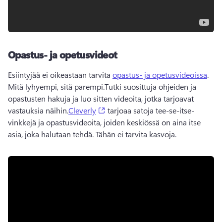
Opastus- ja opetusvideot
Esiintyjää ei oikeastaan tarvita 
opastus- ja opetusvideoissa
. 
Mitä lyhyempi, sitä parempi.
Tutki suosittuja ohjeiden ja 
opastusten hakuja ja luo sitten videoita, jotka tarjoavat 
(opens in a new tab)
vastauksia näihin.
Cleverly
 tarjoaa satoja tee-se-itse-
vinkkejä ja opastusvideoita, joiden keskiössä on aina itse 
asia, joka halutaan tehdä. 
Tähän ei tarvita kasvoja.