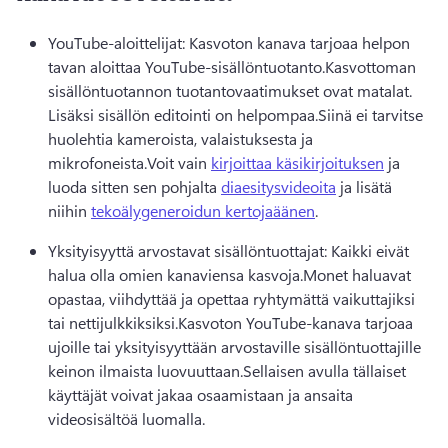
YouTube-aloittelijat: Kasvoton kanava tarjoaa helpon 
tavan aloittaa YouTube-sisällöntuotanto.
Kasvottoman 
sisällöntuotannon tuotantovaatimukset ovat matalat. 
Lisäksi sisällön editointi on helpompaa.
Siinä ei tarvitse 
huolehtia kameroista, valaistuksesta ja 
mikrofoneista.
Voit vain 
kirjoittaa käsikirjoituksen
 ja 
luoda sitten sen pohjalta 
diaesitysvideoita
 ja lisätä 
niihin 
tekoälygeneroidun kertojaäänen
. 
Yksityisyyttä arvostavat sisällöntuottajat: Kaikki eivät 
halua olla omien kanaviensa kasvoja.
Monet haluavat 
opastaa, viihdyttää ja opettaa ryhtymättä vaikuttajiksi 
tai nettijulkkiksiksi.
Kasvoton YouTube-kanava tarjoaa 
ujoille tai yksityisyyttään arvostaville sisällöntuottajille 
keinon ilmaista luovuuttaan.
Sellaisen avulla tällaiset 
käyttäjät voivat jakaa osaamistaan ja ansaita 
videosisältöä luomalla.