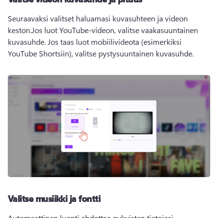
Seuraavaksi valitset haluamasi kuvasuhteen ja videon 
keston.
Jos luot YouTube-videon, valitse vaakasuuntainen 
kuvasuhde. Jos taas luot mobiilivideota (esimerkiksi 
YouTube Shortsiin), valitse pystysuuntainen kuvasuhde.
Valitse musiikki ja fontti
Automaattinen luonti ehdottaa nykyisten tietojesi 