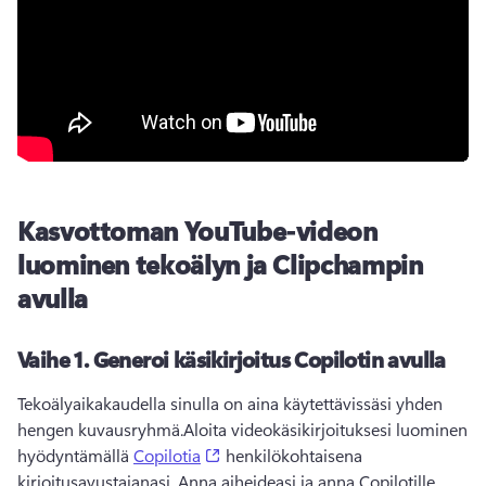
Kasvottoman YouTube-videon
luominen tekoälyn ja Clipchampin
avulla
Vaihe 1.
Generoi käsikirjoitus Copilotin avulla
Tekoälyaikakaudella sinulla on aina käytettävissäsi yhden 
hengen kuvausryhmä.
Aloita videokäsikirjoituksesi luominen 
(opens in a new tab)
hyödyntämällä 
Copilotia
 henkilökohtaisena 
kirjoitusavustajanasi. 
Anna aiheideasi ja anna Copilotille 