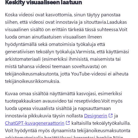
Keskity visuaaliseen laatuun
Koska videosi ovat kasvottomia, sinun täytyy panostaa 
siihen, että videosi ovat innostavia ja sitouttavia.
Laadukas 
visuaalinen sisältö on erittäin tärkeää tässä suhteessa.
Voit 
luoda oman ainutlaatuisen visuaalisen ilmeen 
hyödyntämällä sekä omatoimisia työkaluja että 
generatiivisen tekoälyn työkaluja.
Varmista, että käyttämäsi 
arkistomateriaali (esimerkiksi ihmisistä, maisemista tai 
mistä tahansa videosi teemaan soveltuvasta) on 
tekijänoikeusmaksutonta, jotta YouTube-videosi ei aiheuta 
tekijänoikeusrikkomuksia.
Kuvaa omaa sisältöä näyttämättä kasvojasi, esimerkiksi 
tuotepakkauksen avausvideo tai reseptivideo.
Voit myös 
luoda upeaa visuaalista sisältöä ja napsauttamaan 
(opens in a
innostavia pikkukuvia täysin nollasta 
Designerin
 ja 
(opens in a new tab)
ChatGPT-kuvageneraattorin
 kaltaisilla tekoälytyökaluilla. 
Voit hyödyntää myös dynaamista tekijänoikeusmaksutonta 
arkistomateriaalia herättääksesi kerrontasi henkiin.
Näin 