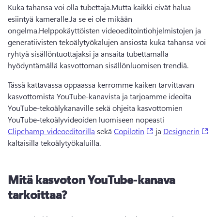
Kuka tahansa voi olla tubettaja.
Mutta kaikki eivät halua 
esiintyä kameralle.
Ja se ei ole mikään 
ongelma.
Helppokäyttöisten videoeditointiohjelmistojen ja 
generatiivisten tekoälytyökalujen ansiosta kuka tahansa voi 
ryhtyä sisällöntuottajaksi ja ansaita tubettamalla 
hyödyntämällä kasvottoman sisällönluomisen trendiä.
Tässä kattavassa oppaassa kerromme kaiken tarvittavan 
kasvottomista YouTube-kanavista ja tarjoamme ideoita 
YouTube-tekoälykanaville sekä ohjeita kasvottomien 
YouTube-tekoälyvideoiden luomiseen nopeasti 
(opens in a new ta
(o
Clipchamp-videoeditorilla
 sekä 
Copilotin
 ja 
Designerin
kaltaisilla tekoälytyökaluilla. 
Mitä kasvoton YouTube-kanava
tarkoittaa?