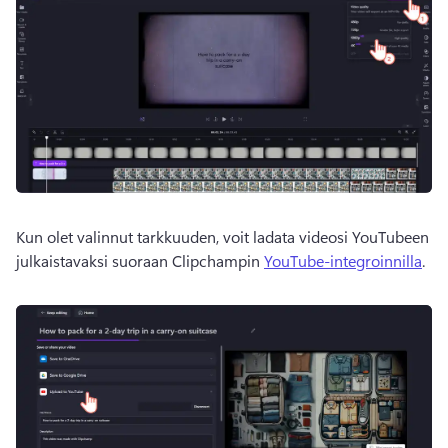
Kun olet valinnut tarkkuuden, voit ladata videosi YouTubeen 
julkaistavaksi suoraan Clipchampin 
YouTube-integroinnilla
. 