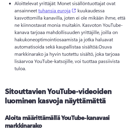
Aloittelevat yrittäjät: Monet sisällöntuottajat ovat 
(opens in a new tab)
ansainneet 
tuhansia euroja
 kuukaudessa 
kasvottomilla kanavilla, joten ei ole mikään ihme, että 
ne kiinnostavat monia muitakin. 
Kasvoton YouTube-
kanava tarjoaa mahdollisuuden yrittäjille, joilla on 
hakukoneoptimointiosaamista ja jotka haluavat 
automatisoida sekä kaupallistaa sisältöä.
Osuva 
markkinarako ja hyvin tuotettu sisältö, joka tarjoaa 
lisäarvoa YouTube-katsojille, voi tuottaa passiivista 
tuloa.
Sitouttavien YouTube-videoiden
luominen kasvoja näyttämättä
Aloita määrittämällä YouTube-kanavasi
markkinarako