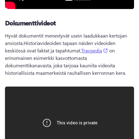
Dokumenttivideot
Hyvät dokumentit menestyvät usein laadukkaan kertojan 
ansiosta.
Historiavideoiden tapaan näiden videoiden 
(opens in a ne
keskiössä ovat faktat ja tapahtumat.
Travpedia
 on 
erinomainen esimerkki kasvottomasta 
dokumenttikanavasta, joka tarjoaa kauniita videoita 
historiallisista maamerkeistä rauhallisen kerronnan kera. 