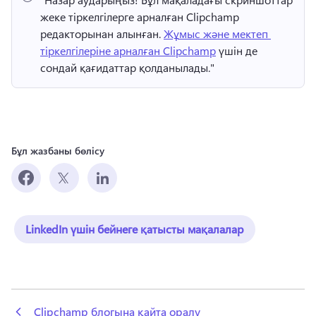
жеке тіркелгілерге арналған Clipchamp 
редакторынан алынған. 
Жұмыс және мектеп 
тіркелгілеріне арналған Clipchamp
 үшін де 
сондай қағидаттар қолданылады." 
Бұл жазбаны бөлісу
LinkedIn үшін бейнеге қатысты мақалалар
 Clipchamp блогына қайта оралу