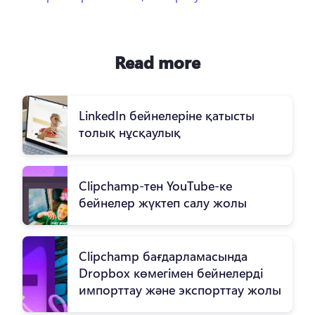
Read more
LinkedIn бейнелеріне қатысты
толық нұсқаулық
Clipchamp-тен YouTube-ке
бейнелер жүктеп салу жолы
Clipchamp бағдарламасында
Dropbox көмегімен бейнелерді
импорттау және экспорттау жолы