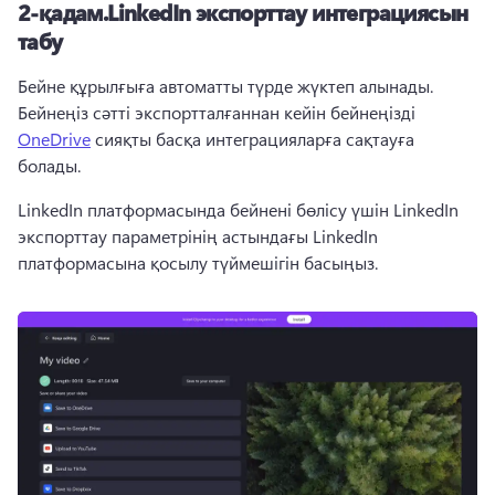
2-қадам.
LinkedIn экспорттау интеграциясын
табу
Бейне құрылғыға автоматты түрде жүктеп алынады. 
Бейнеңіз сәтті экспортталғаннан кейін бейнеңізді 
OneDrive
 сияқты басқа интеграцияларға сақтауға 
болады. 
LinkedIn платформасында бейнені бөлісу үшін LinkedIn 
экспорттау параметрінің астындағы LinkedIn 
платформасына қосылу түймешігін басыңыз.