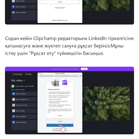
Содан кейін Clipchamp редакторына LinkedIn тіркелгісіне 
қатынасуға және жүктеп салуға рұқсат беріңіз.
Мұны 
істеу үшін "Рұқсат ету" түймешігін басыңыз.