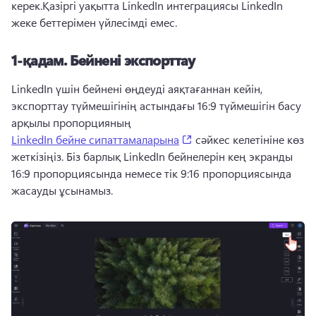
керек.
Қазіргі уақытта LinkedIn интеграциясы LinkedIn 
жеке беттерімен үйлесімді емес.
1-қадам.
Бейнені экспорттау
LinkedIn үшін бейнені өңдеуді аяқтағаннан кейін, 
экспорттау түймешігінің астындағы 16:9 түймешігін басу 
арқылы пропорцияның 
(opens in a new tab)
LinkedIn бейне сипаттамаларына
 сәйкес келетініне көз 
жеткізіңіз. 
Біз барлық LinkedIn бейнелерін кең экранды 
16:9 пропорциясында немесе тік 9:16 пропорциясында 
жасауды ұсынамыз.