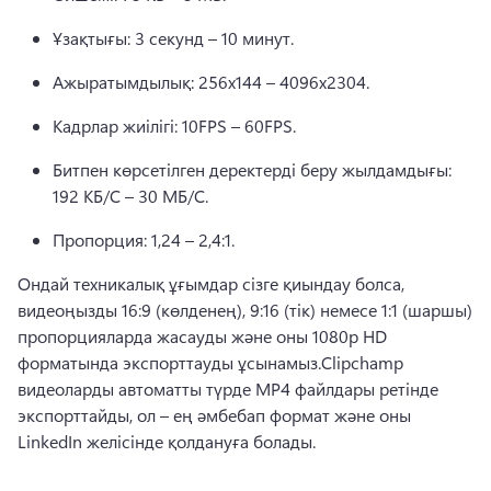
Ұзақтығы: 3 секунд – 10 минут. 
Ажыратымдылық: 256x144 – 4096x2304. 
Кадрлар жиілігі: 10FPS – 60FPS. 
Битпен көрсетілген деректерді беру жылдамдығы: 
192 КБ/С – 30 МБ/С. 
Пропорция: 1,24 – 2,4:1. 
Ондай техникалық ұғымдар сізге қиындау болса, 
видеоңызды 16:9 (көлденең), 9:16 (тік) немесе 1:1 (шаршы) 
пропорцияларда жасауды және оны 1080p HD 
форматында экспорттауды ұсынамыз.
Clipchamp 
видеоларды автоматты түрде MP4 файлдары ретінде 
экспорттайды, ол – ең әмбебап формат және оны 
LinkedIn желісінде қолдануға болады.