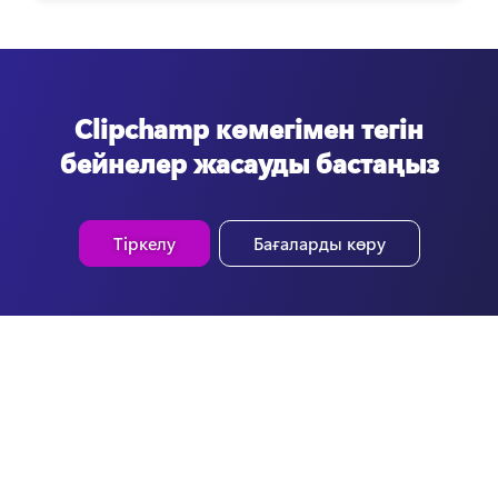
Clipchamp көмегімен тегін
бейнелер жасауды бастаңыз
Тіркелу
Бағаларды көру