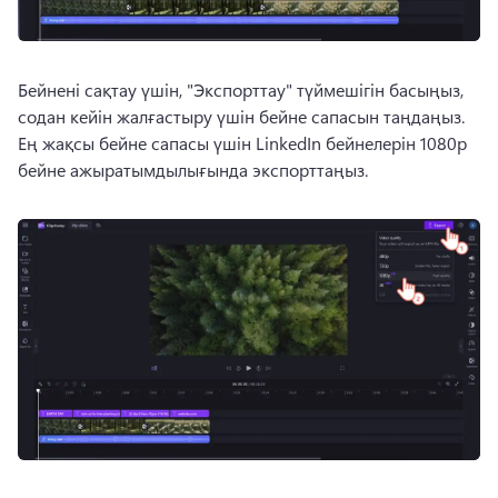
Бейнені сақтау үшін, "Экспорттау" түймешігін басыңыз, 
содан кейін жалғастыру үшін бейне сапасын таңдаңыз. 
Ең жақсы бейне сапасы үшін LinkedIn бейнелерін 1080p 
бейне ажыратымдылығында экспорттаңыз.