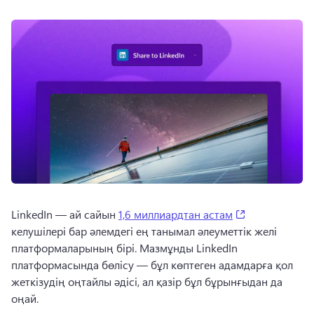
(opens in a n
LinkedIn — ай сайын 
1,6 миллиардтан астам
келушілері бар әлемдегі ең танымал әлеуметтік желі 
платформаларының бірі. 
Мазмұнды LinkedIn 
платформасында бөлісу — бұл көптеген адамдарға қол 
жеткізудің оңтайлы әдісі, ал қазір бұл бұрынғыдан да 
оңай.