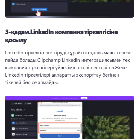
3-қадам.
LinkedIn компания тіркелгісіне
қосылу
LinkedIn тіркелгіңізге кіруді сұрайтын қалқымалы терезе 
пайда болады.
Clipchamp LinkedIn интеграциясымен тек 
компания тіркелгілері үйлесімді екенін ескеріңіз.
Жеке 
LinkedIn тіркелгілері ақпаратты экспорттау бетінен 
тікелей бөлісе алмайды.