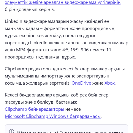
әлеуметтік желіге арналған видеожарнама үлгілерінің
бірін қолданып көріңіз. 
LinkedIn видеожарнамаларын жасау кезіндегі ең 
маңызды қадам – форматтың және пропорцияның 
дұрыс екеніне көз жеткізу, сонда ол дұрыс 
көрсетіледі.
LinkedIn желісіне арналған видеожарнамалар 
үшін MP4 форматын және 4:5, 16:9, 9:16 немесе 1:1 
пропорциясын қолданған дұрыс.
Clipchamp редакторында келесі бағдарламалар арқылы 
мультимедианы импорттау және экспорттаудың 
қосымша жолдарын зерттеңіз: 
OneDrive
 және 
Xbox
. 
Келесі бағдарламалар арқылы көбірек бейнелер 
жасауды және бөлісуді бастаңыз: 
Clipchamp бейнередакторы
 немесе 
Microsoft Clipchamp Windows бағдарламасы
. 
"Назар аударыңыз!
 Бұл мақаладағы скриншоттар 