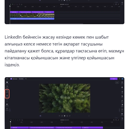
LinkedIn бейнесін жасау кезінде көмек пен шабыт 
алғыңыз келсе немесе тегін ақпарат тасушыны 
пайдалану қажет болса, құралдар тақтасына өтіп, мазмұн 
кітапханасы қойыншасын және үлгілер қойыншасын 
іздеңіз.