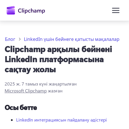
өту
Блог
LinkedIn үшін бейнеге қатысты мақалалар
Clipchamp арқылы бейнені
LinkedIn платформасына
сақтау жолы
2025 ж. 7 тамыз
күні жаңартылған
Жүйеге кіру
Microsoft Clipchamp
жазған
Тегін қолданып көру
Осы бетте
LinkedIn интеграциясын пайдалану әдістері