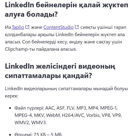
LinkedIn бейнелерін қалай жүктеп
алуға болады?
(opens in a new tab)
(opens in a new tab)
Иә.
Taplio
 және 
ContentStudio
 сияқты үшінші тарап 
қолданбалары арқылы LinkedIn бейнелерін жүктеп ала 
аласыз. 
Сол бейнелерді кесу, өңдеу және сақтау үшін 
Clipchamp-ты пайдалана аласыз.
LinkedIn желісіндегі видеоның
сипаттамалары қандай?
LinkedIn видеоларының сипаттамалары мынадай болуы 
керек:
Файл түрлері: AAC, ASF, FLV, MP3, MP4, MPEG-1, 
MPEG-4, MKV, WebM, H264/AVC, Vorbis, VP8, VP9, 
WMV2, WMV3. 
Өлшемі: 75 КБ – 5 МБ. 