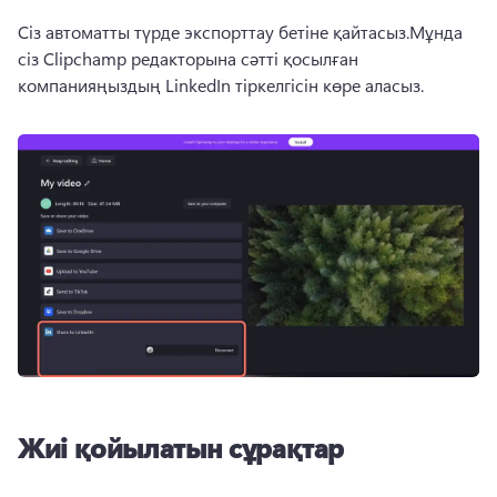
Сіз автоматты түрде экспорттау бетіне қайтасыз.
Мұнда 
сіз Clipchamp редакторына сәтті қосылған 
компанияңыздың LinkedIn тіркелгісін көре аласыз.
Жиі қойылатын сұрақтар