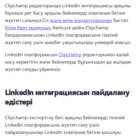
Clipchamp редакторында LinkedIn интеграциясы арқылы 
бірнеше рет басу арқылы бейнелерді компания бетіне 
жүктеп салыңыз.
Сіз 
жаңа өнім жаңартуларынан
 бастап 
білім беру мазмұнын
 бөлісуге дейін Clipchamp 
бағдарламасынан LinkedIn платформасына тікелей 
жүктеп салу үшін қымбат уақытыңызды үнемдей аласыз. 
LinkedIn платформасын 
Clipchamp
 редакторымен қалай 
қосу керектігін және бейнелерді бұрынғыдан да жылдам 
жүктеп салуды үйреніңіз. 
LinkedIn интеграциясын пайдалану
әдістері
Clipchamp экспорттау беті арқылы бейнелерді тікелей 
LinkedIn платформасына жүктеп салу үшін 
пайдаланушылар LinkedIn компания бетіне қосылуы 