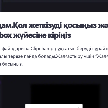
дам.
Қол жеткізуді қосыңыз ж
box жүйесіне кіріңіз
 файлдарына Clipchamp рұқсатын беруді сұрайт
лы терезе пайда болады.
Жалғастыру үшін “Жалғ
н басыңыз.