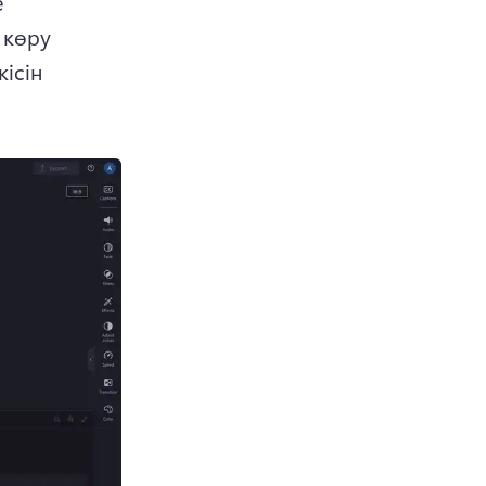
 
көру 
сін 