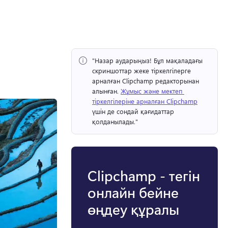
"Назар аударыңыз!
 Бұл мақаладағы 
скриншоттар жеке тіркелгілерге 
арналған Clipchamp редакторынан 
алынған. 
Жұмыс және мектеп 
тіркелгілеріне арналған Clipchamp
үшін де сондай қағидаттар 
қолданылады." 
Clipchamp - тегін
онлайн бейне
өңдеу құралы