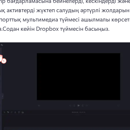
mp бағдарламасына бейнелерді, кескіндерді және
қ активтерді жүктеп салудың әртүрлі жолдарын 
порттық мультимедиа түймесі ашылмалы көрсеткі
.
Содан кейін Dropbox түймесін басыңыз.