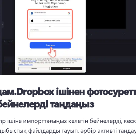
дам.
Dropbox ішінен фотосурет
бейнелерді таңдаңыз
p ішіне импорттағыңыз келетін бейнелерді, кескі
дыбыстық файлдарды тауып, әрбір активті таңдау