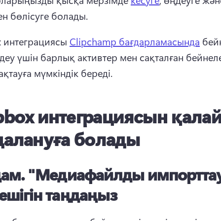
н бөлісуге болады. 
 интеграциясы 
Clipchamp бағдарламасында
 бейн
деу үшін барлық активтер мен сақталған бейнелер
қтауға мүмкіндік береді. 
pbox интеграциясын қала
далануға болады
дам.
"Медиафайлды импортта
ешігін таңдаңыз