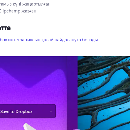
 тамыз
күні жаңартылған
 Clipchamp
жазған
тте
box интеграциясын қалай пайдалануға болады