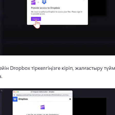
йін Dropbox тіркелгіңізге кіріп, жалғастыру түйм
.