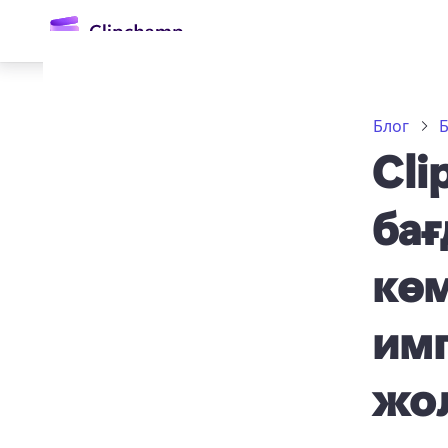
өту
Блог
Б
Cli
бағ
көм
Жүйеге кіру
имп
Тегін қолданып көру
жо