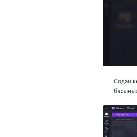
Содан ке
басыңыз