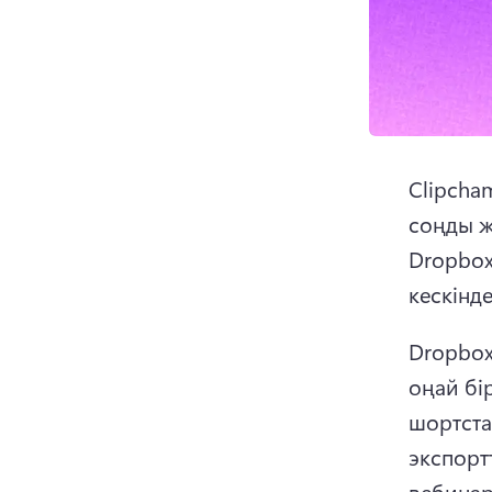
Clipcha
соңды ж
Dropbox
кескінд
Dropbox
оңай бі
шортст
экспорт
вебинар