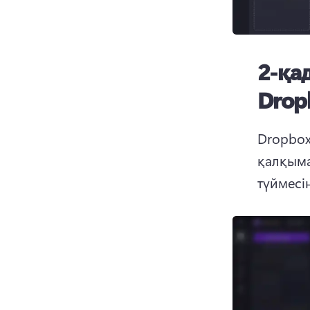
2-қа
Drop
Dropbox
қалқыма
түймесі