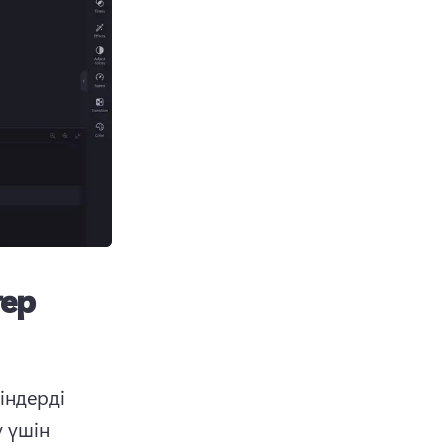
тер
ндерді 
 үшін 