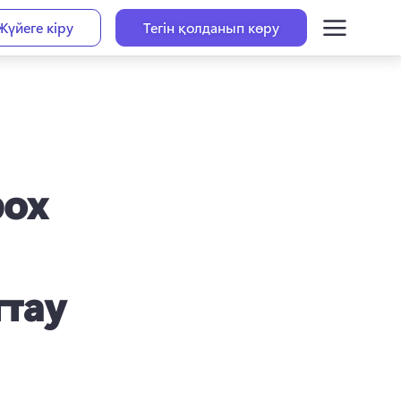
Жүйеге кіру
Тегін қолданып көру
box
ттау