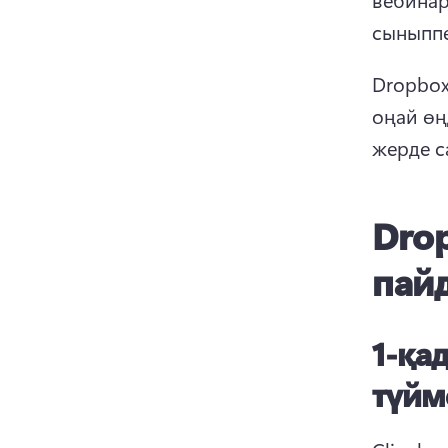
сыныппе
Dropbox
оңай өң
жерде са
Dro
пай
1-қа
түйм