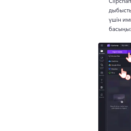
Clipcha
дыбысты
үшін им
басыңыз