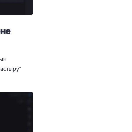
әне
ын 
астыру” 