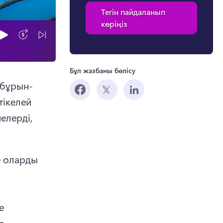
Тегін пайдаланып
көріңіз
Бұл жазбаны бөлісу
 бұрын-
ікелей 
лерді, 
 оларды 
 
 