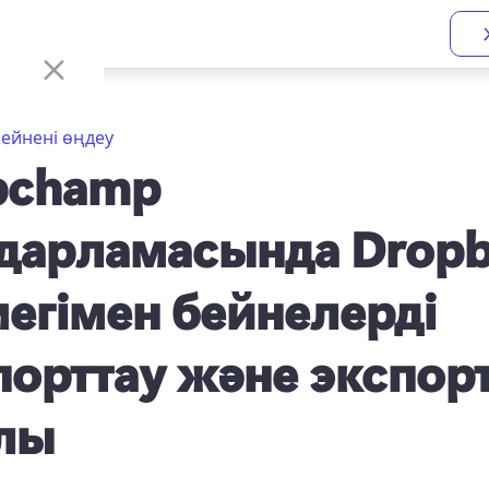
ейнені өңдеу
pchamp
дарламасында Drop
егімен бейнелерді
орттау және экспор
лы