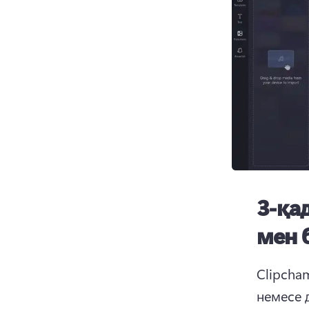
3-қа
мен 
Clipcham
немесе 