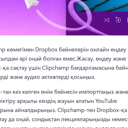
mp көмегімен Dropbox бейнелерін онлайн өңдеу
ылдам әрі оңай болған емес.
Жасау, өңдеу және т
-қа сақтау үшін Clipchamp бағдарламасына бейне
ерді және аудио активтерді қосыңыз.
-тан кез келген өнім бейнесін импорттаңыз және
ріктіру арқылы көздің жауын алатын 
YouTube 
арына
 айналдырыңыз. 
Clipchamp-тен Dropbox-қа 
тау да оңай, сондықтан лекцияларыңызды немесе
ларыңызды қысқа мерзімде 
кесуге
, өңдеуге және