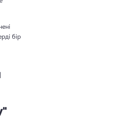
ені 
ді бір 
й
у"