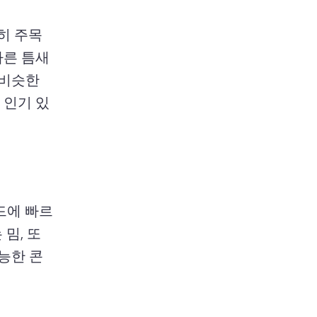
히 주목
른 틈새 
비슷한 
 인기 있
드에 빠르
 밈, 또
능한 콘