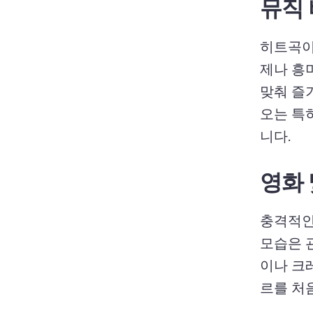
뮤직
히트곡이
제나 흥
맞춰 즐
오는 특히
니다. 
영화 
충격적인
모습은 
이나 크
르를 처