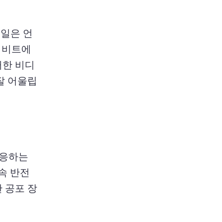
 일은 언
 비트에 
한 비디
 잘 어울립
응하는 
속 반전
 공포 장