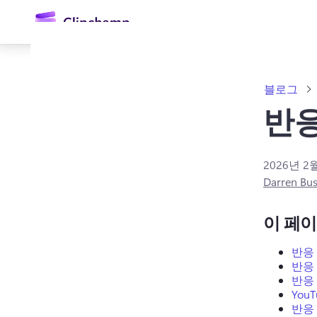
콘
텐
츠
로
건
너
블로그
뛰
기
반응
2026년 2
Darren Bus
로그인
이 페
무료 체험하기
반응
반응
반응
You
반응