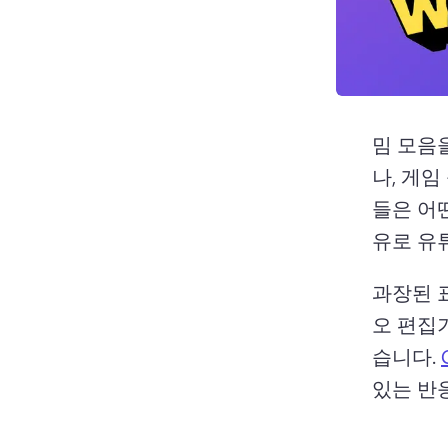
밈 모음
나, 게
들은 어
유로 유
과장된 
오 편집
습니다. 
있는 반