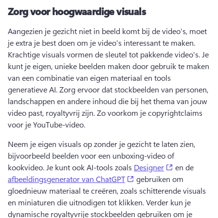
Zorg voor hoogwaardige visuals
Aangezien je gezicht niet in beeld komt bij de video's, moet 
je extra je best doen om je video's interessant te maken. 
Krachtige visuals vormen de sleutel tot pakkende video's. 
Je 
kunt je eigen, unieke beelden maken door gebruik te maken 
van een combinatie van eigen materiaal en tools 
generatieve AI. 
Zorg ervoor dat stockbeelden van personen, 
landschappen en andere inhoud die bij het thema van jouw 
video past, royaltyvrij zijn. Zo voorkom je copyrightclaims 
voor je YouTube-video.
Neem je eigen visuals op zonder je gezicht te laten zien, 
bijvoorbeeld beelden voor een unboxing-video of 
(opens in a n
kookvideo. 
Je kunt ook AI-tools zoals 
Designer
 en de 
(opens in a new tab)
afbeeldingsgenerator van ChatGPT
 gebruiken om 
gloednieuw materiaal te creëren, zoals schitterende visuals 
en miniaturen die uitnodigen tot klikken. 
Verder kun je 
dynamische royaltyvrije stockbeelden gebruiken om je 