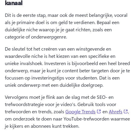
kanaal
Dit is de eerste stap, maar ook de meest belangrijke, vooral 
als je primaire doel is om geld te verdienen. 
Bepaal een 
duidelijke niche waarop je je gaat richten, zoals een 
categorie of onderwerpgenre. 
De sleutel tot het creëren van een winstgevende en 
waardevolle niche is het kiezen van een specifieke en 
unieke invalshoek. 
Investeren is bijvoorbeeld een heel breed 
onderwerp, maar je kunt je content beter targeten door je te 
focussen op investeringstips voor studenten. 
Dat is een 
uniek onderwerp met een duidelijke doelgroep. 
Vervolgens moet je flink aan de slag met de SEO- en 
trefwoordstrategie voor je video's. 
Gebruik tools voor 
(opens in a new 
(op
trefwoorden en trends, zoals 
Google Trends
 en 
Ahrefs
, 
om onderzoek te doen naar YouTube-trefwoorden waarmee 
je kijkers en abonnees kunt trekken. 