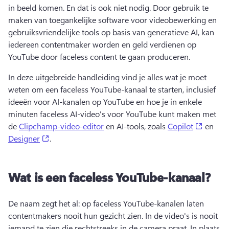
in beeld komen. 
En dat is ook niet nodig. 
Door gebruik te 
maken van toegankelijke software voor videobewerking en 
gebruiksvriendelijke tools op basis van generatieve AI, kan 
iedereen contentmaker worden en geld verdienen op 
YouTube door faceless content te gaan produceren.
In deze uitgebreide handleiding vind je alles wat je moet 
weten om een faceless YouTube-kanaal te starten, inclusief 
ideeën voor AI-kanalen op YouTube en hoe je in enkele 
minuten faceless AI-video's voor YouTube kunt maken met 
(opens 
de 
Clipchamp-video-editor
 en AI-tools, zoals 
Copilot
 en 
(opens in a new tab)
Designer
. 
Wat is een faceless YouTube-kanaal?
De naam zegt het al: op faceless YouTube-kanalen laten 
contentmakers nooit hun gezicht zien. 
In de video's is nooit 
iemand te zien die rechtstreeks in de camera praat. 
In plaats 