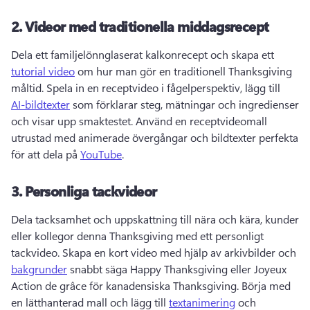
2.
Videor med traditionella middagsrecept
Dela ett familjelönnglaserat kalkonrecept och skapa ett 
tutorial video
 om hur man gör en traditionell Thanksgiving 
måltid. 
Spela in en receptvideo i fågelperspektiv, lägg till 
AI-bildtexter
 som förklarar steg, mätningar och ingredienser 
och visar upp smaktestet. 
Använd en receptvideomall 
utrustad med animerade övergångar och bildtexter perfekta 
för att dela på 
YouTube
. 
3.
Personliga tackvideor
Dela tacksamhet och uppskattning till nära och kära, kunder 
eller kollegor denna Thanksgiving med ett personligt 
tackvideo. 
Skapa en kort video med hjälp av arkivbilder och 
bakgrunder
 snabbt säga Happy Thanksgiving eller Joyeux 
Action de grâce för kanadensiska Thanksgiving. 
Börja med 
en lätthanterad mall och lägg till 
textanimering
 och 