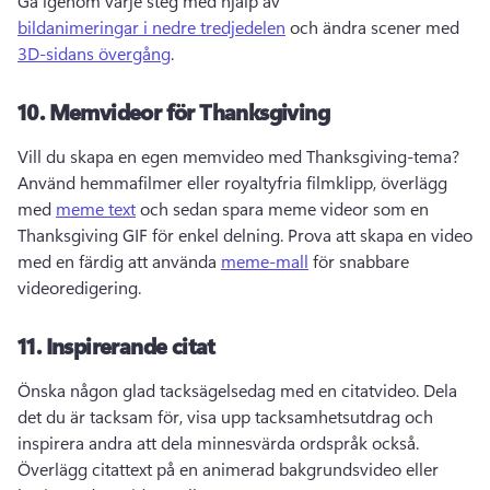
Gå igenom varje steg med hjälp av 
bildanimeringar i nedre tredjedelen
 och ändra scener med 
3D-sidans övergång
. 
10.
Memvideor för Thanksgiving
Vill du skapa en egen memvideo med Thanksgiving-tema? 
Använd hemmafilmer eller royaltyfria filmklipp, överlägg 
med 
meme text
 och sedan spara meme videor som en 
Thanksgiving GIF för enkel delning. 
Prova att skapa en video 
med en färdig att använda 
meme-mall
 för snabbare 
videoredigering. 
11.
Inspirerande citat
Önska någon glad tacksägelsedag med en citatvideo. 
Dela 
det du är tacksam för, visa upp tacksamhetsutdrag och 
inspirera andra att dela minnesvärda ordspråk också. 
Överlägg citattext på en animerad bakgrundsvideo eller 