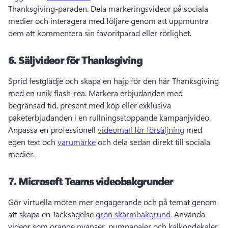
Thanksgiving-paraden. 
Dela markeringsvideor på sociala 
medier och interagera med följare genom att uppmuntra 
dem att kommentera sin favoritparad eller rörlighet. 
6.
Säljvideor för Thanksgiving
Sprid festglädje och skapa en hajp för den här Thanksgiving 
med en unik flash-rea. 
Markera erbjudanden med 
begränsad tid, present med köp eller exklusiva 
paketerbjudanden i en rullningsstoppande kampanjvideo. 
Anpassa en professionell 
videomall för försäljning
 med 
egen text och 
varumärke
 och dela sedan direkt till sociala 
medier. 
7.
Microsoft Teams videobakgrunder
Gör virtuella möten mer engagerande och på temat genom 
att skapa en Tacksägelse 
grön skärmbakgrund
. 
Använda 
videor som orange nyanser, pumpapajer och kalkondekaler, 