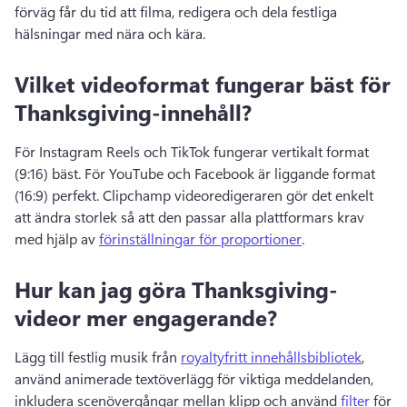
förväg får du tid att filma, redigera och dela festliga 
hälsningar med nära och kära. 
Vilket videoformat fungerar bäst för
Thanksgiving-innehåll?
För Instagram Reels och TikTok fungerar vertikalt format 
(9:16) bäst. 
För YouTube och Facebook är liggande format 
(16:9) perfekt. 
Clipchamp videoredigeraren gör det enkelt 
att ändra storlek så att den passar alla plattformars krav 
med hjälp av 
förinställningar för proportioner
. 
Hur kan jag göra Thanksgiving-
videor mer engagerande?
Lägg till festlig musik från 
royaltyfritt innehållsbibliotek
, 
använd animerade textöverlägg för viktiga meddelanden, 
inkludera scenövergångar mellan klipp och använd 
filter
 för 