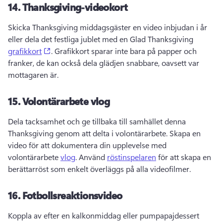
14.
Thanksgiving-videokort
Skicka Thanksgiving middagsgäster en video inbjudan i år 
eller dela det festliga jublet med en Glad Thanksgiving 
(opens in a new tab)
grafikkort
. 
Grafikkort sparar inte bara på papper och 
franker, de kan också dela glädjen snabbare, oavsett var 
mottagaren är. 
15.
Volontärarbete vlog
Dela tacksamhet och ge tillbaka till samhället denna 
Thanksgiving genom att delta i volontärarbete. 
Skapa en 
video för att dokumentera din upplevelse med 
volontärarbete 
vlog
. 
Använd 
röstinspelaren
 för att skapa en 
berättarröst som enkelt överläggs på alla videofilmer. 
16.
Fotbollsreaktionsvideo
Koppla av efter en kalkonmiddag eller pumpapajdessert 