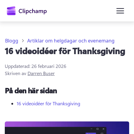
till
huvudinnehåll
Blogg
Artiklar om helgdagar och evenemang
16 videoidéer för Thanksgiving
Uppdaterad:
26 februari 2026
Skriven av
Darren Buser
På den här sidan
Logga in
16 videoidéer för Thanksgiving
Prova kostnadsfritt