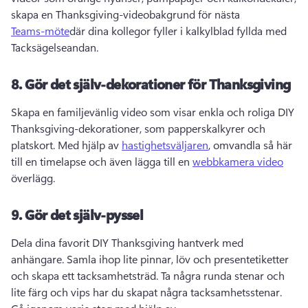
skapa en Thanksgiving-videobakgrund för nästa 
Teams-möte
där dina kollegor fyller i kalkylblad fyllda med 
Tacksägelseandan. 
8.
Gör det själv-dekorationer för Thanksgiving
Skapa en familjevänlig video som visar enkla och roliga DIY 
Thanksgiving-dekorationer, som papperskalkyrer och 
platskort. 
Med hjälp av 
hastighetsväljaren
, omvandla så här 
till en timelapse och även lägga till en 
webbkamera video
överlägg. 
9.
Gör det själv-pyssel
Dela dina favorit DIY Thanksgiving hantverk med 
anhängare. 
Samla ihop lite pinnar, löv och presentetiketter 
och skapa ett tacksamhetsträd. 
Ta några runda stenar och 
lite färg och vips har du skapat några tacksamhetsstenar. 