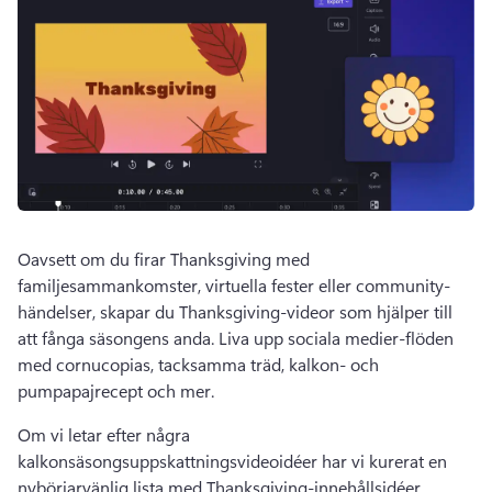
Oavsett om du firar Thanksgiving med 
familjesammankomster, virtuella fester eller community-
händelser, skapar du Thanksgiving-videor som hjälper till 
att fånga säsongens anda. 
Liva upp sociala medier-flöden 
med cornucopias, tacksamma träd, kalkon- och 
pumpapajrecept och mer. 
Om vi letar efter några 
kalkonsäsongsuppskattningsvideoidéer har vi kurerat en 
nybörjarvänlig lista med Thanksgiving-innehållsidéer. 