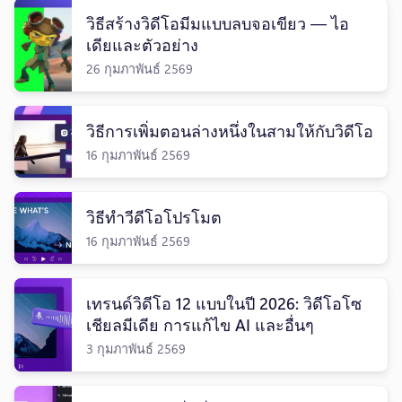
วิธีสร้างวิดีโอมีมแบบลบจอเขียว — ไอ
เดียและตัวอย่าง
26 กุมภาพันธ์ 2569
วิธีการเพิ่มตอนล่างหนึ่งในสามให้กับวิดีโอ
16 กุมภาพันธ์ 2569
วิธีทำวีดีโอโปรโมต
16 กุมภาพันธ์ 2569
เทรนด์วิดีโอ 12 แบบในปี 2026: วิดีโอโซ
เชียลมีเดีย การแก้ไข AI และอื่นๆ
3 กุมภาพันธ์ 2569