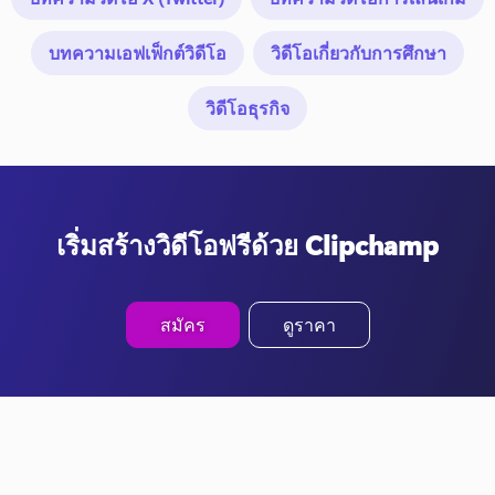
บทความเอฟเฟ็กต์วิดีโอ
วิดีโอเกี่ยวกับการศึกษา
วิดีโอธุรกิจ
เริ่มสร้างวิดีโอฟรีด้วย Clipchamp
สมัคร
ดูราคา