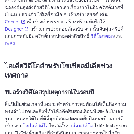
ฉลองอันสูงส่งด้วยวิดีโอบอกเล่าเรื่องราวในธีมคริสต์มาสที่
เป็นแบบส่วนตัว 
ใช้เครื่องมือ AI เชิงสร้างสรรค์ เช่น 
(opens in a new tab)
Copilot
 เพื่อร่างคําบรรยาย 
สร้างพร้อมท์เพื่อให้ 
(opens in a new tab)
Designer
 สร้างภาพประกอบต้นฉบับ 
จากนั้นจับคู่สคริปต์
และภาพกับธีมคริสต์มาสปลอดค่าลิขสิทธิ์ 
วิดีโอสต็อก
และ 
เพลง
ไอเดียวิดีโอสำหรับโซเชียลมีเดียช่วง
เทศกาล
11.
สร้างวิดีโอสรุปเหตุการณ์ในรอบปี
สิ้นปีเป็นช่วงเวลาที่เหมาะสําหรับการสะท้อนให้เห็นถึงความ
ทรงจําโปรดและสิ่งที่ทําให้อดีตสิบสองเดือนพิเศษ 
อัปโหลด
รูปภาพและวิดีโอที่ดีที่สุดที่สแนปตลอดทั้งปีและสร้างภาพที่
เรียบง่าย 
ไฮไลต์วิดีโอ
โพสต์สั้นๆ 
เลื่อนวิดีโอ
 ไปยัง Instagram 
และ TikTok ด้วยเสียงที่กําลังนิยมและพวกเขาอาจไปไวรัส 