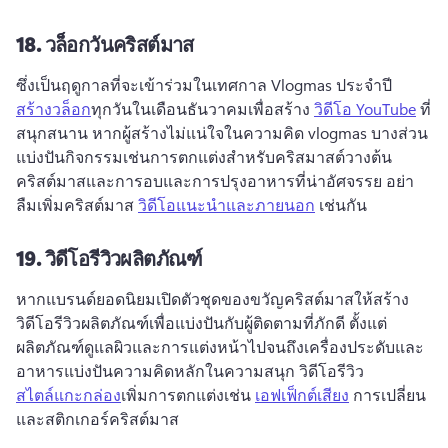
18.
วล็อกวันคริสต์มาส
ซึ่งเป็นฤดูกาลที่จะเข้าร่วมในเทศกาล Vlogmas ประจําปี 
สร้างวล็อก
ทุกวันในเดือนธันวาคมเพื่อสร้าง 
วิดีโอ YouTube
 ที่
สนุกสนาน 
หากผู้สร้างไม่แน่ใจในความคิด vlogmas บางส่วน
แบ่งปันกิจกรรมเช่นการตกแต่งสําหรับคริสมาสต์วางต้น
คริสต์มาสและการอบและการปรุงอาหารที่น่าอัศจรรย 
อย่า
ลืมเพิ่มคริสต์มาส 
วิดีโอแนะนําและภายนอก
 เช่นกัน 
19.
วิดีโอรีวิวผลิตภัณฑ์
หากแบรนด์ยอดนิยมเปิดตัวชุดของขวัญคริสต์มาสให้สร้าง
วิดีโอรีวิวผลิตภัณฑ์เพื่อแบ่งปันกับผู้ติดตามที่ภักดี 
ตั้งแต่
ผลิตภัณฑ์ดูแลผิวและการแต่งหน้าไปจนถึงเครื่องประดับและ
อาหารแบ่งปันความคิดหลักในความสนุก วิดีโอรีวิว
สไตล์แกะกล่อง
เพิ่มการตกแต่งเช่น 
เอฟเฟ็กต์เสียง
 การเปลี่ยน 
และสติกเกอร์คริสต์มาส 