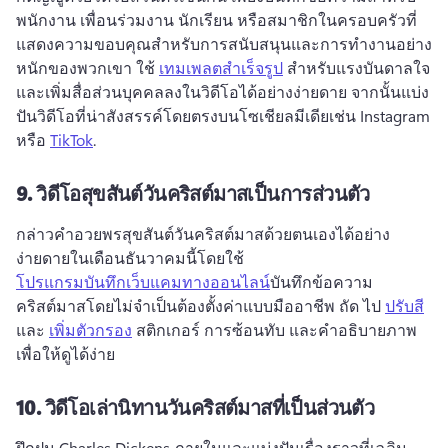
พนักงาน เพื่อนร่วมงาน นักเรียน หรือสมาชิกในครอบครัวที่
แสดงความขอบคุณสําหรับการสนับสนุนและการทํางานอย่าง
หนักของพวกเขา 
ใช้ 
เทมเพลตสําเร็จรูป
 สําหรับแรงบันดาลใจ
และเพิ่มสื่อส่วนบุคคลลงในวิดีโอได้อย่างง่ายดาย 
จากนั้นแบ่ง
ปันวิดีโอที่น่าสังสรรค์โดยตรงบนโซเชียลมีเดียเช่น Instagram 
หรือ 
TikTok
. 
9.
วิดีโอสุขสันต์วันคริสต์มาสเป็นการส่วนตัว
กล่าวคำอวยพรสุขสันต์วันคริสต์มาสด้วยตนเองได้อย่าง
ง่ายดายในเดือนธันวาคมนี้โดยใช้ 
โปรแกรมบันทึกเว็บแคมทางออนไลน์
บันทึกข้อความ
คริสต์มาสโดยไม่จําเป็นต้องตั้งค่าแบบมืออาชีพ 
ถัด ไป 
ปรับสี
และ 
เพิ่มตัวกรอง
 สติกเกอร์ การซ้อนทับ และคําอธิบายภาพ
เพื่อให้ดูได้ง่าย 
10.
วิดีโอเล่านิทานวันคริสต์มาสที่เป็นส่วนตัว
ฝึกฝน Charles Dickens ภายในและแบ่งปันเรื่องราวที่เฉลิม