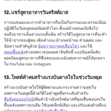
12.
แชร์สูตรอาหารวันคริสต์มาส
การอบขนมและการทำอาหารถือเป็นกิจกรรมและธรรมเนียม
ปฏิบัติในวันหยุดยอดนิยมทั่วโลก 
ตั้งแต่บ้านขนมปังขิงไป
จนถึงอาหารเย็นย่างแบบดั้งเดิม สร้างวิดีโอสูตรอาหารที่จะทํา
ให้น้ําปากของผู้ชม 
เพิ่มคำแนะนำบนหน้าจอ ส่วนผสม และ
ข้อความสำคัญด้วย 
ข้อความภาพเคลื่อนไหว
 และใช้ 
เพลงพื้นหลัง
ช่วงเทศกาลปลอดค่าลิขสิทธิ์ 
แบ่งปันเคล็ดลับ
ยอดนิยมสูตรอาหารที่ชื่นชอบและแม้แต่มหากาพย์ก็ล้มเหลว
ใน YouTube และ Instagram
13.
โพสต์คำคมสร้างแรงบันดาลใจในช่วงวันหยุด
สร้างแรงบันดาลใจให้ผู้ติดตามและกระจายความสุขใน
เทศกาลวันหยุดนี้ด้วยวิดีโอคําพูดที่ยกระดับสําหรับ 
สื่อสังคมออนไลน์
เพิ่มคําอ้างอิงคริสต์มาสที่คุณชื่นชอบลงใน
พื้นหลังเทศกาลบนธีม ใช้เอฟเฟ็กต์เสียง และปรับแต่งด้วยสีแบ
บกําหนดเอง และ 
การซ้อนทับชื่อเรื่อง