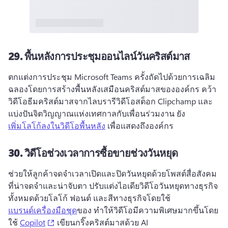
29.
พื้นหลังการประชุมออนไลน์วันคริสต์มาส
ตกแต่งการประชุม Microsoft Teams ครั้งถัดไปด้วยการเฉลิม
ฉลองโดยการสร้างพื้นหลังเสมือนคริสต์มาสขององค์กร 
คว้า
วิดีโอธีมคริสต์มาสจากไลบรารีวิดีโอสต็อก Clipchamp และ
แบ่งปันจิตวิญญาณแห่งเทศกาลกับเพื่อนร่วมงาน 
ยัง 
เพิ่มโลโก้ลงในวิดีโอพื้นหลัง
 เพื่อแสดงถึงองค์กร 
30.
วิดีโอช่วงเวลาการซื้อขายช่วงวันหยุด
ช่วยให้ลูกค้าจดจําเวลาเปิดและปิดวันหยุดด้วยโพสต์สื่อสังคม
ที่น่าจดจําและน่าจับตา 
ปรับแต่งไอเดียวิดีโอวันหยุดทางธุรกิจ
ทั้งหมดด้วยโลโก้ ฟอนต์ และสีทางธุรกิจโดยใช้ 
แบรนด์เครื่องมือชุด
ของ 
ทําให้วิดีโอมีความพิเศษมากขึ้นโดย
(opens in a new tab)
ใช้ 
Copilot
 เขียนกริ๊งคริสต์มาสด้วย AI 