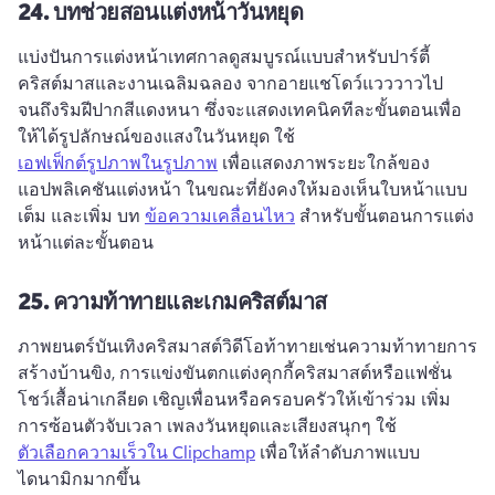
24.
บทช่วยสอนแต่งหน้าวันหยุด
แบ่งปันการแต่งหน้าเทศกาลดูสมบูรณ์แบบสําหรับปาร์ตี้
คริสต์มาสและงานเฉลิมฉลอง 
จากอายแชโดว์แวววาวไป
จนถึงริมฝีปากสีแดงหนา ซึ่งจะแสดงเทคนิคทีละขั้นตอนเพื่อ
ให้ได้รูปลักษณ์ของแสงในวันหยุด 
ใช้ 
เอฟเฟ็กต์รูปภาพในรูปภาพ
 เพื่อแสดงภาพระยะใกล้ของ
แอปพลิเคชันแต่งหน้า ในขณะที่ยังคงให้มองเห็นใบหน้าแบบ
เต็ม และเพิ่ม บท 
ข้อความเคลื่อนไหว
 สําหรับขั้นตอนการแต่ง
หน้าแต่ละขั้นตอน 
25.
ความท้าทายและเกมคริสต์มาส
ภาพยนตร์บันเทิงคริสมาสต์วิดีโอท้าทายเช่นความท้าทายการ
สร้างบ้านขิง, การแข่งขันตกแต่งคุกกี้คริสมาสต์หรือแฟชั่น
โชว์เสื้อน่าเกลียด 
เชิญเพื่อนหรือครอบครัวให้เข้าร่วม เพิ่ม
การซ้อนตัวจับเวลา เพลงวันหยุดและเสียงสนุกๆ 
ใช้ 
ตัวเลือกความเร็วใน Clipchamp
 เพื่อให้ลําดับภาพแบบ
ไดนามิกมากขึ้น 