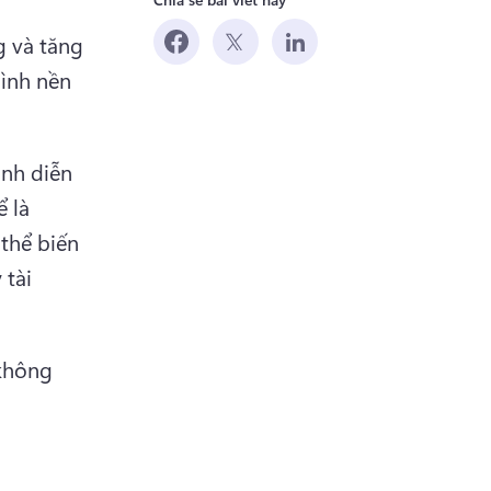
 và tăng 
ình nền 
nh diễn 
 là 
Bạn có thể biến 
tài 
không 