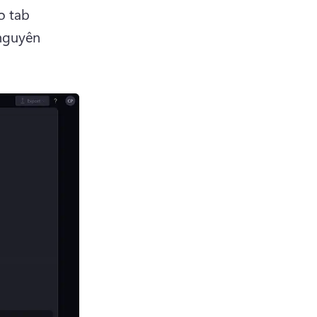
 tab 
nguyên 