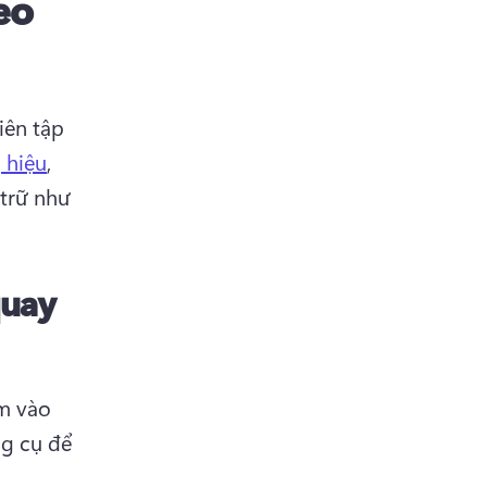
eo
ên tập 
 hiệu
, 
trữ như 
quay
m vào 
g cụ để 