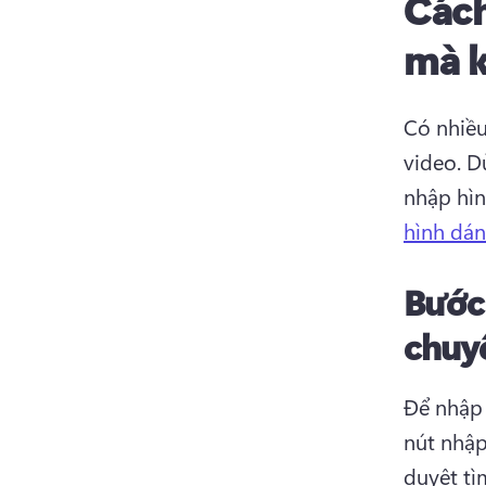
Cách
mà k
Có nhiều
video. 
D
nhập hìn
hình dán
Bước
chuy
Để nhập 
nút nhập
duyệt tì