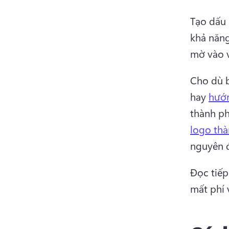
Tạo dấu 
khả năng
mờ vào v
Cho dù 
hay 
hướ
thành ph
logo th
nguyên đ
Đọc tiếp
mất phí 