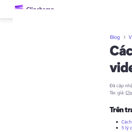
nội
dung
chính
Blog
V
Các
vid
Đã cập nh
Đăng nhập
Tác giả:
Chr
Dùng thử miễn phí
Trên t
Cách
5 lý