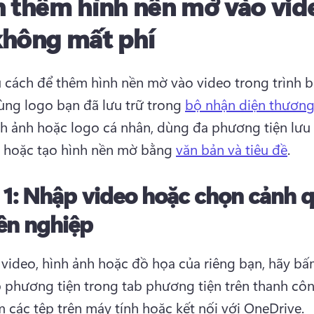
 thêm hình nền mờ vào vid
hông mất phí
 cách để thêm hình nền mờ vào video trong trình bi
ùng logo bạn đã lưu trữ trong 
bộ nhận diện thương
h ảnh hoặc logo cá nhân, dùng đa phương tiện lưu 
 hoặc tạo hình nền mờ bằng 
văn bản và tiêu đề
. 
 1:
Nhập video hoặc chọn cảnh 
ên nghiệp
video, hình ảnh hoặc đồ họa của riêng bạn, hãy bấ
 phương tiện trong tab phương tiện trên thanh côn
m các tệp trên máy tính hoặc kết nối với OneDrive. 