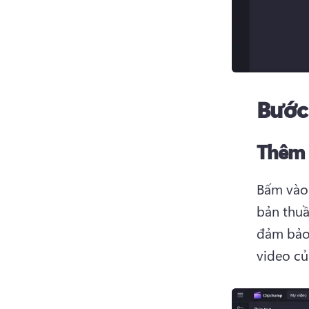
Bước
Thêm 
Bấm vào 
bản thuầ
đảm bảo 
video củ