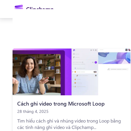
nội
dung
chính
Đăng nhập
Dùng thử miễn phí
Cách ghi video trong Microsoft Loop
28 tháng 4, 2025
Tìm hiểu cách ghi và nhúng video trong Loop bằng
các tính năng ghi video và Clipchamp...