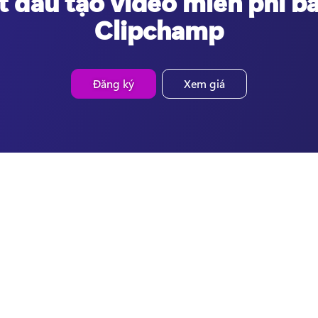
t đầu tạo video miễn phí b
Clipchamp
Đăng ký
Xem giá