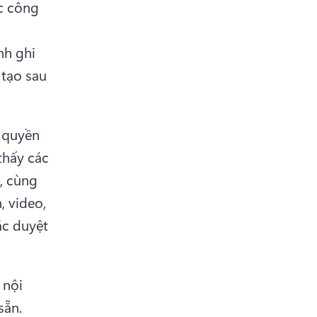
c công 
h ghi 
tạo sau 
 quyền 
thấy các 
 cùng 
 video, 
c duyệt 
 nội 
dung phương tiện và tỷ lệ khung hình đã được thiết lập sẵn. 