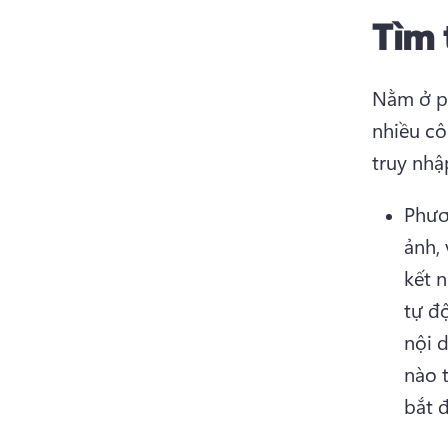
Tìm 
Nằm ở ph
nhiều cô
truy nhậ
Phươ
ảnh,
kết 
tự đ
nội 
nào 
bắt đ