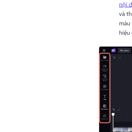
nội 
và th
màu 
hiệu