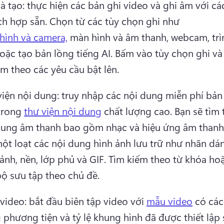
à tạo: thực hiện các bản ghi video và ghi âm với cá
ch hợp sẵn. 
Chọn từ các tùy chọn ghi như 
hình và camera,
 màn hình và âm thanh, webcam, trìn
oặc tạo bản lồng tiếng AI. 
Bấm vào tùy chọn ghi và 
m theo các yêu cầu bật lên. 
viện nội dung: truy nhập các nội dung miễn phí bản
trong 
thư viện nội dung
 chất lượng cao. 
Bạn sẽ tìm 
dung âm thanh bao gồm nhạc và hiệu ứng âm thanh,
ột loạt các nội dung hình ảnh lưu trữ như nhãn dán,
ảnh, nền, lớp phủ và GIF. 
Tìm kiếm theo từ khóa hoặ
bộ sưu tập theo chủ đề. 
video: bắt đầu biên tập video với 
mẫu video
 có các