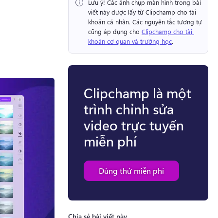
Lưu ý!
 Các ảnh chụp màn hình trong bài 
viết này được lấy từ Clipchamp cho tài 
khoản cá nhân. 
Các nguyên tắc tương tự 
cũng áp dụng cho 
Clipchamp cho tài 
khoản cơ quan và trường học
. 
Clipchamp là một
trình chỉnh sửa
video trực tuyến
miễn phí
Dùng thử miễn phí
Chia sẻ bài viết này