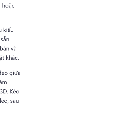
 hoặc 
 kiểu 
sẵn 
bản và 
ặt khác. 
deo giữa 
àm 
3D. 
Kéo 
eo, sau 