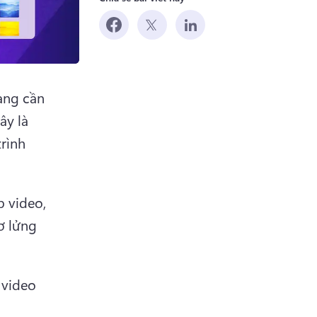
ng cần 
y là 
ình 
 video, 
 lửng 
 
video 