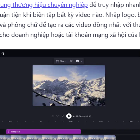
dung thương hiệu chuyên nghiệp
 để truy nhập nhan
uận tiện khi biên tập bất kỳ video nào. 
Nhập logo, b
và phông chữ để tạo ra các video đồng nhất với th
 cho doanh nghiệp hoặc tài khoản mạng xã hội của 