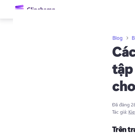
nội
dung
chính
Blog
B
Các
tập
cho
Đăng nhập
Dùng thử miễn phí
Đã đăng
2
Tác giả:
Kie
Trên t