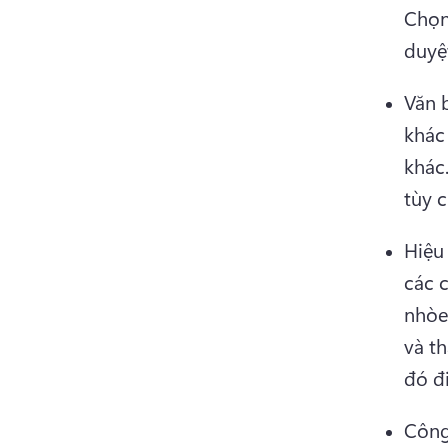
Chọn
duyệ
Văn b
khác
khác.
tùy c
Hiệu
các c
nhòe
và th
đó đi
Công