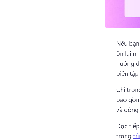
Nếu bạn 
ôn lại n
hướng dẫ
biên tập 
Chỉ tron
bao gồm 
và dòng 
Đọc tiếp
trong 
tr