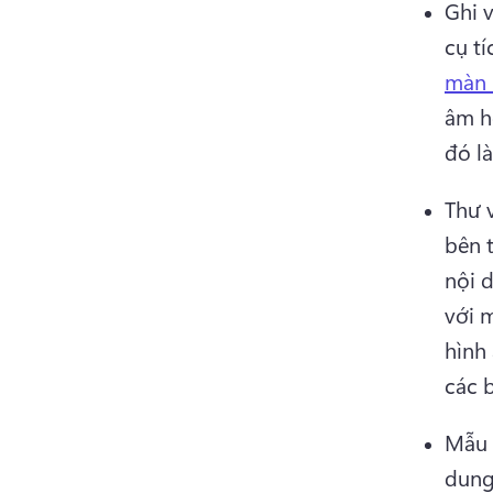
Ghi v
cụ tí
màn 
âm h
đó là
Thư 
bên 
nội 
với m
hình 
các 
Mẫu 