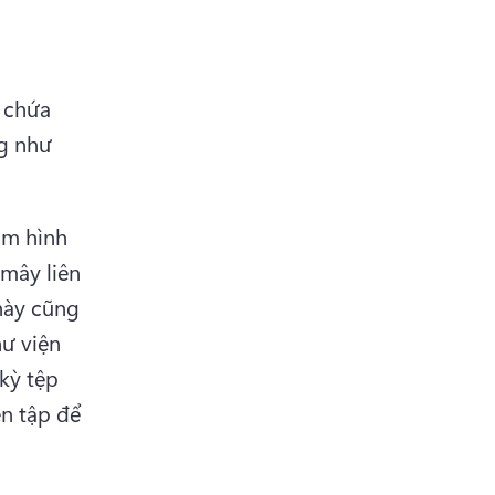
 chứa 
g như 
m hình 
mây liên 
này cũng 
ư viện 
kỳ tệp 
n tập để 