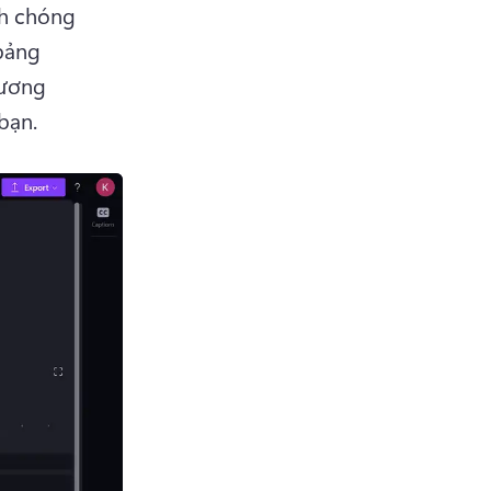
h chóng 
ảng 
ương 
bạn.