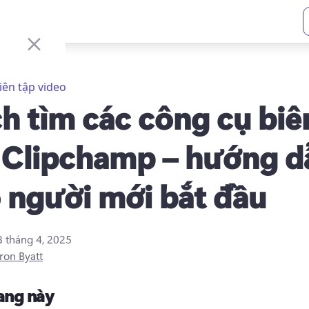
iên tập video
h tìm các công cụ biê
 Clipchamp – hướng d
 người mới bắt đầu
8 tháng 4, 2025
ron Byatt
rang này