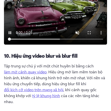
10.
Hiệu ứng video blur và blur fill
Tập trung sự chú ý với một chút huyền bí bằng cách 
làm mờ cảnh quay video
. 
Hiệu ứng mờ làm mềm toàn bộ 
hình ảnh, khiến cả khung hình trở nên mờ nhạt. 
Với nền và 
hiệu ứng chuyển tiếp, dùng hiệu ứng blur fill khi 
đổi kích cỡ video trên mạng xã hội
, khi cảnh quay gốc 
không khớp với 
tỷ lệ khung hình
 của các nền tảng khác 
nhau. 