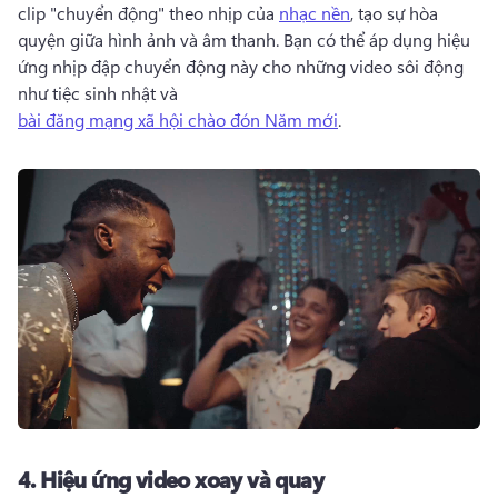
clip "chuyển động" theo nhịp của 
nhạc nền
, tạo sự hòa 
quyện giữa hình ảnh và âm thanh. 
Bạn có thể áp dụng hiệu 
ứng nhịp đập chuyển động này cho những video sôi động 
như tiệc sinh nhật và 
bài đăng mạng xã hội chào đón Năm mới
. 
4.
Hiệu ứng video xoay và quay