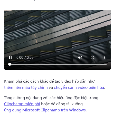
Khám phá các cách khác để tạo video hấp dẫn như 
thêm nền màu tùy chỉnh
 và 
chuyển cảnh video biến hóa
. 
Tăng cường nội dung với các hiệu ứng đặc biệt trong 
Clipchamp miễn phí
 hoặc dễ dàng tải xuống 
ứng dụng Microsoft Clipchamp trên Windows
. 