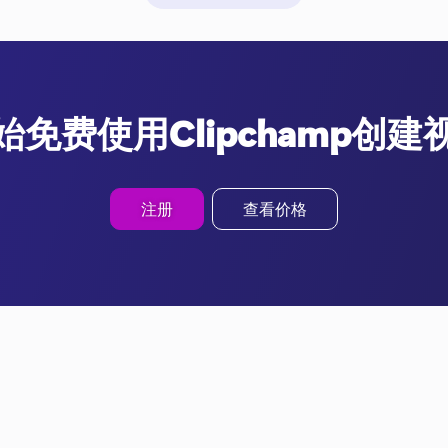
始免费使用Clipchamp创建
注册
查看价格