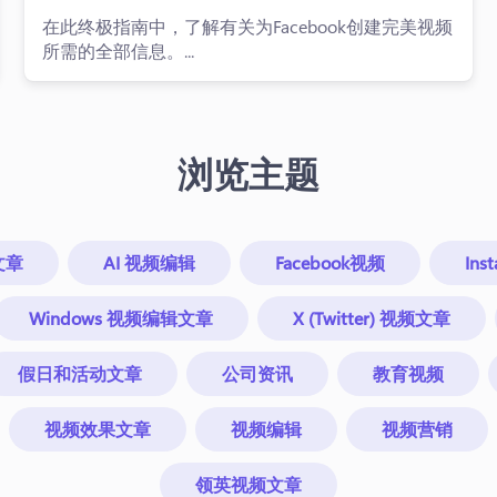
在此终极指南中，了解有关为Facebook创建完美视频
所需的全部信息。...
浏览主题
文章
AI 视频编辑
Facebook视频
In
Windows 视频编辑文章
X (Twitter) 视频文章
假日和活动文章
公司资讯
教育视频
视频效果文章
视频编辑
视频营销
领英视频文章