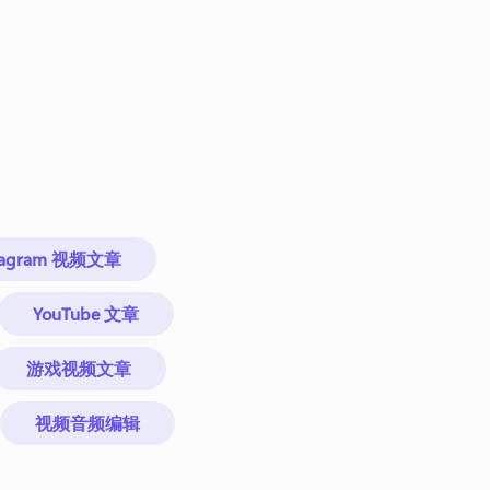
stagram 视频文章
YouTube 文章
游戏视频文章
视频音频编辑