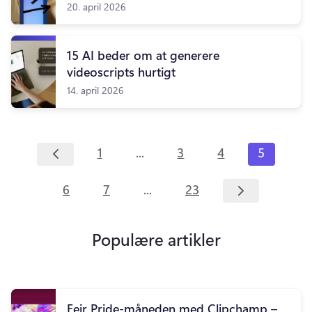
20. april 2026
15 AI beder om at generere
videoscripts hurtigt
14. april 2026
...
1
3
4
5
...
6
7
23
Populære artikler
Fejr Pride-måneden med Clipchamp –