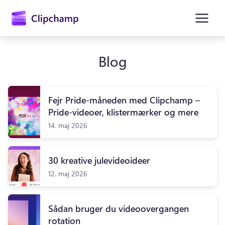
hovedindholdet
Blog
Fejr Pride-måneden med Clipchamp –
Pride-videoer, klistermærker og mere
14. maj 2026
Log på
30 kreative julevideoideer
Prøv det gratis
12. maj 2026
Sådan bruger du videoovergangen
rotation