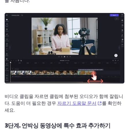
를 자릅니다. 
비디오 클립을 자르면 클립에 첨부된 오디오가 함께 잘립니
(opens in a n
다. 
도움이 더 필요한 경우 
자르기 도움말 문서
를 확인하
세요. 
3단계.
언박싱 동영상에 특수 효과 추가하기