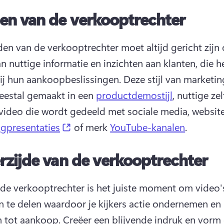
en van de verkooptrechter
en van de verkooptrechter moet altijd gericht zijn 
n nuttige informatie en inzichten aan klanten, die he
ij hun aankoopbeslissingen. 
Deze stijl van marketin
estal gemaakt in een 
productdemostijl
, nuttige zel
gvideo die wordt gedeeld met sociale media, website
(opens in a new tab)
gpresentaties
 of merk 
YouTube-kanalen
. 
zijde van de verkooptrechter
de verkooptrechter is het juiste moment om video's
 te delen waardoor je kijkers actie ondernemen en 
n tot aankoop. 
Creëer een blijvende indruk en vorm 