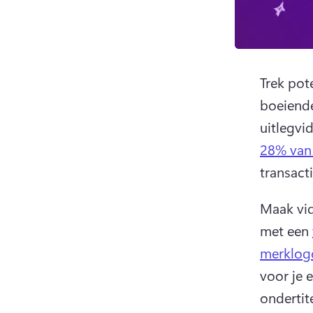
Trek pot
boeiende
uitlegvi
28% van 
transact
Maak vid
met een 
merklog
voor je 
ondertite