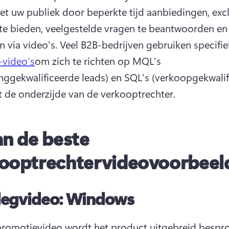
met uw publiek door beperkte tijd aanbiedingen, excl
 te bieden, veelgestelde vragen te beantwoorden en 
 via video's. 
Veel B2B-bedrijven gebruiken specifie
-video’s
om zich te richten op MQL's 
nggekwalificeerde leads) en SQL's (verkoopgekwalif
it de onderzijde van de verkooptrechter. 
an de beste
ooptrechtervideovoorbeel
legvideo: Windows
promotievideo wordt het product uitgebreid bespro