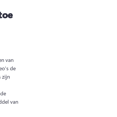
toe
en van 
o's de 
zijn 
de 
ddel van 