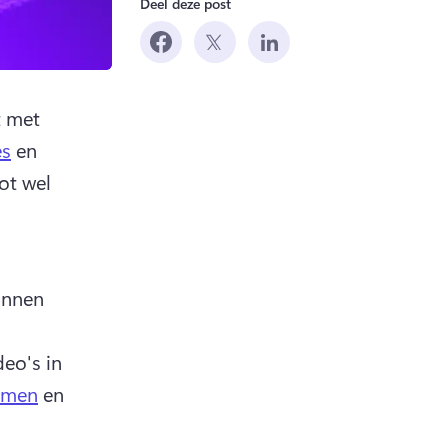
Deel deze post
 met 
es
 en 
ot wel 
nnen 
eo's in 
mmen
 en 