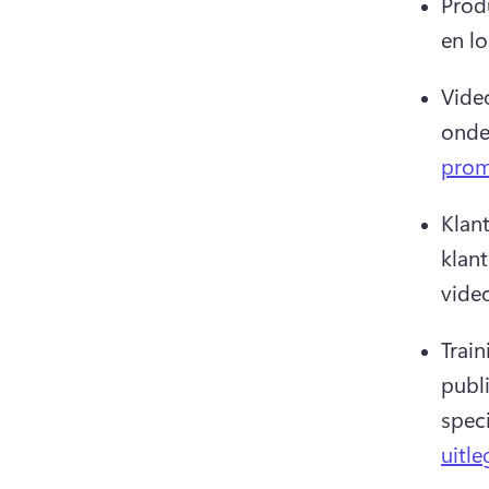
Prod
en l
Video
onde
prom
Klant
klan
video
Train
publi
speci
uitle