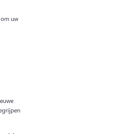
 om uw 
euwe 
egrijpen 