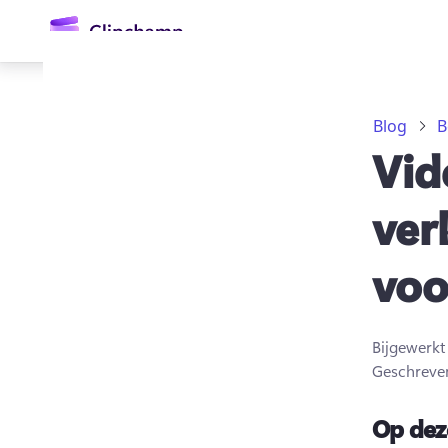
hoofdinhoud
Blog
B
Vid
ver
voo
Aanmelden
Gratis uitproberen
Bijgewerk
Geschreve
Op dez