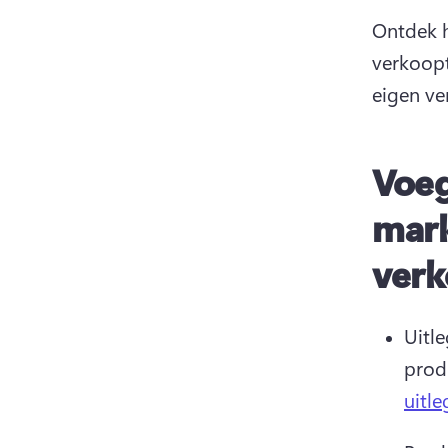
Ontdek h
verkoopt
eigen ve
Voeg
mark
verk
Uitl
prod
uitle