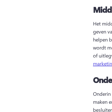
Midd
Het midd
geven va
helpen b
wordt me
of uitle
marketin
Onder
Onderin 
maken en
besluite