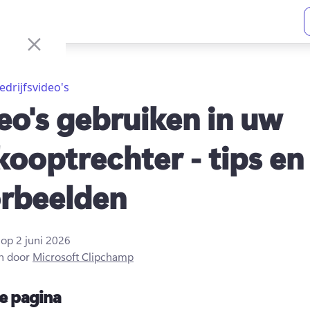
edrijfsvideo's
eo's gebruiken in uw
kooptrechter - tips en
rbeelden
t op
2 juni 2026
n door
Microsoft Clipchamp
e pagina