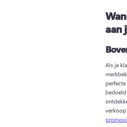
Wann
aan 
Bove
Als je kl
merkbeke
perfecte
bedoeld o
ontdekke
verkoop.
promovi