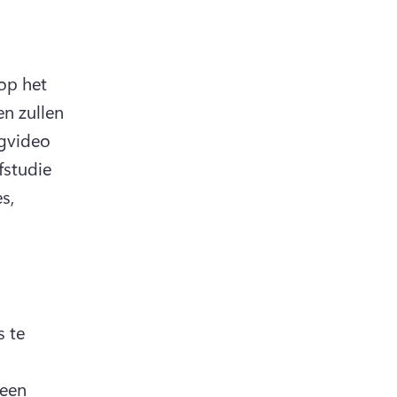
op het 
n zullen 
gvideo 
fstudie 
s, 
 te 
een 