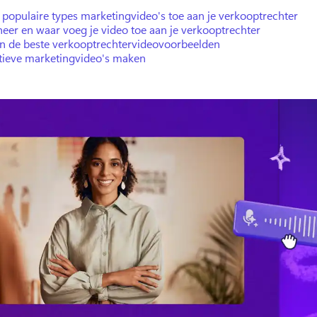
populaire types marketingvideo's toe aan je verkooptrechter
eer en waar voeg je video toe aan je verkooptrechter
an de beste verkooptrechtervideovoorbeelden
ctieve marketingvideo's maken