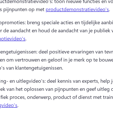
uctdemonstratievideo's: toon nieuwe functies en vo
os pijnpunten op met 
productdemonstratievideo's
. 
promoties: breng speciale acties en tijdelijke aanb
r de aandacht en houd de aandacht van je publiek 
otievideo's
. 
engetuigenissen: deel positieve ervaringen van tevr
ten om vertrouwen en geloof in je merk op te bouwen
's van klantengetuigenissen. 
ing- en uitlegvideo's: deel kennis van experts, help je
ek van het oplossen van pijnpunten en geef uitleg o
fiek proces, onderwerp, product of dienst met train
gvideo's
. 