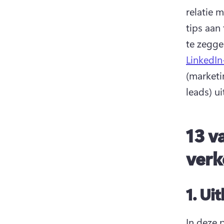
relatie 
tips aan
te zeggen
LinkedIn
(marketi
leads) u
13 v
verk
1.
Uit
In deze 