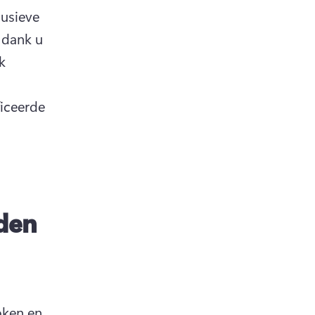
usieve 
dank u 
k 
iceerde 
den
ken en 