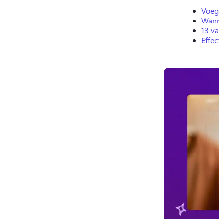
Voeg 
Wann
13 v
Effe