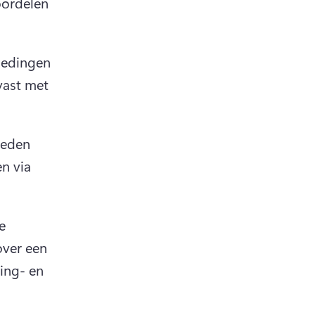
ordelen 
iedingen 
vast met 
eden 
 via 
 
ver een 
ing- en 