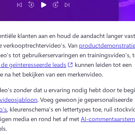
entiële klanten aan en houd de aandacht langer vast
 verkooptrechtervideo's. 
Van 
productdemonstrati
deo's tot gebruikerservaringen en trainingsvideo's, t
(opens in a new tab)
de geïnteresseerde leads
 kunnen leiden tot een 
ie na het bekijken van een merkenvideo. 
eo's zonder dat u ervaring nodig hebt door te begi
videosjabloon
. 
Voeg gewoon je gepersonaliseerde 
o's
, kleurenschema's en lettertypes toe, ruil stockvid
eigen media en rond het af met 
AI-commentaarste
ls. 