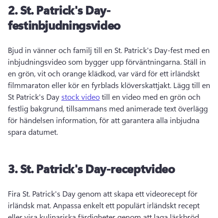
2.
St.
Patrick's Day-
festinbjudningsvideo
Bjud in vänner och familj till en St. 
Patrick's Day-fest med en 
inbjudningsvideo som bygger upp förväntningarna. 
Ställ in 
en grön, vit och orange klädkod, var värd för ett irländskt 
filmmaraton eller kör en fyrblads klöverskattjakt. 
Lägg till en 
St Patrick's Day 
stock video
 till en video med en grön och 
festlig bakgrund, tillsammans med animerade text överlägg 
för händelsen information, för att garantera alla inbjudna 
spara datumet. 
3.
St.
Patrick's Day-receptvideo
Fira St. 
Patrick's Day genom att skapa ett videorecept för 
irländsk mat. 
Anpassa enkelt ett populärt irländskt recept 
eller visa kulinariska färdigheter genom att laga läskbröd, 