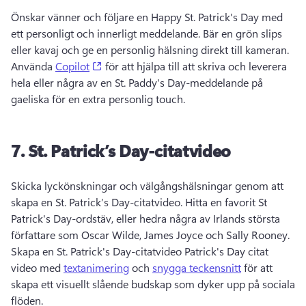
Önskar vänner och följare en Happy St. 
Patrick's Day med 
ett personligt och innerligt meddelande. 
Bär en grön slips 
eller kavaj och ge en personlig hälsning direkt till kameran. 
(opens in a new tab)
Använda 
Copilot
 för att hjälpa till att skriva och leverera 
hela eller några av en St. 
Paddy's Day-meddelande på 
gaeliska för en extra personlig touch. 
7.
St.
Patrick’s Day-citatvideo
Skicka lyckönskningar och välgångshälsningar genom att 
skapa en St. 
Patrick’s Day-citatvideo. 
Hitta en favorit St 
Patrick's Day-ordstäv, eller hedra några av Irlands största 
författare som Oscar Wilde, James Joyce och Sally Rooney. 
Skapa en St. Patrick's Day-citatvideo 
Patrick's Day citat 
video med 
textanimering
 och 
snygga teckensnitt
 för att 
skapa ett visuellt slående budskap som dyker upp på sociala 
flöden. 