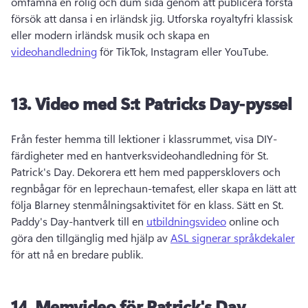
omfamna en rolig och dum sida genom att publicera första 
försök att dansa i en irländsk jig. 
Utforska royaltyfri klassisk 
eller modern irländsk musik och skapa en 
videohandledning
 för TikTok, Instagram eller YouTube. 
13.
Video med S:t Patricks Day-pyssel
Från fester hemma till lektioner i klassrummet, visa DIY-
färdigheter med en hantverksvideohandledning för St. 
Patrick's Day. 
Dekorera ett hem med pappersklovers och 
regnbågar för en leprechaun-temafest, eller skapa en lätt att 
följa Blarney stenmålningsaktivitet för en klass. 
Sätt en St. 
Paddy's Day-hantverk till en 
utbildningsvideo
 online och 
göra den tillgänglig med hjälp av 
ASL signerar språkdekaler
för att nå en bredare publik. 
14.
Memvideo för
Patrick's Day