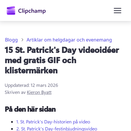
till
huvudinnehåll
Blogg
Artiklar om helgdagar och evenemang
15 St. Patrick's Day videoidéer
med gratis GIF och
klistermärken
Uppdaterad:
12 mars 2026
Skriven av
Kieron Byatt
Logga in
På den här sidan
Prova kostnadsfritt
1.
St.
Patrick's Day-historien på video
2.
St.
Patrick's Day-festinbjudningsvideo