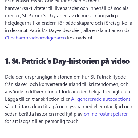
Från klassrumshistoriklektioner och barnens 
hantverksaktiviteter till liveparader och innehåll på sociala 
medier, St. 
Patrick's Day är en av de mest mångsidiga 
helgdagarna i kalendern för både skapare och företag. 
Kolla 
in dessa St. 
Patrick's Day-videoidéer, alla enkla att använda 
Clipchamp videoredigeraren
 kostnadsfritt. 
1.
St.
Patrick's Day-historien på video
Dela den ursprungliga historien om hur St. Patrick 
flydde 
från slaveri och konverterade Irland till kristendomen, och 
använde treklövern för att förklara den heliga treenigheten. 
Lägga till en transkription eller 
AI-genererade autocaptions
så att tittarna kan titta på och lyssna med eller utan ljud och 
sedan berätta historien med hjälp av 
online röstinspelaren
för att lägga till en personlig touch. 