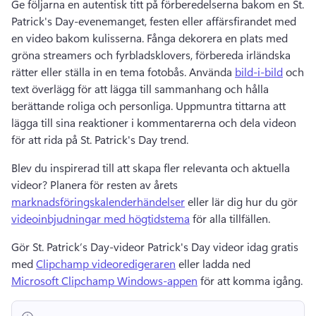
Ge följarna en autentisk titt på förberedelserna bakom en St. 
Patrick's Day-evenemanget, festen eller affärsfirandet med 
en video bakom kulisserna. 
Fånga dekorera en plats med 
gröna streamers och fyrbladsklovers, förbereda irländska 
rätter eller ställa in en tema fotobås. 
Använda 
bild-i-bild
 och 
text överlägg för att lägga till sammanhang och hålla 
berättande roliga och personliga. 
Uppmuntra tittarna att 
lägga till sina reaktioner i kommentarerna och dela videon 
för att rida på St. 
Patrick's Day trend. 
Blev du inspirerad till att skapa fler relevanta och aktuella 
videor? 
Planera för resten av årets 
marknadsföringskalenderhändelser
 eller lär dig hur du gör 
videoinbjudningar med högtidstema
 för alla tillfällen. 
Gör St. Patrick’s Day-videor 
Patrick's Day videor idag gratis 
med 
Clipchamp videoredigeraren
 eller ladda ned 
Microsoft Clipchamp Windows-appen
 för att komma igång. 