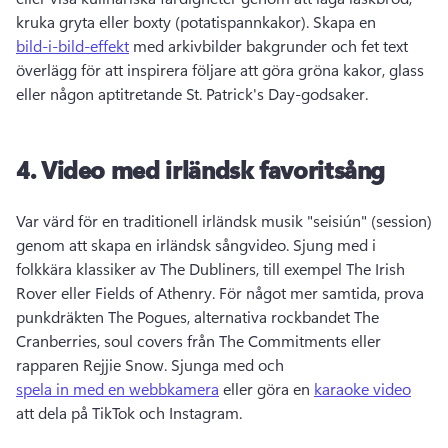
kruka gryta eller boxty (potatispannkakor). 
Skapa en 
bild-i-bild-effekt
 med arkivbilder bakgrunder och fet text 
överlägg för att inspirera följare att göra gröna kakor, glass 
eller någon aptitretande St. 
Patrick's Day-godsaker. 
4.
Video med irländsk favoritsång
Var värd för en traditionell irländsk musik "seisiún" (session) 
genom att skapa en irländsk sångvideo. 
Sjung med i 
folkkära klassiker av The Dubliners, till exempel The Irish 
Rover eller Fields of Athenry. 
För något mer samtida, prova 
punkdräkten The Pogues, alternativa rockbandet The 
Cranberries, soul covers från The Commitments eller 
rapparen Rejjie Snow. 
Sjunga med och 
spela in med en webbkamera
 eller göra en 
karaoke video
att dela på TikTok och Instagram. 