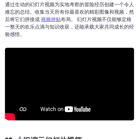
通过生动的幻灯片视频为实地考察的冒险经历创建一个令人
难忘的总结。
收集当天所有你最喜欢的精彩图像和视频，然
后将它们拼接成 
视频拼贴
布局。 
幻灯片视频不仅能够定格
一整天的欢乐点滴与知识收获，还能承载大家共同成长的经
验感悟。