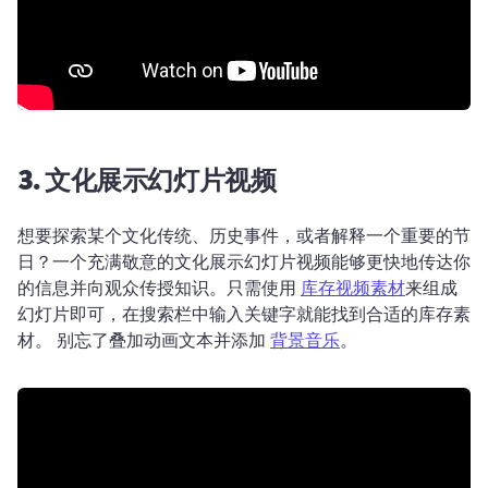
3.
文化展示幻灯片视频
想要探索某个文化传统、历史事件，或者解释一个重要的节
日？
一个充满敬意的文化展示幻灯片视频能够更快地传达你
的信息并向观众传授知识。
只需使用 
库存视频素材
来组成
幻灯片即可，在搜索栏中输入关键字就能找到合适的库存素
材。 
别忘了叠加动画文本并添加 
背景音乐
。 