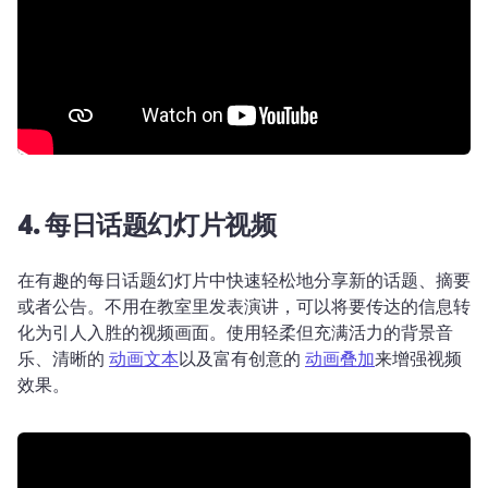
4.
每日话题幻灯片视频
在有趣的每日话题幻灯片中快速轻松地分享新的话题、摘要
或者公告。
不用在教室里发表演讲，可以将要传达的信息转
化为引人入胜的视频画面。
使用轻柔但充满活力的背景音
乐、清晰的 
动画文本
以及富有创意的 
动画叠加
来增强视频
效果。 