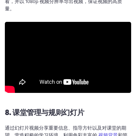
看，并以 1080p 视频分辨率导出视频，保证视频的高质
量。 
8.
课堂管理与规则幻灯片
通过幻灯片视频分享重要信息、指导方针以及对课堂的期
望，营造积极的学习环境。
利用色彩丰富的 
视频背景
和简