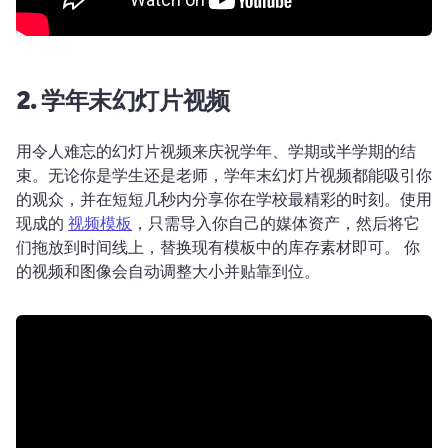
2.
学年末幻灯片视频
用令人难忘的幻灯片视频来庆祝学年、学期或半学期的结
束。
无论你是学生还是老师，学年末幻灯片视频都能吸引你
的观众，并在短短几秒内分享你在学校最精彩的时刻。
使用
现成的 
视频模板
，只需导入你自己的媒体资产，然后将它
们拖放到时间线上，替换现有模板中的库存素材即可。 
你
的视频和图像会自动调整大小并贴靠到位。