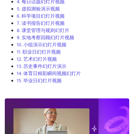
4.
每日话题幻灯片视频
登录
5.
虚拟测验演示视频
6.
科学项目幻灯片视频
免费试用
7.
读书报告幻灯片视频
8.
课堂管理与规则幻灯片
9.
实地考察回顾幻灯片视频
10.
小组演示幻灯片视频
11.
职业日幻灯片视频
12.
艺术幻灯片视频
13.
历史事件幻灯片演示
14.
体育日精彩瞬间视频幻灯片
15.
毕业日幻灯片视频