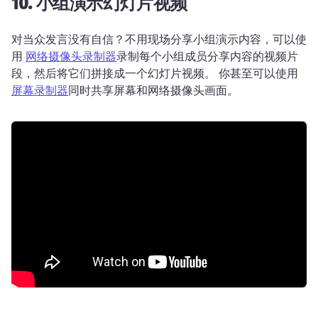
10.
小组演示幻灯片视频
对当众发言没有自信？
不用现场分享小组演示内容，可以使
用 
网络摄像头录制器
录制每个小组成员分享内容的视频片
段，然后将它们拼接成一个幻灯片视频。 
你甚至可以使用 
屏幕录制器
同时共享屏幕和网络摄像头画面。 