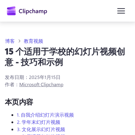
主
要
内
容
博客
教育视频
15 个适用于学校的幻灯片视频创
意 - 技巧和示例
发布日期：
2025年1月15日
作者：
Microsoft Clipchamp
本页内容
1.
自我介绍幻灯片演示视频
2.
学年末幻灯片视频
3.
文化展示幻灯片视频