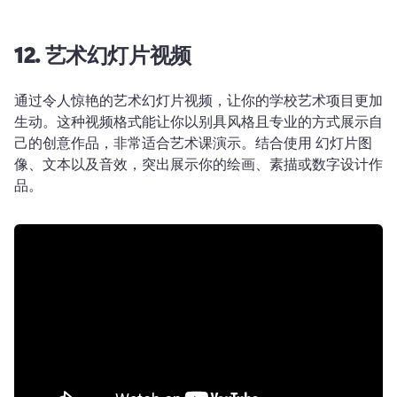
12.
艺术幻灯片视频
通过令人惊艳的艺术幻灯片视频，让你的学校艺术项目更加
生动。
这种视频格式能让你以别具风格且专业的方式展示自
己的创意作品，非常适合艺术课演示。
结合使用 
幻灯片图
像
、文本以及音效，突出展示你的绘画、素描或数字设计作
品。 