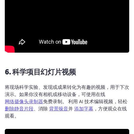
6.
科学项目幻灯片视频
将现场科学实验、发现或成果转化为有趣的视频，用于下次
演示。
如果你没有相机或移动设备，可使用在线 
网络摄像头录制器
免费录制。 
利用 AI 技术编辑视频，轻松 
删除静音片段
、消除 
背景噪音
并 
添加字幕
，方便观众在线
观看。 