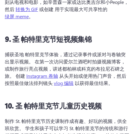
刻从电视和电影，如辛普森一家或达比奥吉尔和小People，
然后 
转换为 GIF
 或创建 用于实现最大可共享性的
绿屏 meme
。 
9.
圣
帕特里克节短视频集锦
捕获圣地 
帕特里克节体验，通过记录事件或派对与卷轴突
出显示视频。 
在第一次访问爱尔兰酒吧时拍摄视频博客，
或制作旅行亮点视频，讲述都柏林或科克的布拉尼石碑之
旅。 
创建 
Instagram 卷轴
 从头开始或使用热门声音，然后
按照最佳做法排列镜头 
vlog 编辑
 以获得最佳结果。 
10.
圣
帕特里克节儿童历史视频
制作 St. 
帕特里克节历史课制作成有趣、好玩的视频，供全
班欣赏。 
学生和孩子可以学习 St. 
帕特里克节的传统和游行