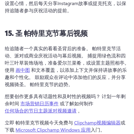
设置心情，然后每天分享Instagram故事或提克托克，以保
持追随者参与庆祝活动的提前。 
15.
圣
帕特里克节幕后视频
给追随者一个真实的看看圣背后的准备。 
帕特里克节活
动、派对或商业庆祝活动与幕后视频。 
捕捉用绿色流和四
叶三叶草装饰场地，准备爱尔兰菜肴，或设置主题照相亭。 
使用 
画中图
 和文本覆盖，以添加上下文并保持讲故事的乐
趣和个性化。 
鼓励观众在评论中添加他们的反应，并分享
视频骑圣。 
帕特里克节的趋势。 
想要创作更多具有话题性和及时性的视频吗？ 
计划一年剩
余时间 
市场营销日历事件
 或了解如何制作 
任何场合的节日主题派对视频邀请
 。 
立即 
帕特里克节视频今天免费与 
Clipchamp视频编辑器
或
下载 
Microsoft Clipchamp Windows 应用
入门。 