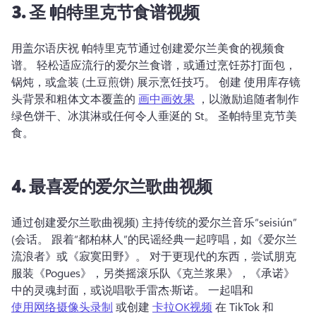
3.
圣
帕特里克节食谱视频
用盖尔语庆祝 
帕特里克节通过创建爱尔兰美食的视频食
谱。 
轻松适应流行的爱尔兰食谱，或通过烹饪苏打面包，
锅炖，或盒装 (土豆煎饼) 展示烹饪技巧。 
创建 使用库存镜
头背景和粗体文本覆盖的 
画中画效果
 ，以激励追随者制作
绿色饼干、冰淇淋或任何令人垂涎的 St。 
圣帕特里克节美
食。
4.
最喜爱的爱尔兰歌曲视频
通过创建爱尔兰歌曲视频) 主持传统的爱尔兰音乐“seisiún” 
(会话。 
跟着“都柏林人”的民谣经典一起哼唱，如《爱尔兰
流浪者》或《寂寞田野》。 
对于更现代的东西，尝试朋克
服装《Pogues》，另类摇滚乐队《克兰浆果》，《承诺》
中的灵魂封面，或说唱歌手雷杰·斯诺。 
一起唱和 
使用网络摄像头录制
 或创建 
卡拉OK视频
 在 TikTok 和 