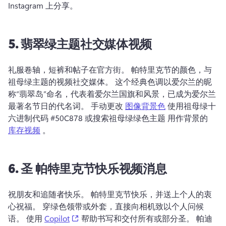
Instagram 上分享。 
5.
翡翠绿主题社交媒体视频
礼服卷轴，短裤和帖子在官方街。 
帕特里克节的颜色，与
祖母绿主题的视频社交媒体。 
这个经典色调以爱尔兰的昵
称“翡翠岛”命名，代表着爱尔兰国旗和风景，已成为爱尔兰
最著名节日的代名词。 
手动更改 
图像背景色
 使用祖母绿十
六进制代码 #50C878 或搜索祖母绿绿色主题 用作背景的 
库存视频
 。 
6.
圣
帕特里克节快乐视频消息
祝朋友和追随者快乐。 
帕特里克节快乐，并送上个人的衷
心祝福。 
穿绿色领带或外套，直接向相机致以个人问候
(opens in a new tab)
语。 
使用 
Copilot
 帮助书写和交付所有或部分圣。 
帕迪