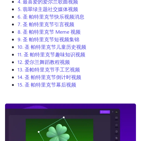
4.
最喜爱的爱尔兰歌曲视频
登录
5.
翡翠绿主题社交媒体视频
6.
圣
帕特里克节快乐视频消息
免费试用
7.
圣
帕特里克节引言视频
8.
圣
帕特里克节 Meme 视频
9.
圣
帕特里克节短视频集锦
10.
圣
帕特里克节儿童历史视频
11.
圣
帕特里克节趣味知识视频
12.
爱尔兰舞蹈教程视频
13.
圣帕特里克节手工艺视频
14.
圣
帕特里克节倒计时视频
15.
圣
帕特里克节幕后视频