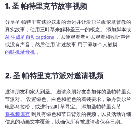
1.
圣
帕特里克节故事视频
分享圣 
帕特里克逃脱奴隶的命运并让爱尔兰皈依基督教的
真实故事，使用三叶草来解释圣三一的概念。 
添加脚本或 
AI 生成的自动captions
 ，以便观看者可以观看和收听声音
或没有声音，然后使用 讲述故事 用于添加个人触摸 
的联机录音机
 。 
2.
圣
帕特里克节派对邀请视频
邀请朋友和家人到圣。 
邀请亲朋好友参加你的圣帕特里克
节派对。 
设置绿色、白色和橙色的着装要求，举办爱尔兰
电影马拉松，或进行四叶草寻宝。 
添加圣帕特里克节 
将视频库存
 到具有绿色和节日背景的视频，以及活动详细
信息的动画文本覆盖，以确保所有被邀请者保存日期。 