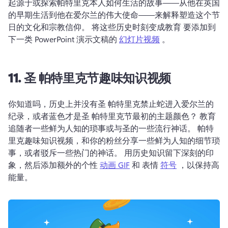
起源于或探索帕特里克本人如何生活的故事——从他在英国
的早期生活到他在爱尔兰的伟大使命——来解释塑造这个节
日的文化和宗教信仰。 
将这些历史时刻变成教育 要添加到
下一类 PowerPoint 演示文稿的 
幻灯片视频
 。 
11.
圣
帕特里克节趣味知识视频
你知道吗，历史上并没有圣 
帕特里克禁止蛇进入爱尔兰的
纪录，或者蓝色才是圣 
帕特里克节最初的主题颜色？ 
教育
追随者一些鲜为人知的琐事或与圣的一些流行神话。 
帕特
里克趣味知识视频，和你的粉丝分享一些鲜为人知的细节琐
事，或者驳斥一些热门的神话。 
用历史知识留下深刻的印
象，然后添加额外的个性 
动画 GIF
 和 表情 
符号
 ，以保持高
能量。 