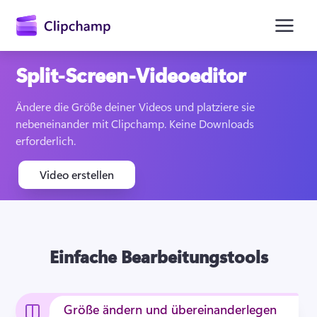
springen
Split-Screen-Videoeditor
Ändere die Größe deiner Videos und platziere sie 
nebeneinander mit Clipchamp. Keine Downloads 
erforderlich.
Video erstellen
Anmelden
Einfache Bearbeitungstools
Kostenlos testen
Größe ändern und übereinanderlegen