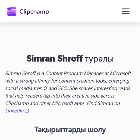
өту
Simran Shroff
туралы
Simran Shroff is a Content Program Manager at Microsoft 
with a strong affinity for content creation tools, emerging 
social media trends and SEO. She shares interesting reads 
Жүйеге кіру
that help readers tap into their creative side across 
Clipchamp and other Microsoft apps. Find Simran on 
Тегін қолданып көру
(opens in a new tab)
LinkedIn
.
Тақырыптарды шолу