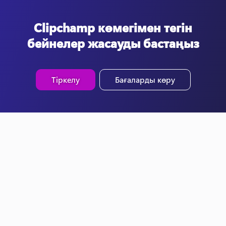
Clipchamp көмегімен тегін
бейнелер жасауды бастаңыз
Тіркелу
Бағаларды көру