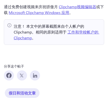
通过免费创建视频来庆祝骄傲月 
Clipchamp视频编辑器
或下
载 
Microsoft Clipchamp Windows 应用
。 
注意！ 本文中的屏幕截图来自个人帐户的 
Clipchamp。相同的原则适用于 
工作和学校帐户的 
Clipchamp
。 
分享这个帖子
假日和活动文章