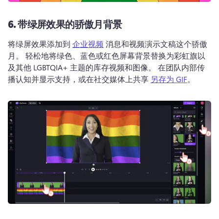
6.
带绿屏效果的骄傲月背景
将绿屏效果添加到 
企业视频
 消息和视频演示文稿这个骄傲
月。 
轻松地将绿色、蓝色或红色屏幕背景替换为彩虹旗以
及其他 LGBTQIA+ 主题的库存视频和图像。 
在团队内部传
播认知并显示支持，或在社交媒体上共享 
另存为 GIF
。 