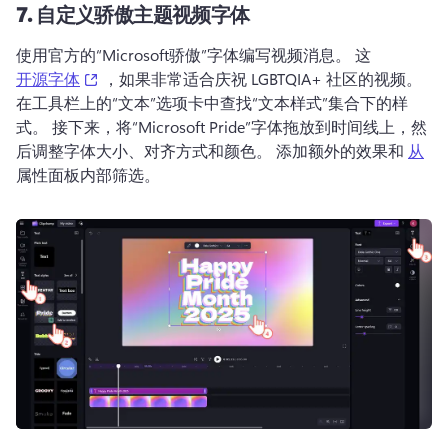
7.
自定义骄傲主题视频字体
使用官方的“Microsoft骄傲”字体编写视频消息。 
这 
(opens in a new tab)
开源字体
 ，如果非常适合庆祝 LGBTQIA+ 社区的视频。 
在工具栏上的“文本”选项卡中查找“文本样式”集合下的样
式。 
接下来，将“Microsoft Pride”字体拖放到时间线上，然
后调整字体大小、对齐方式和颜色。 
添加额外的效果和 
从
属性面板内部筛选。 