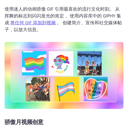
使用迷人的动画骄傲 GIF 引用最喜欢的流行文化时刻。 
从
挥舞的标志到闪闪发光的肯定， 使用内容库中的 GIPHY 集
成 
将任何 GIF 添加到视频
 。 
创建简介、宣传和社交媒体帖
子，以放大信息。
骄傲月视频创意