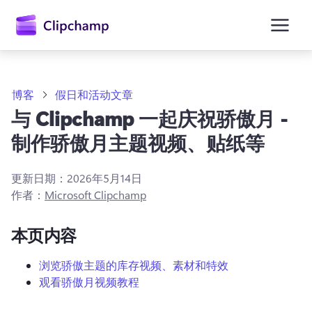
主
要
内
容
博客
假日和活动文章
与 Clipchamp 一起庆祝骄傲月 -
制作骄傲月主题视频、贴纸等
更新日期：
2026年5月14日
作者：
Microsoft Clipchamp
本页内容
浏览骄傲主题的库存视频、素材和特效
观看骄傲月视频教程