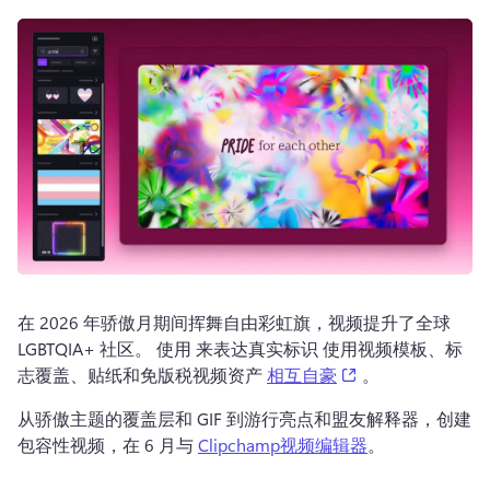
登录
免费试用
在 2026 年骄傲月期间挥舞自由彩虹旗，视频提升了全球 
LGBTQIA+ 社区。 
使用 来表达真实标识 使用视频模板、标
(opens in a new t
志覆盖、贴纸和免版税视频资产 
相互自豪
 。 
从骄傲主题的覆盖层和 GIF 到游行亮点和盟友解释器，创建
包容性视频，在 6 月与 
Clipchamp视频编辑器
。 