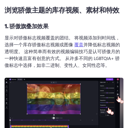
浏览骄傲主题的库存视频、素材和特效
1.
骄傲旗叠加效果
显示对骄傲标志视频覆盖的团结。 
将视频添加到时间线，
选择一个库存骄傲标志视频或图像 
覆盖
并降低标志视频的
透明度。 
这种简单而有效的视频编辑技巧是认可骄傲月的
一种快速且富有创意的方式。 
从许多不同的 LGBTQIA+ 骄
傲标志中选择，如非二进制、变性人、女同性恋等。