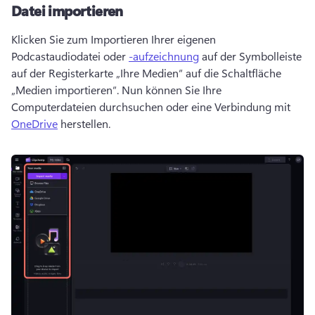
Datei importieren
Klicken Sie zum Importieren Ihrer eigenen 
Podcastaudiodatei oder 
-aufzeichnung
 auf der Symbolleiste 
auf der Registerkarte „Ihre Medien“ auf die Schaltfläche 
„Medien importieren“. Nun können Sie Ihre 
Computerdateien durchsuchen oder eine Verbindung mit 
OneDrive
 herstellen. 