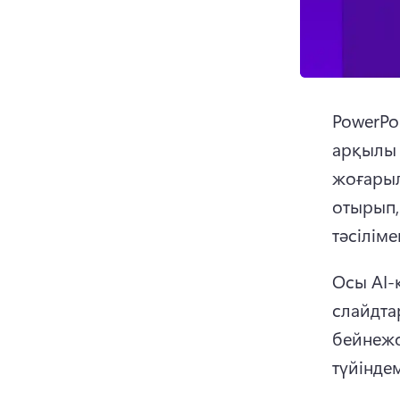
PowerPo
арқылы
жоғарыл
отырып,
тәсіліме
Осы AI-қ
слайдта
бейнежо
түйінде