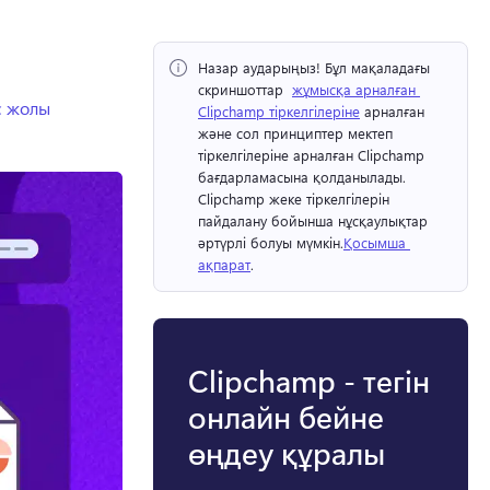
Назар аударыңыз!
 Бұл мақаладағы 
скриншоттар ⁠ 
жұмысқа арналған 
с жолы
Clipchamp тіркелгілеріне
 арналған 
және сол принциптер мектеп 
тіркелгілеріне арналған Clipchamp 
бағдарламасына қолданылады. 
Clipchamp жеке тіркелгілерін 
пайдалану бойынша нұсқаулықтар 
әртүрлі болуы мүмкін.
Қосымша 
ақпарат
. 
Clipchamp - тегін
онлайн бейне
өңдеу құралы