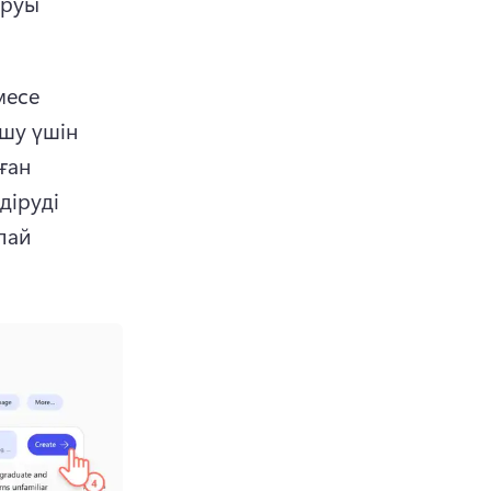
руы 
есе 
шу үшін 
ан 
іруді 
ай 