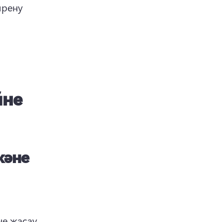
рену 
йне
және
е жасау 