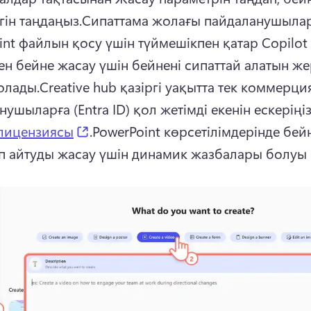
гін таңдаңыз.
Сипаттама жолағы пайдаланушылар
int файлын қосу үшін түймешікпен қатар Copilot 
ен бейне жасау үшін бейнені сипаттай алатын же
олады.
Creative hub қазіргі уақытта тек коммерци
ушыларға (Entra ID) қол жетімді екенін ескеріңіз
(opens in a new tab)
 лицензиясы
.
PowerPoint көрсетілімдерінде бейн
п айтуды жасау үшін динамик жазбалары болуы 