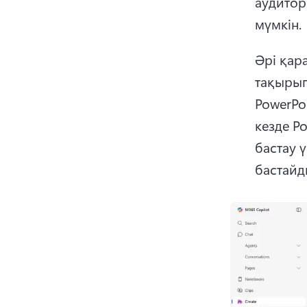
аудитор
мүмкін.
Әрі қар
тақырып
PowerPo
кезде P
бастау 
бастайд