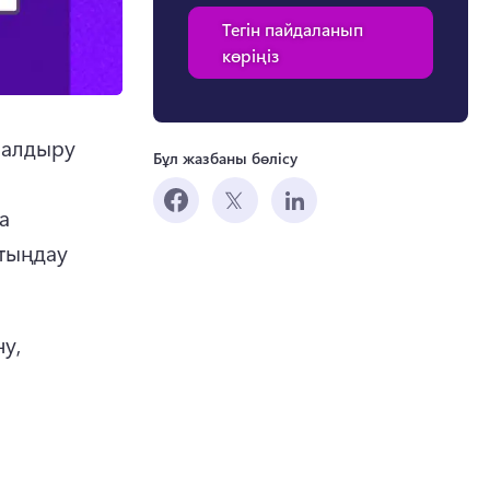
Тегін пайдаланып
көріңіз
налдыру 
Бұл жазбаны бөлісу
 
тыңдау 
у, 