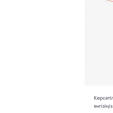
Көрсетіл
енгізіңіз