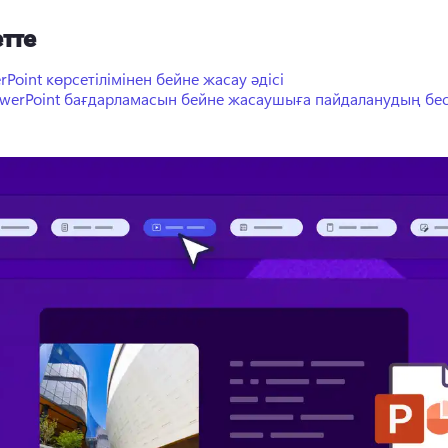
тте
rPoint көрсетілімінен бейне жасау әдісі
owerPoint бағдарламасын бейне жасаушыға пайдаланудың бе