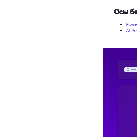
Осы бе
Powe
AI P