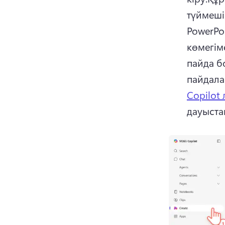
түймеші
PowerPo
көмегім
пайда б
пайдалан
Copilot
дауыста