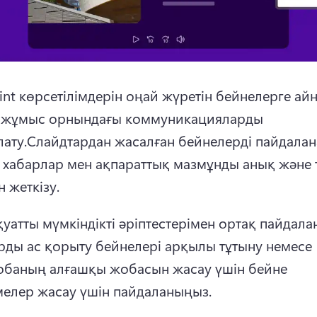
int көрсетілімдерін оңай жүретін бейнелерге ай
 жұмыс орнындағы коммуникацияларды 
ату.
Слайдтардан жасалған бейнелерді пайдалана
 хабарлар мен ақпараттық мазмұнды анық және 
н жеткізу.
уатты мүмкіндікті әріптестерімен ортақ пайдалан
рды ас қорыту бейнелері арқылы тұтыну немесе 
баның алғашқы жобасын жасау үшін бейне 
мелер жасау үшін пайдаланыңыз.