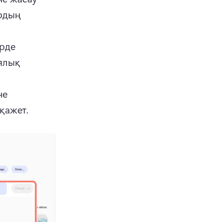
дың 
рде 
ялық 
 
е 
қажет.