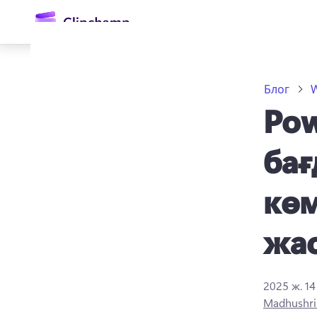
өту
Блог
W
Pow
бағ
көм
Жүйеге кіру
жас
Тегін қолданып көру
2025 ж. 1
Madhushri