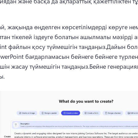
иядан және басқа да ақпараттық қажеттіліктен тұ
ай, жақында өңделген көрсетілімдерді көруге нем
тан тікелей іздеуге болатын ашылмалы мәзірді а
int файлын қосу түймешігін таңдаңыз.
Дайын болғ
owerPoint бағдарламасын бейнеге бейнеге түрленд
үшін жасау түймешігін таңдаңыз.
Бейне генерациял
ы.