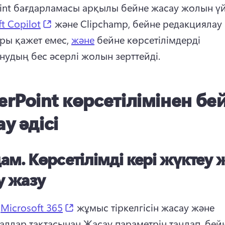
int бағдарламасы арқылы бейне жасау жолын үй
(opens in a new tab)
t Copilot
 және Clipchamp, бейне редакциялау 
ры қажет емес, 
және
 бейне көрсетілімдерді 
нудың бес әсерлі жолын зерттейді.
rPoint көрсетілімінен бе
у әдісі
дам.
Көрсетілімді кері жүктеу 
у жазу
(opens in a new tab)
 
Microsoft 365
 жұмыс тіркелгісін жасау және 
алдар тақтасынан Жасау параметрін таңдап, бейн