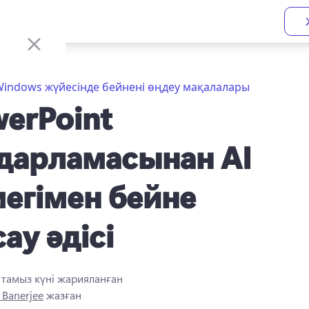
indows жүйесінде бейнені өңдеу мақалалары
erPoint
дарламасынан AI
егімен бейне
ау әдісі
4 тамыз
күні жарияланған
 Banerjee
жазған