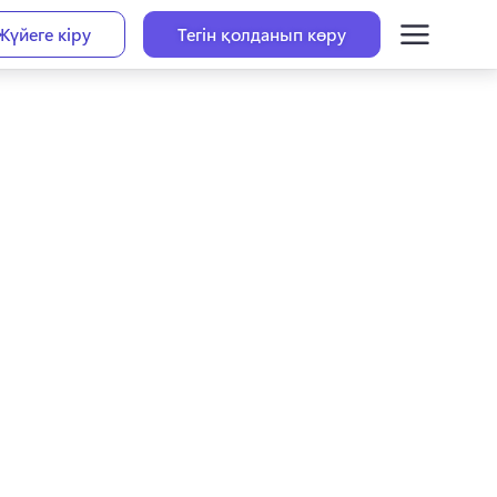
Жүйеге кіру
Тегін қолданып көру