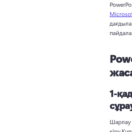
PowerPo
Microsof
дағдыла
пайдала
Powe
жаса
1-қа
сұра
Шарлау
кіру.
Құр