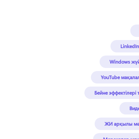
LinkedI
Windows жүй
YouTube мақала
Бейне эффектілері
Вид
ЖИ арқылы мәт