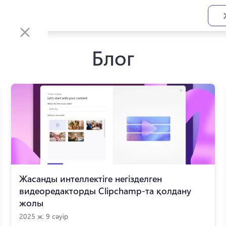
Блог
Жасанды интеллектіге негізделген
видеоредакторды Clipchamp-та қолдану
жолы
2025 ж. 9 сәуір