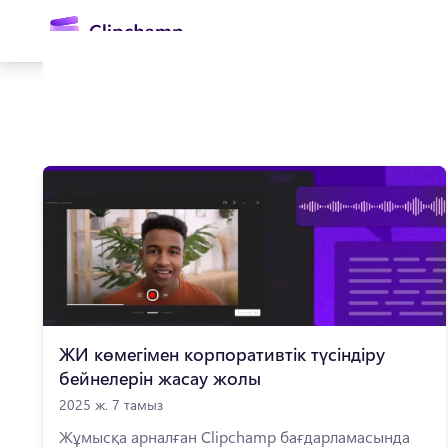
өту
Жүйеге кіру
Тегін қолданып көру
ЖИ көмегімен корпоративтік түсіндіру
бейнелерін жасау жолы
2025 ж. 7 тамыз
Жұмысқа арналған Clipchamp бағдарламасында