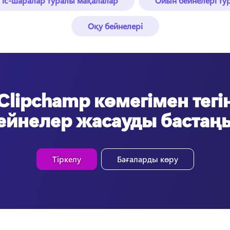
 іс-шаралар туралы мақалалар
Ойын бейнелері ту
Оқу бейнелері
Clipchamp көмегімен тегі
ейнелер жасауды бастаң
Тіркелу
Бағаларды көру