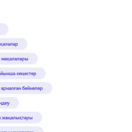
ақалалар
ео мақалалары
бойынша кеңестер
 арналған бейнелер
ңдеу
я жаңалықтары