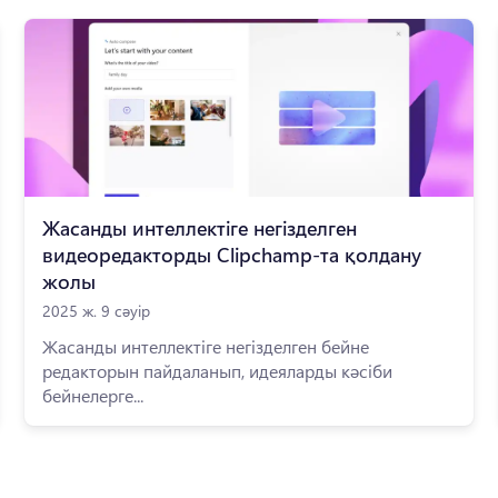
Жасанды интеллектіге негізделген
видеоредакторды Clipchamp-та қолдану
жолы
2025 ж. 9 сәуір
Жасанды интеллектіге негізделген бейне
редакторын пайдаланып, идеяларды кәсіби
бейнелерге...