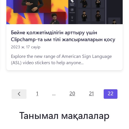
Бейне қолжетімділігін арттыру үшін
Clipchamp-та ым тілі жапсырмаларын қосу
2023 ж. 17 сәуір
Explore the new range of American Sign Language
(ASL) video stickers to help anyone...
...
1
20
21
22
Танымал мақалалар