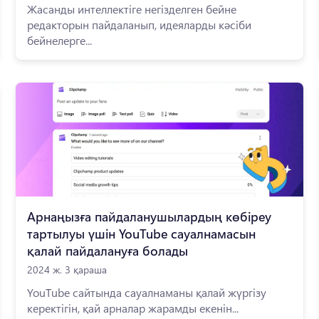
Жасанды интеллектіге негізделген бейне
редакторын пайдаланып, идеяларды кәсіби
бейнелерге...
Арнаңызға пайдаланушылардың көбіреу
тартылуы үшін YouTube сауалнамасын
қалай пайдалануға болады
2024 ж. 3 қараша
YouTube сайтында сауалнаманы қалай жүргізу
керектігін, қай арналар жарамды екенін...