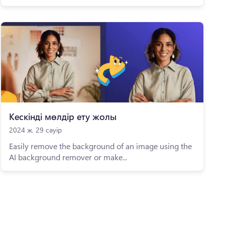
Кескінді мөлдір ету жолы
2024 ж. 29 сәуір
Easily remove the background of an image using the
AI background remover or make...