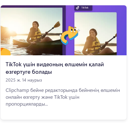
TikTok үшін видеоның өлшемін қалай
өзгертуге болады
2025 ж. 14 наурыз
Clipchamp бейне редакторында бейненің өлшемін
онлайн өзгерту және TikTok үшін
пропорцияларды...