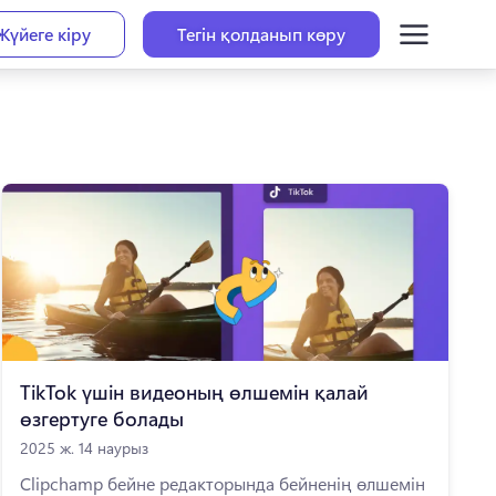
Жүйеге кіру
Тегін қолданып көру
TikTok үшін видеоның өлшемін қалай
өзгертуге болады
2025 ж. 14 наурыз
Clipchamp бейне редакторында бейненің өлшемін