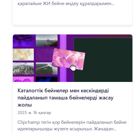
қарапайым ЖИ бейне өңдеу құралдарымен...
Каталогтік бейнелер мен кескіндерді
пайдаланып тамаша бейнелерді жасау
жолы
2025 ж. 16 қаңтар
Clipchamp тегін қор бейнелерін пайдаланып бейне
идеяларыңызды жүзеге асырыңыз. Жаңадан...