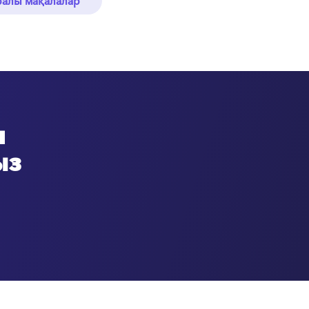
ралы мақалалар
н
ыз