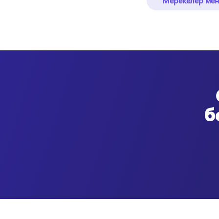
Мерекелер мен
б