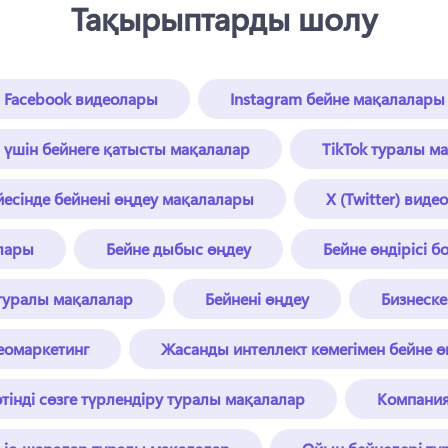
Тақырыптарды шолу
Facebook видеолары
Instagram бейне мақалалары
n үшін бейнеге қатысты мақалалар
TikTok туралы м
есінде бейнені өңдеу мақалалары
X (Twitter) вид
лары
Бейне дыбыс өңдеу
Бейне өндірісі 
 туралы мақалалар
Бейнені өңдеу
Бизнеске
еомаркетинг
Жасанды интеллект көмегімен бейне ө
інді сөзге түрлендіру туралы мақалалар
Компани