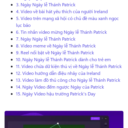
Dùng thử miễn phí
3.
Ngày
Ngày lễ Thánh Patrick
4.
Video về bài hát yêu thích của người Ireland
5.
Video trên mạng xã hội có chủ đề màu xanh ngọc
lục bảo
6.
Tin nhắn video mừng
Ngày lễ Thánh Patrick
7.
Ngày
Ngày lễ Thánh Patrick
8.
Video meme về
Ngày lễ Thánh Patrick
9.
Reel nổi bật về
Ngày lễ Thánh Patrick
10.
Ngày
Ngày lễ Thánh Patrick dành cho trẻ em
11.
Video chứa dữ kiện thú vị về
Ngày lễ Thánh Patrick
12.
Video hướng dẫn điệu nhảy của Ireland
13.
Video làm đồ thủ công cho Ngày lễ Thánh Patrick
14.
Ngày
Video đếm ngược Ngày của Patrick
15.
Ngày
Video hậu trường Patrick's Day