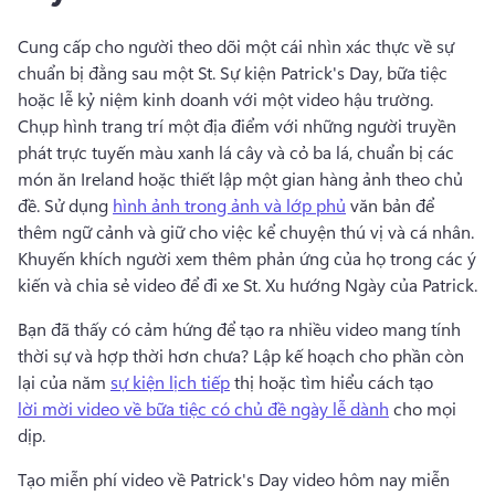
Cung cấp cho người theo dõi một cái nhìn xác thực về sự 
chuẩn bị đằng sau một St. 
Sự kiện Patrick's Day, bữa tiệc 
hoặc lễ kỷ niệm kinh doanh với một video hậu trường. 
Chụp hình trang trí một địa điểm với những người truyền 
phát trực tuyến màu xanh lá cây và cỏ ba lá, chuẩn bị các 
món ăn Ireland hoặc thiết lập một gian hàng ảnh theo chủ 
đề. 
Sử dụng 
hình ảnh trong ảnh và lớp phủ
 văn bản để 
thêm ngữ cảnh và giữ cho việc kể chuyện thú vị và cá nhân. 
Khuyến khích người xem thêm phản ứng của họ trong các ý 
kiến và chia sẻ video để đi xe St. 
Xu hướng Ngày của Patrick. 
Bạn đã thấy có cảm hứng để tạo ra nhiều video mang tính 
thời sự và hợp thời hơn chưa? 
Lập kế hoạch cho phần còn 
lại của năm 
sự kiện lịch tiếp
 thị hoặc tìm hiểu cách tạo 
lời mời video về bữa tiệc có chủ đề ngày lễ dành
 cho mọi 
dịp. 
Tạo miễn phí video về 
Patrick's Day video hôm nay miễn 