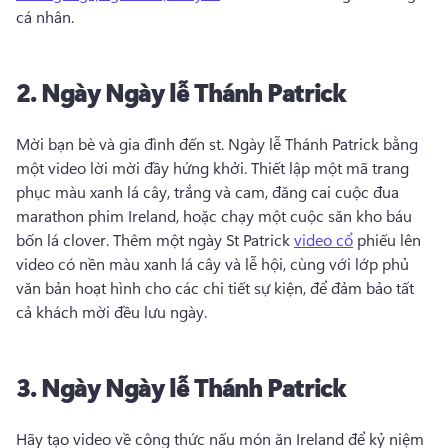
cá nhân. 
2.
Ngày
Ngày lễ Thánh Patrick
Mời bạn bè và gia đình đến st. 
Ngày lễ Thánh Patrick bằng 
một video lời mời đầy hứng khởi. 
Thiết lập một mã trang 
phục màu xanh lá cây, trắng và cam, đăng cai cuộc đua 
marathon phim Ireland, hoặc chạy một cuộc săn kho báu 
bốn lá clover. 
Thêm một ngày St Patrick 
video cổ
 phiếu lên 
video có nền màu xanh lá cây và lễ hội, cùng với lớp phủ 
văn bản hoạt hình cho các chi tiết sự kiện, để đảm bảo tất 
cả khách mời đều lưu ngày. 
3.
Ngày
Ngày lễ Thánh Patrick
Hãy tạo video về công thức nấu món ăn Ireland để kỷ niệm 