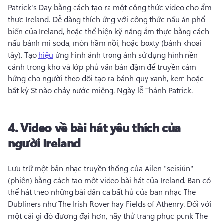
Patrick's Day bằng cách tạo ra một công thức video cho ẩm 
thực Ireland. 
Dễ dàng thích ứng với công thức nấu ăn phổ 
biến của Ireland, hoặc thể hiện kỹ năng ẩm thực bằng cách 
nấu bánh mì soda, món hầm nồi, hoặc boxty (bánh khoai 
tây). 
Tạo 
hiệu
 ứng hình ảnh trong ảnh sử dụng hình nền 
cảnh trong kho và lớp phủ văn bản đậm để truyền cảm 
hứng cho người theo dõi tạo ra bánh quy xanh, kem hoặc 
bất kỳ St nào chảy nước miệng. 
Ngày lễ Thánh Patrick. 
4.
Video về bài hát yêu thích của
người Ireland
Lưu trữ một bản nhạc truyền thống của Ailen "seisiún" 
(phiên) bằng cách tạo một video bài hát của Ireland. 
Bạn có 
thể hát theo những bài dân ca bất hủ của ban nhạc The 
Dubliners như The Irish Rover hay Fields of Athenry. 
Đối với 
một cái gì đó đương đại hơn, hãy thử trang phục punk The 