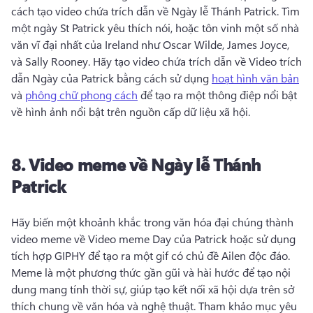
cách tạo video chứa trích dẫn về 
Ngày lễ Thánh Patrick. 
Tìm 
một ngày St Patrick yêu thích nói, hoặc tôn vinh một số nhà 
văn vĩ đại nhất của Ireland như Oscar Wilde, James Joyce, 
và Sally Rooney. 
Hãy tạo video chứa trích dẫn về 
Video trích 
dẫn Ngày của Patrick bằng cách sử dụng 
hoạt hình văn bản
và 
phông chữ phong cách
 để tạo ra một thông điệp nổi bật 
về hình ảnh nổi bật trên nguồn cấp dữ liệu xã hội. 
8.
Video meme về
Ngày lễ Thánh
Patrick
Hãy biến một khoảnh khắc trong văn hóa đại chúng thành 
video meme về 
Video meme Day của Patrick hoặc sử dụng 
tích hợp GIPHY để tạo ra một gif có chủ đề Ailen độc đáo. 
Meme là một phương thức gần gũi và hài hước để tạo nội 
dung mang tính thời sự, giúp tạo kết nối xã hội dựa trên sở 
thích chung về văn hóa và nghệ thuật. 
Tham khảo mục yêu 