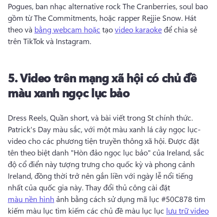
Pogues, ban nhạc alternative rock The Cranberries, soul bao 
gồm từ The Commitments, hoặc rapper Rejjie Snow. 
Hát 
theo và 
bằng webcam hoặc
 tạo 
video karaoke
 để chia sẻ 
trên TikTok và Instagram. 
5.
Video trên mạng xã hội có chủ đề
màu xanh ngọc lục bảo
Dress Reels, Quần short, và bài viết trong St chính thức. 
Patrick's Day màu sắc, với một màu xanh lá cây ngọc lục-
video cho các phương tiện truyền thông xã hội. 
Được đặt 
tên theo biệt danh "Hòn đảo ngọc lục bảo" của Ireland, sắc 
độ cổ điển này tượng trưng cho quốc kỳ và phong cảnh 
Ireland, đồng thời trở nên gắn liền với ngày lễ nổi tiếng 
nhất của quốc gia này. 
Thay đổi thủ công cài đặt 
màu nền hình
 ảnh bằng cách sử dụng mã lục #50C878 tìm 
kiếm màu lục tìm kiếm các chủ đề màu lục lục 
lưu trữ video