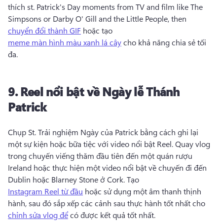
thích st. 
Patrick's Day moments from TV and film like The 
Simpsons or Darby O' Gill and the Little People, then 
chuyển đổi thành GIF
 hoặc tạo 
meme màn hình màu xanh lá cây
 cho khả năng chia sẻ tối 
đa. 
9.
Reel nổi bật về
Ngày lễ Thánh
Patrick
Chụp St. 
Trải nghiệm Ngày của Patrick bằng cách ghi lại 
một sự kiện hoặc bữa tiệc với video nổi bật Reel. 
Quay vlog 
trong chuyến viếng thăm đầu tiên đến một quán rượu 
Ireland hoặc thực hiện một video nổi bật về chuyến đi đến 
Dublin hoặc Blarney Stone ở Cork. 
Tạo 
Instagram Reel từ đầu
 hoặc sử dụng một âm thanh thịnh 
hành, sau đó sắp xếp các cảnh sau thực hành tốt nhất cho 
chỉnh sửa vlog để
 có được kết quả tốt nhất. 