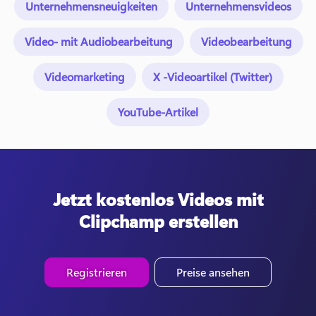
Unternehmensneuigkeiten
Unternehmensvideos
Video- mit Audiobearbeitung
Videobearbeitung
Videomarketing
X -Videoartikel (Twitter)
YouTube-Artikel
Jetzt kostenlos Videos mit
Clipchamp erstellen
Registrieren
Preise ansehen