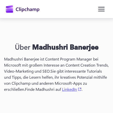
springen
Über
Madhushri Banerjee
Madhushri Banerjee ist Content Program Manager bei 
Microsoft mit großem Interesse an Content Creation Trends, 
Video-Marketing und SEO.
Sie gibt interessante Tutorials 
und Tipps, die Lesern helfen, ihr kreatives Potenzial mithilfe 
Anmelden
von Clipchamp und anderen Microsoft-Apps zu 
(opens in a new t
erschließen.
Finde Madhushri auf 
LinkedIn
.
Kostenlos testen