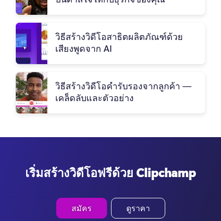
วิธีสร้างวิดีโอสาธิตผลิตภัณฑ์ด้วย
เสียงพูดจาก AI
วิธีสร้างวิดีโอคำรับรองจากลูกค้า —
เคล็ดลับและตัวอย่าง
เริ่มสร้างวิดีโอฟรีด้วย Clipchamp
สมัคร
ดูราคา