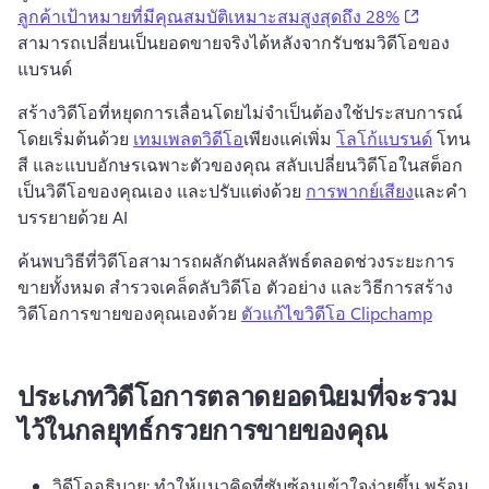
(opens in
ลูกค้าเป้าหมายที่มีคุณสมบัติเหมาะสมสูงสุดถึง 28%
สามารถเปลี่ยนเป็นยอดขายจริงได้หลังจากรับชมวิดีโอของ
แบรนด์ 
สร้างวิดีโอที่หยุดการเลื่อนโดยไม่จําเป็นต้องใช้ประสบการณ์
โดยเริ่มต้นด้วย 
เทมเพลตวิดีโอ
เพียงแค่เพิ่ม 
โลโก้แบรนด์
 โทน
สี และแบบอักษรเฉพาะตัวของคุณ สลับเปลี่ยนวิดีโอในสต็อก
เป็นวิดีโอของคุณเอง และปรับแต่งด้วย 
การพากย์เสียง
และคำ
บรรยายด้วย AI 
ค้นพบวิธีที่วิดีโอสามารถผลักดันผลลัพธ์ตลอดช่วงระยะการ
ขายทั้งหมด 
สํารวจเคล็ดลับวิดีโอ ตัวอย่าง และวิธีการสร้าง
วิดีโอการขายของคุณเองด้วย 
ตัวแก้ไขวิดีโอ Clipchamp
ประเภทวิดีโอการตลาดยอดนิยมที่จะรวม
ไว้ในกลยุทธ์กรวยการขายของคุณ
วิดีโออธิบาย: ทำให้แนวคิดที่ซับซ้อนเข้าใจง่ายขึ้น พร้อม