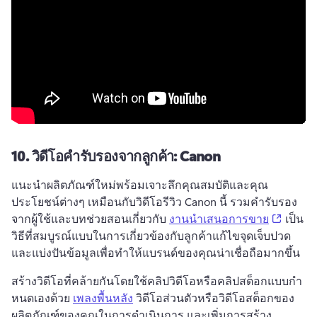
10.
วิดีโอคำรับรองจากลูกค้า: Canon
แนะนำผลิตภัณฑ์ใหม่พร้อมเจาะลึกคุณสมบัติและคุณ
ประโยชน์ต่างๆ เหมือนกับวิดีโอรีวิว Canon นี้ 
รวมคํารับรอง
(opens 
จากผู้ใช้และบทช่วยสอนเกี่ยวกับ 
งานนําเสนอการขาย
 เป็น
วิธีที่สมบูรณ์แบบในการเกี่ยวข้องกับลูกค้าแก้ไขจุดเจ็บปวด
และแบ่งปันข้อมูลเพื่อทําให้แบรนด์ของคุณน่าเชื่อถือมากขึ้น 
สร้างวิดีโอที่คล้ายกันโดยใช้คลิปวิดีโอหรือคลิปสต็อกแบบกํา
หนดเองด้วย 
เพลงพื้นหลัง
 วิดีโอส่วนตัวหรือวิดีโอสต็อกของ
ผลิตภัณฑ์ของคุณในการดําเนินการ และเพิ่มการสร้าง