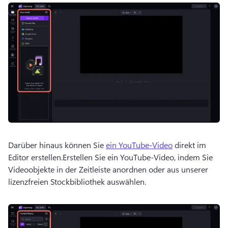
Darüber hinaus können Sie 
ein YouTube-Video
 direkt im 
Editor erstellen.
Erstellen Sie ein YouTube-Video, indem Sie 
Videoobjekte in der Zeitleiste anordnen oder aus unserer 
lizenzfreien Stockbibliothek auswählen.