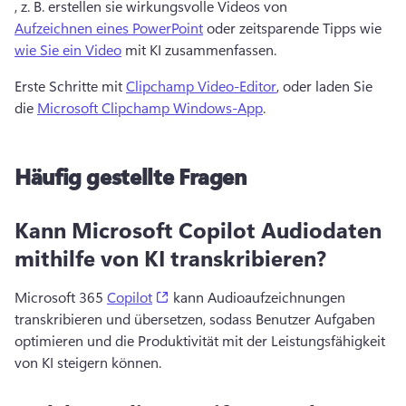
, z. B. erstellen sie wirkungsvolle Videos von 
Aufzeichnen eines PowerPoint
 oder zeitsparende Tipps wie 
wie Sie ein Video
 mit KI zusammenfassen. 
Erste Schritte mit 
Clipchamp Video-Editor
, oder laden Sie 
die 
Microsoft Clipchamp Windows-App
. 
Häufig gestellte Fragen
Kann Microsoft Copilot Audiodaten
mithilfe von KI transkribieren?
(opens in a new tab)
Microsoft 365 
Copilot
 kann Audioaufzeichnungen 
transkribieren und übersetzen, sodass Benutzer Aufgaben 
optimieren und die Produktivität mit der Leistungsfähigkeit 
von KI steigern können. 