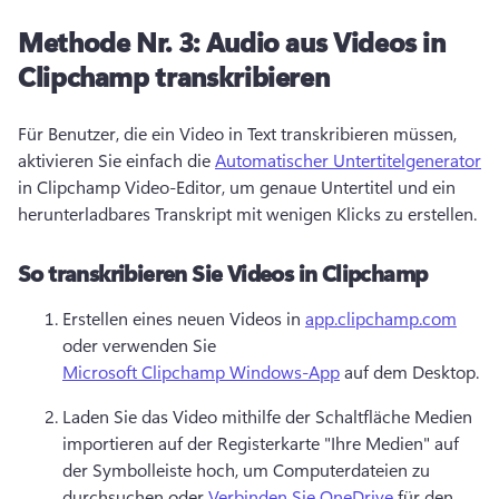
Methode Nr. 3:
Audio aus Videos in
Clipchamp transkribieren
Für Benutzer, die ein Video in Text transkribieren müssen, 
aktivieren Sie einfach die 
Automatischer Untertitelgenerator
in Clipchamp Video-Editor, um genaue Untertitel und ein 
herunterladbares Transkript mit wenigen Klicks zu erstellen. 
So transkribieren Sie Videos in Clipchamp
Erstellen eines neuen Videos in 
app.clipchamp.com
oder verwenden Sie 
Microsoft Clipchamp Windows-App
 auf dem Desktop. 
Laden Sie das Video mithilfe der Schaltfläche Medien 
importieren auf der Registerkarte "Ihre Medien" auf 
der Symbolleiste hoch, um Computerdateien zu 
durchsuchen oder 
Verbinden Sie OneDrive
 für den 