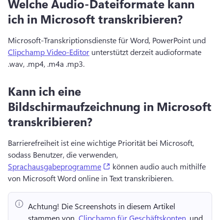
Welche Audio-Dateiformate kann
ich in Microsoft transkribieren?
Microsoft-Transkriptionsdienste für Word, PowerPoint und 
Clipchamp Video-Editor
 unterstützt derzeit audioformate 
.wav, .mp4, .m4a .mp3. 
Kann ich eine
Bildschirmaufzeichnung in Microsoft
transkribieren?
Barrierefreiheit ist eine wichtige Priorität bei Microsoft, 
sodass Benutzer, die verwenden, 
(opens in a new tab)
Sprachausgabeprogramme
 können audio auch mithilfe 
von Microsoft Word online in Text transkribieren. 
Achtung!
 Die Screenshots in diesem Artikel 
stammen von ⁠ 
Clipchamp für Geschäftskonten
, und 