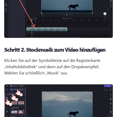
Schritt 2.
Stockmusik zum Video hinzufügen
Klicken Sie auf der Symbolleiste auf die Registerkarte 
„Inhaltsbibliothek“ und dann auf den Dropdownpfeil. 
Wählen Sie schließlich „Musik“ aus. 