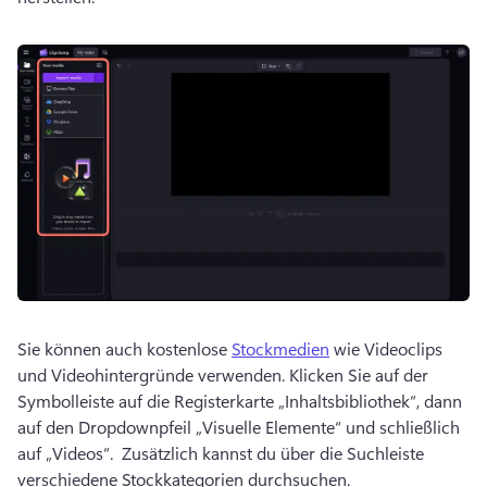
Sie können auch kostenlose 
Stockmedien
 wie Videoclips 
und Videohintergründe verwenden. 
Klicken Sie auf der 
Symbolleiste auf die Registerkarte „Inhaltsbibliothek“, dann 
auf den Dropdownpfeil „Visuelle Elemente“ und schließlich 
auf „Videos“. 
 Zusätzlich kannst du über die Suchleiste 
verschiedene Stockkategorien durchsuchen. 