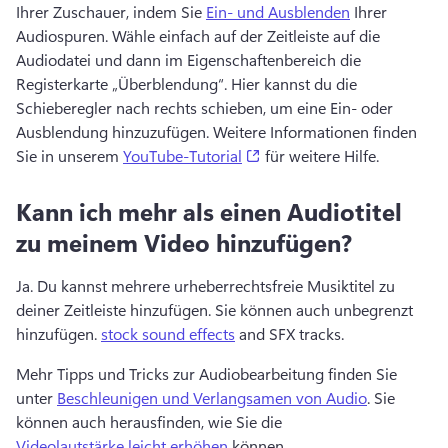
Ihrer Zuschauer, indem Sie 
Ein- und Ausblenden
 Ihrer 
Audiospuren. 
Wähle einfach auf der Zeitleiste auf die 
Audiodatei und dann im Eigenschaftenbereich die 
Registerkarte „Überblendung“. 
Hier kannst du die 
Schieberegler nach rechts schieben, um eine Ein- oder 
Ausblendung hinzuzufügen. 
Weitere Informationen finden 
(opens in a new tab)
Sie in unserem 
YouTube-Tutorial
 für weitere Hilfe. 
Kann ich mehr als einen Audiotitel
zu meinem Video hinzufügen?
Ja. 
Du kannst mehrere urheberrechtsfreie Musiktitel zu 
deiner Zeitleiste hinzufügen. 
Sie können auch unbegrenzt 
hinzufügen. 
stock sound effects
 and SFX tracks. 
Mehr Tipps und Tricks zur Audiobearbeitung finden Sie 
unter 
Beschleunigen und Verlangsamen von Audio
. Sie 
können auch herausfinden, wie Sie die 
Videolautstärke leicht erhöhen
 können. 